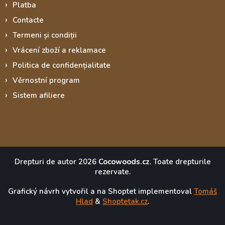
Platba
Contacte
Termeni și condiții
Vrácení zboží a reklamace
Politica de confidențialitate
Věrnostní program
Sistem afiliere
Drepturi de autor 2026
Cocowoods.cz
. Toate drepturile
rezervate.
Grafický návrh vytvořil a na Shoptet implementoval
Tomáš
Hlad
&
Shoptetak.cz
.