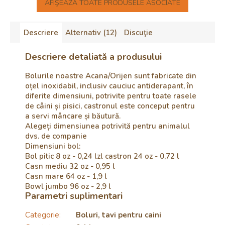
AFIŞEAZĂ TOATE PRODUSELE ASOCIATE
Descriere
Alternativ (12)
Discuţie
Descriere detaliată a produsului
Bolurile noastre Acana/Orijen sunt fabricate din
oțel inoxidabil, inclusiv cauciuc antiderapant, în
diferite dimensiuni, potrivite pentru toate rasele
de câini și pisici, castronul este conceput pentru
a servi mâncare și băutură.
Alegeți dimensiunea potrivită pentru animalul
dvs. de companie
Dimensiuni bol:
Bol pitic 8 oz - 0,24 lzl castron 24 oz - 0,72 l
Casn mediu 32 oz - 0,95 l
Casn mare 64 oz - 1,9 l
Bowl jumbo 96 oz - 2,9 l
Parametri suplimentari
Categorie
:
Boluri, tavi pentru caini