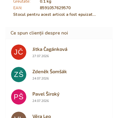
Greutate
:
0.1 kg
EAN
:
8591057629570
Stocul pentru acest articol a fost epuizat…
Jitka Čagánková
JČ
Ratingul magazinului este 5 din 5 stele.
27.07.2026
Zdeněk Šomšák
ZŠ
Ratingul magazinului este 5 din 5 stele.
24.07.2026
Pavel Široký
PŠ
Ratingul magazinului este 5 din 5 stele.
24.07.2026
Věra Leo