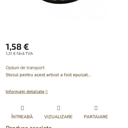
1,58 €
1,31 € fără TVA
Evaluare
preţ:
Opțiuni de transport
Stocul pentru acest articol a fost epuizat…
Informaţii detaliate
ÎNTREABĂ
VIZUALIZARE
PARTAJARE