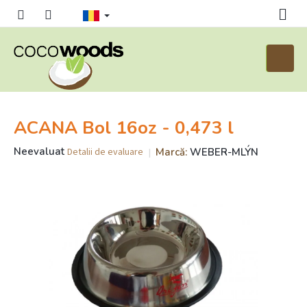
Treci
la
conținut
Coş
de
cumpăr
ACANA Bol 16oz - 0,473 l
Evaluarea
Neevaluat
Marcă:
WEBER-MLÝN
Detalii de evaluare
medie
a
produsului
este
0,0
din
5
stele.