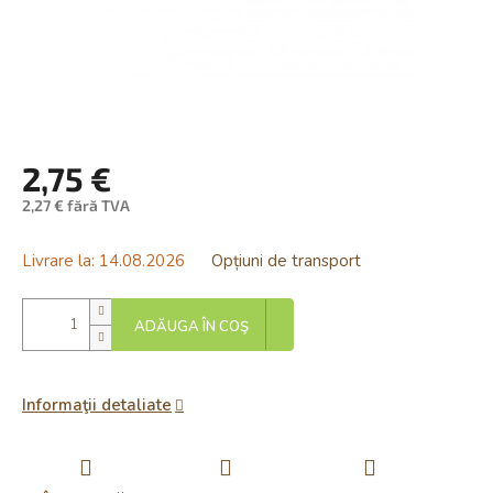
2,75 €
2,27 € fără TVA
Evaluare
preţ:
Livrare la:
14.08.2026
Opțiuni de transport
ADĂUGA ÎN COŞ
Informaţii detaliate