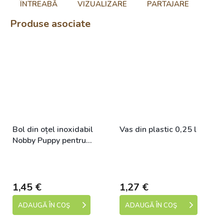
ÎNTREABĂ
VIZUALIZARE
PARTAJARE
Produse asociate
Bol din oțel inoxidabil
Vas din plastic 0,25 l
Nobby Puppy pentru
căței 400ml / 15cm
+
Skladem (expedice 1-5
Skladem (expedice 1-5
3% SLEVA se Slevovým
dní)
dní)
kupónem: bonus
1,45 €
1,27 €
ADAUGĂ ÎN COŞ
ADAUGĂ ÎN COŞ