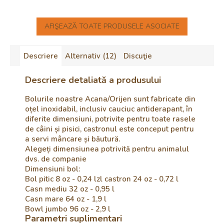
AFIŞEAZĂ TOATE PRODUSELE ASOCIATE
Descriere
Alternativ (12)
Discuţie
Descriere detaliată a produsului
Bolurile noastre Acana/Orijen sunt fabricate din
oțel inoxidabil, inclusiv cauciuc antiderapant, în
diferite dimensiuni, potrivite pentru toate rasele
de câini și pisici, castronul este conceput pentru
a servi mâncare și băutură.
Alegeți dimensiunea potrivită pentru animalul
dvs. de companie
Dimensiuni bol:
Bol pitic 8 oz - 0,24 lzl castron 24 oz - 0,72 l
Casn mediu 32 oz - 0,95 l
Casn mare 64 oz - 1,9 l
Bowl jumbo 96 oz - 2,9 l
Parametri suplimentari