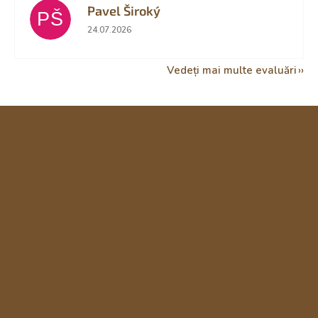
Pavel Široký
PŠ
Ratingul magazinului este 5 din 5 stele.
24.07.2026
Vedeți mai multe evaluări
S
u
b
s
o
l