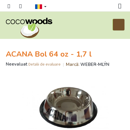
Treci
la
conținut
Coş
de
cumpăr
ACANA Bol 64 oz - 1,7 l
Evaluarea
Neevaluat
Marcă:
WEBER-MLÝN
Detalii de evaluare
medie
a
produsului
este
0,0
din
5
stele.