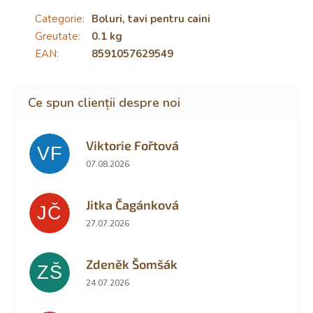
Categorie
:
Boluri, tavi pentru caini
Greutate
:
0.1 kg
EAN
:
8591057629549
Viktorie Fořtová
VF
Ratingul magazinului este 2 din 5 stele.
07.08.2026
Jitka Čagánková
JČ
Ratingul magazinului este 5 din 5 stele.
27.07.2026
Zdeněk Šomšák
ZŠ
Ratingul magazinului este 5 din 5 stele.
24.07.2026