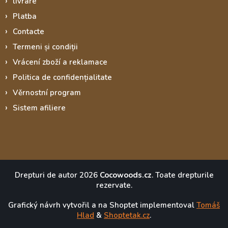
livrare
Platba
Contacte
Termeni și condiții
Vrácení zboží a reklamace
Politica de confidențialitate
Věrnostní program
Sistem afiliere
Drepturi de autor 2026
Cocowoods.cz
. Toate drepturile
rezervate.
Grafický návrh vytvořil a na Shoptet implementoval
Tomáš
Hlad
&
Shoptetak.cz
.