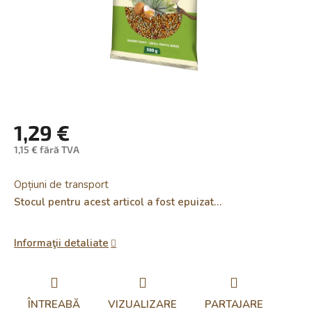
1,29 €
1,15 € fără TVA
Evaluare
preţ:
Opțiuni de transport
Stocul pentru acest articol a fost epuizat…
Informaţii detaliate
ÎNTREABĂ
VIZUALIZARE
PARTAJARE