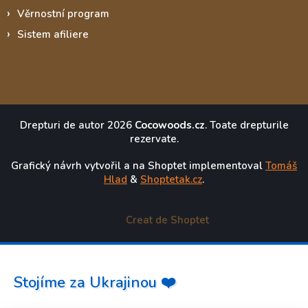
Věrnostní program
Sistem afiliere
Drepturi de autor 2026
Cocowoods.cz
. Toate drepturile
rezervate.
Grafický návrh vytvořil a na Shoptet implementoval
Tomáš
Hlad
&
Shoptetak.cz
.
Creat de Shoptet
Stojíme za Ukrajinou ❤️