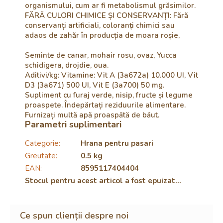
organismului, cum ar fi metabolismul grăsimilor.
FĂRĂ CULORI CHIMICE ȘI CONSERVANȚI: Fără
conservanți artificiali, coloranți chimici sau
adaos de zahăr în producția de moara roșie,
Seminte de canar, mohair rosu, ovaz, Yucca
schidigera, drojdie, oua.
Aditivi/kg: Vitamine: Vit A (3a672a) 10.000 UI, Vit
D3 (3a671) 500 UI, Vit E (3a700) 50 mg.
Supliment cu furaj verde, nisip, fructe și legume
proaspete. Îndepărtați reziduurile alimentare.
Furnizați multă apă proaspătă de băut.
Parametri suplimentari
Categorie
:
Hrana pentru pasari
Greutate
:
0.5 kg
EAN
:
8595117404404
Stocul pentru acest articol a fost epuizat…