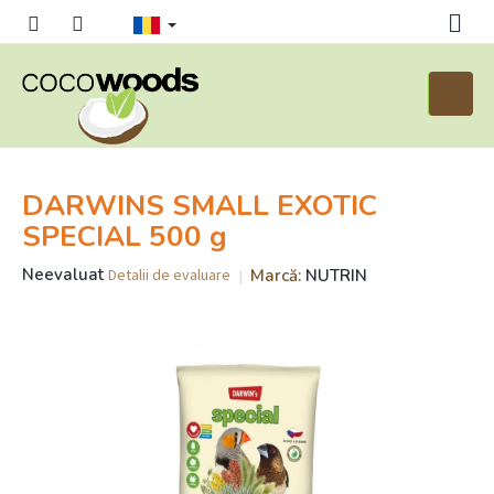
Treci
la
conținut
Coş
de
cumpăr
DARWINS SMALL EXOTIC
SPECIAL 500 g
Evaluarea
Neevaluat
Marcă:
NUTRIN
Detalii de evaluare
medie
a
produsului
este
0,0
din
5
stele.