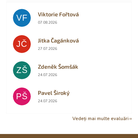
Viktorie Fořtová
VF
Ratingul magazinului este 2 din 5 stele.
07.08.2026
Jitka Čagánková
JČ
Ratingul magazinului este 5 din 5 stele.
27.07.2026
Zdeněk Šomšák
ZŠ
Ratingul magazinului este 5 din 5 stele.
24.07.2026
Pavel Široký
PŠ
Ratingul magazinului este 5 din 5 stele.
24.07.2026
Vedeți mai multe evaluări
S