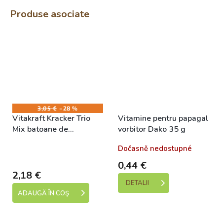
Produse asociate
3,05 €
–28 %
Vitakraft Kracker Trio
Vitamine pentru papagal
Mix batoane de
vorbitor Dako 35 g
papagali, cu miere,
Skladem (expedice 1-5
Dočasně nedostupné
portocale si floricele
dní)
3buc
0,44 €
2,18 €
DETALII
ADAUGĂ ÎN COŞ