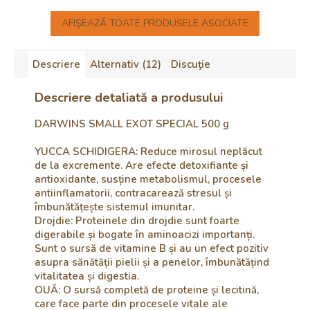
AFIŞEAZĂ TOATE PRODUSELE ASOCIATE
Descriere
Alternativ (12)
Discuţie
Descriere detaliată a produsului
DARWINS SMALL EXOT SPECIAL 500 g
YUCCA SCHIDIGERA: Reduce mirosul neplăcut
de la excremente. Are efecte detoxifiante și
antioxidante, susține metabolismul, procesele
antiinflamatorii, contracarează stresul și
îmbunătățește sistemul imunitar.
Drojdie: Proteinele din drojdie sunt foarte
digerabile și bogate în aminoacizi importanți.
Sunt o sursă de vitamine B și au un efect pozitiv
asupra sănătății pielii și a penelor, îmbunătățind
vitalitatea și digestia.
OUĂ: O sursă completă de proteine și lecitină,
care face parte din procesele vitale ale