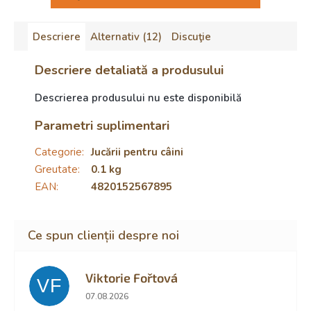
Descriere
Alternativ (12)
Discuţie
Descriere detaliată a produsului
Descrierea produsului nu este disponibilă
Parametri suplimentari
Categorie
:
Jucării pentru câini
Greutate
:
0.1 kg
EAN
:
4820152567895
Viktorie Fořtová
VF
Ratingul magazinului este 2 din 5 stele.
07.08.2026