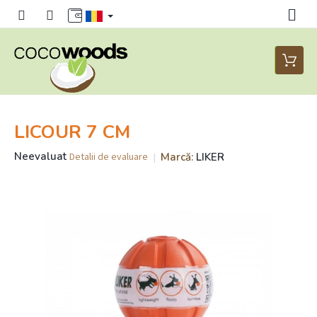
Treci
la
conținut
Coş
de
cumpăr
LICOUR 7 CM
Evaluarea
Neevaluat
Marcă:
LIKER
Detalii de evaluare
medie
a
produsului
este
0,0
din
5
stele.