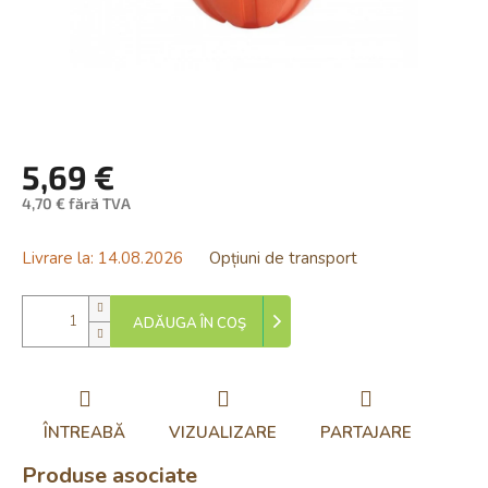
5,69 €
4,70 € fără TVA
Evaluare
preţ:
Livrare la:
14.08.2026
Opțiuni de transport
ADĂUGA ÎN COŞ
ÎNTREABĂ
VIZUALIZARE
PARTAJARE
Produse asociate