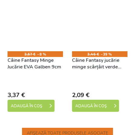
3,67 €
–8 %
3,46 €
–39 %
Câine Fantasy Minge
Câine Fantasy jucărie
Jucărie EVA Galben 9cm
minge scârțâit verde
8cm
Skladem (expedice 1-5
Skladem (expedice 1-5
dní)
dní)
3,37 €
2,09 €
ADAUGĂ ÎN COŞ
ADAUGĂ ÎN COŞ
AFIŞEAZĂ TOATE PRODUSELE ASOCIATE