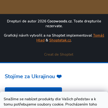
Drepturi de autor 2026
Cocowoods.cz
. Toate drepturile
rezervate.
Grafický návrh vytvořil a na Shoptet implementoval
Tomáš
Hlad
&
Shoptetak.cz
.
Creat de Shoptet
Stojíme za Ukrajinou ❤️
Jak a čím pomoci »
Snažíme se nabízet produkty dle Vašich představ a k
tomu potřebujeme soubory cookie. Procházením toho