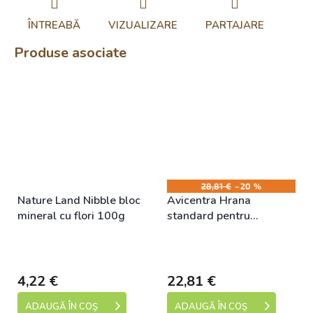
ÎNTREABĂ
VIZUALIZARE
PARTAJARE
Produse asociate
28,81 €
–20 %
Nature Land Nibble bloc
Avicentra Hrana
mineral cu flori 100g
standard pentru
rozatoare mici 20kg
Skladem (expedice 1-5
Skladem (expedice 1-5
dní)
dní)
4,22 €
22,81 €
ADAUGĂ ÎN COŞ
ADAUGĂ ÎN COŞ