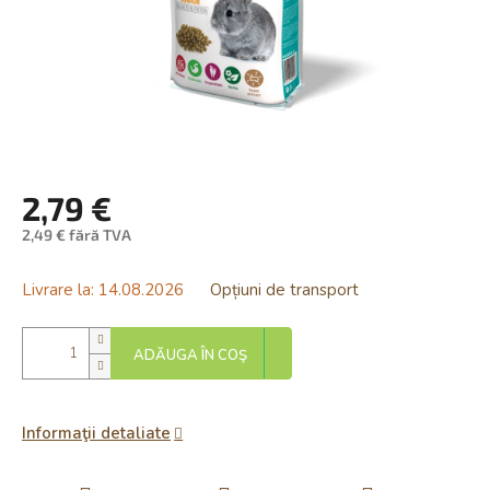
2,79 €
2,49 € fără TVA
Evaluare
preţ:
Livrare la:
14.08.2026
Opțiuni de transport
ADĂUGA ÎN COŞ
Informaţii detaliate