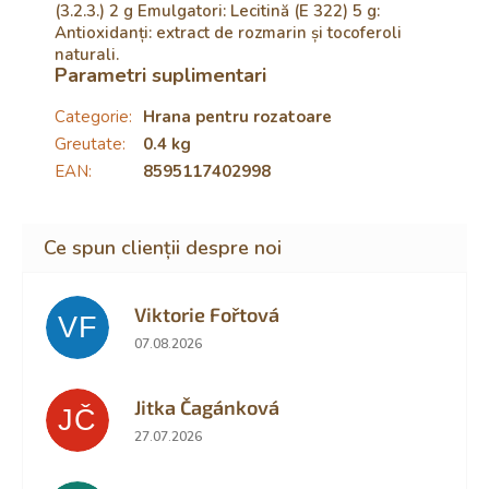
(3.2.3.) 2 g Emulgatori: Lecitină (E 322) 5 g:
Antioxidanți: extract de rozmarin și tocoferoli
naturali.
Parametri suplimentari
Categorie
:
Hrana pentru rozatoare
Greutate
:
0.4 kg
EAN
:
8595117402998
Viktorie Fořtová
VF
Ratingul magazinului este 2 din 5 stele.
07.08.2026
Jitka Čagánková
JČ
Ratingul magazinului este 5 din 5 stele.
27.07.2026