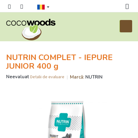
Treci
la
conținut
Coş
de
cumpăr
NUTRIN COMPLET - IEPURE
JUNIOR 400 g
Evaluarea
Neevaluat
Marcă:
NUTRIN
Detalii de evaluare
medie
a
produsului
este
0,0
din
5
stele.