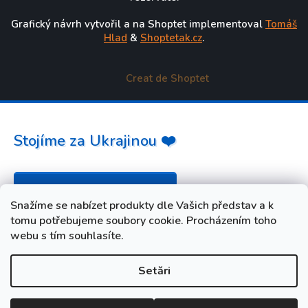
Grafický návrh vytvořil a na Shoptet implementoval
Tomáš
Hlad
&
Shoptetak.cz
.
Creat de Shoptet
Stojíme za Ukrajinou ❤️
Jak a čím pomoci »
Snažíme se nabízet produkty dle Vašich představ a k
tomu potřebujeme soubory cookie. Procházením toho
webu s tím souhlasíte.
Setări