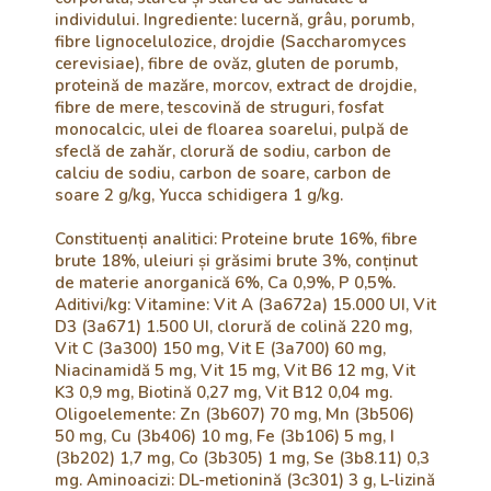
individului. Ingrediente: lucernă, grâu, porumb,
fibre lignocelulozice, drojdie (Saccharomyces
cerevisiae), fibre de ovăz, gluten de porumb,
proteină de mazăre, morcov, extract de drojdie,
fibre de mere, tescovină de struguri, fosfat
monocalcic, ulei de floarea soarelui, pulpă de
sfeclă de zahăr, clorură de sodiu, carbon de
calciu de sodiu, carbon de soare, carbon de
soare 2 g/kg, Yucca schidigera 1 g/kg.
Constituenți analitici: Proteine brute 16%, fibre
brute 18%, uleiuri și grăsimi brute 3%, conținut
de materie anorganică 6%, Ca 0,9%, P 0,5%.
Aditivi/kg: Vitamine: Vit A (3a672a) 15.000 UI, Vit
D3 (3a671) 1.500 UI, clorură de colină 220 mg,
Vit C (3a300) 150 mg, Vit E (3a700) 60 mg,
Niacinamidă 5 mg, Vit 15 mg, Vit B6 12 mg, Vit
K3 0,9 mg, Biotină 0,27 mg, Vit B12 0,04 mg.
Oligoelemente: Zn (3b607) 70 mg, Mn (3b506)
50 mg, Cu (3b406) 10 mg, Fe (3b106) 5 mg, I
(3b202) 1,7 mg, Co (3b305) 1 mg, Se (3b8.11) 0,3
mg. Aminoacizi: DL-metionină (3c301) 3 g, L-lizină