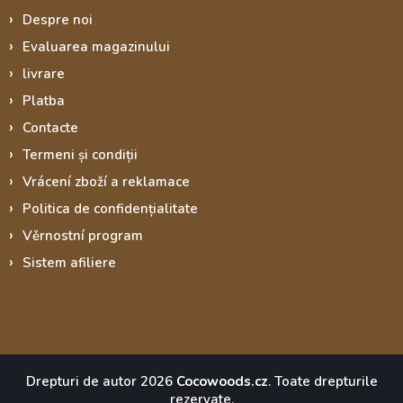
Despre noi
Evaluarea magazinului
livrare
Platba
Contacte
Termeni și condiții
Vrácení zboží a reklamace
Politica de confidențialitate
Věrnostní program
Sistem afiliere
Drepturi de autor 2026
Cocowoods.cz
. Toate drepturile
rezervate.