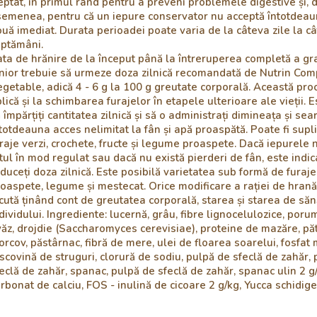
eptat, în primul rând pentru a preveni problemele digestive și, 
emenea, pentru că un iepure conservator nu acceptă întotdea
uă imediat. Durata perioadei poate varia de la câteva zile la c
ăptămâni.
ta de hrănire de la început până la întreruperea completă a gr
nior trebuie să urmeze doza zilnică recomandată de Nutrin Com
getable, adică 4 - 6 g la 100 g greutate corporală. Această pro
lică și la schimbarea furajelor în etapele ulterioare ale vieții. E
 împărțiți cantitatea zilnică și să o administrați dimineața și sear
totdeauna acces nelimitat la fân și apă proaspătă. Poate fi supl
raje verzi, crochete, fructe și legume proaspete. Dacă iepurele
tul în mod regulat sau dacă nu există pierderi de fân, este indic
duceți doza zilnică. Este posibilă varietatea sub formă de furaje 
oaspete, legume și mestecat. Orice modificare a rației de hrană
cută ținând cont de greutatea corporală, starea și starea de săn
dividului. Ingrediente: lucernă, grâu, fibre lignocelulozice, poru
ăz, drojdie (Saccharomyces cerevisiae), proteine de mazăre, păt
rcov, păstârnac, fibră de mere, ulei de floarea soarelui, fosfat 
scovină de struguri, clorură de sodiu, pulpă de sfeclă de zahăr,
eclă de zahăr, spanac, pulpă de sfeclă de zahăr, spanac ulin 2 g
rbonat de calciu, FOS - inulină de cicoare 2 g/kg, Yucca schidige