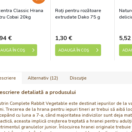
centra Classic Hrana
Roți pentru rozătoare
Natur
tru Cobai 20kg
extrudate Dako 75 g
delici
legu
kladem (expedice 1-5
Skladem (expedice 1-5
Sk
dní)
dní)
94 €
1,30 €
5,52
AUGĂ ÎN COŞ
ADAUGĂ ÎN COŞ
ADAU
escriere
Alternativ (12)
Discuţie
escriere detaliată a produsului
trin Complete Rabbit Vegetable este destinat iepurilor de la v
ni. Trecerea de la hrana pentru iepuri tineri ar trebui să aibă loc
cepând cu luna a 7-a, când majoritatea indivizilor sunt deja matur
actică, aceasta implică creșterea treptată a hranei pentru adulți
trimentul granulelor junior. Înlocuirea hranei originale trebuie