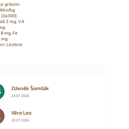
 și grăsimi
tivi/kg:
C (3a300)
dă 2 mg, Vit
mg.
 8 mg, Fe
1 mg.
ri: Lecitină
.
Zdeněk Šomšák
Š
Ratingul magazinului este 5 din 5 stele.
24.07.2026
Věra Leo
L
Ratingul magazinului este 5 din 5 stele.
20.07.2026