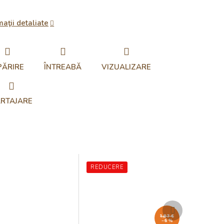
maţii detaliate
PĂRIRE
ÎNTREABĂ
VIZUALIZARE
RTAJARE
REDUCERE
Produsul
următor
1,87 €
–6 %