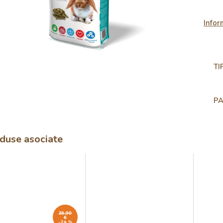
Infor
TI
PA
duse asociate
28,90
€
–24 %