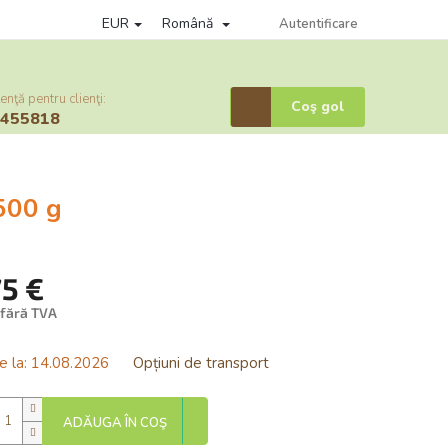
EUR
Română
litica de confidențialitate
Věrnostní program
Autentificare
Sistem afiliere
enţă pentru clienţi:
Coş
Coş gol
6455818
de
cumpărături
500 g
75 €
 fără TVA
are
e la:
14.08.2026
Opțiuni de transport
ADĂUGA ÎN COŞ