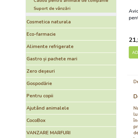
Cadou pentru animale de companie
Suport de vânzări
Avi
pen
Cosmetica naturala
S
Eco-farmacie
21,
Alimente refrigerate
AD
Gastro și pachete mari
Zero deșeuri
D
Gospodărie
D
Pentru copii
Nu
Ajutând animalele
lu
în
CocoBox
pr
de
VANZARE MARFURI