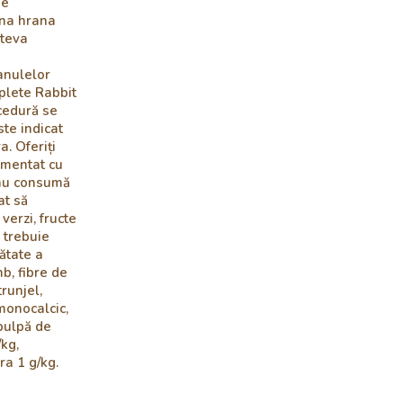
de
una hrana
âteva
anulelor
plete Rabbit
cedură se
ste indicat
a. Oferiți
imentat cu
 nu consumă
at să
verzi, fructe
 trebuie
ătate a
mb, fibre de
runjel,
monocalcic,
 pulpă de
/kg,
ra 1 g/kg.