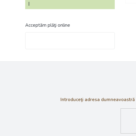
|
Ratingul produsului este 4 din 5 stele.
Acceptăm plăţi online
Introduceţi adresa dumneavoastră de