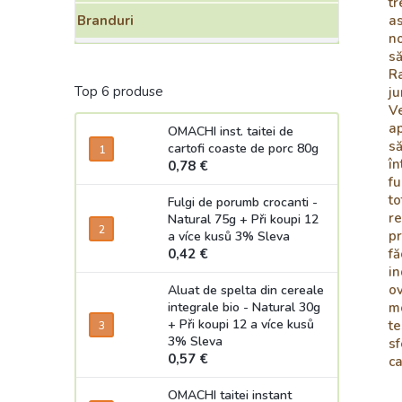
tr
as
Branduri
no
s
Ra
Top 6 produse
ju
Ve
ap
OMACHI inst. taitei de
să
cartofi coaste de porc 80g
în
0,78 €
fu
to
Fulgi de porumb crocanti -
re
Natural 75g
+ Při koupi 12
pr
a více kusů 3% Sleva
fă
0,42 €
in
ov
Aluat de spelta din cereale
mo
integrale bio - Natural 30g
+ Při koupi 12 a více kusů
te
3% Sleva
sf
0,57 €
ca
OMACHI taitei instant