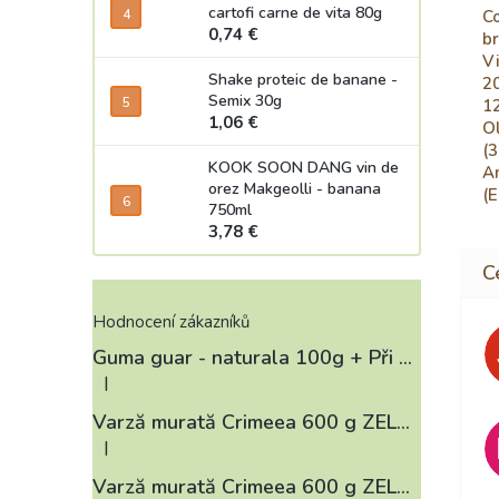
cartofi carne de vita 80g
Co
0,74 €
br
Vi
Shake proteic de banane -
20
Semix 30g
12
1,06 €
Ol
(3
KOOK SOON DANG vin de
Am
orez Makgeolli - banana
(E
750ml
3,78 €
Hodnocení zákazníků
Guma guar - naturala 100g
+ Při koupi 12 a více kusů 3% Sleva
|
Ratingul produsului este 4 din 5 stele.
Varză murată Crimeea 600 g ZELÁRNA LOBKOWICZ
|
Ratingul produsului este 3 din 5 stele.
Varză murată Crimeea 600 g ZELÁRNA LOBKOWICZ