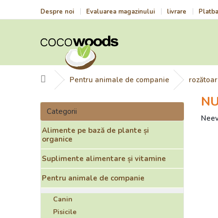
Treci
Despre noi
Evaluarea magazinului
livrare
Platb
la
conținut
Acasă
Pentru animale de companie
rozătoa
NU
B
Sari
a
Categorii
peste
Eval
Neev
r
categorii
medi
Alimente pe bază de plante și
ă
a
organice
l
prod
a
este
Suplimente alimentare și vitamine
t
0,0
e
din
Pentru animale de companie
r
5
a
stele
Canin
l
Pisicile
ă