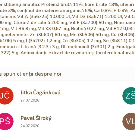
nstituenți analitici: Proteină brută 11%, fibre brute 18%, uleiuri
ute 3%, conținut de materie anorganică 5%, Ca 0,8%, P 0,8%. Adi
tamine: Vit A (3a672a) 10.000 UI, Vit D3 (3a671) 1.200 UI, Vit 
0 mg, Clorură de colină 200 mg, Vit E (3a700) 80 mg, Niacinami
 mg, Vit B6 8 mg, Vit K3 0,67 mg, Biotină 0,22 mg, Vit B12 0,03 
igoelemente: Zn (3b607) 60 mg, Mn (3b506) 50 mg, Cu (3b406)
b106) 5 mg, I (3b202) 1,2 mg, Co (3b305) 1,2 mg, Se (3b8.11) 0,
inoacizi: L-lizină (3.2.3.) 3 g, DL-metionină (3c301) 2 g. Emulgato
 322) 5 g: Antioxidanți: extract de rozmarin și tocoferoli naturali
Jitka Čagánková
JČ
Z
Ratingul magazinului este 5 din 5 stele.
27.07.2026
Pavel Široký
PŠ
V
Ratingul magazinului este 5 din 5 stele.
24.07.2026