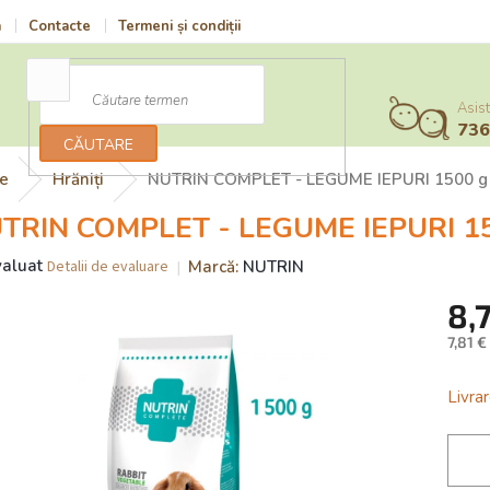
a
Contacte
Termeni și condiții
Vrácení zboží a reklamace
Po
Asist
73
CĂUTARE
re
Hrăniți
NUTRIN COMPLET - LEGUME IEPURI 1500 g
TRIN COMPLET - LEGUME IEPURI 1
uarea
aluat
Marcă:
NUTRIN
Detalii de evaluare
e
8,
usului
7,81 €
Evalu
preţ:
Livrar
.