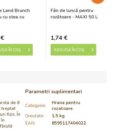
e Land Brunch
Fân de luncă pentru
u cu stea cu
rozătoare - MAXI 50 L
me 80g
ladem (expedice 1-5
Skladem (expedice 1-5
dní)
dní)
 €
1,74 €
GĂ ÎN COŞ
ADAUGĂ ÎN COŞ
Parametri suplimentari
arsta de 8
Hrana pentru
Categorie
:
 treptat
rozatoare
i fizic. În
Greutate
:
1.5 kg
 în
EAN
:
8595117404022
 făcută