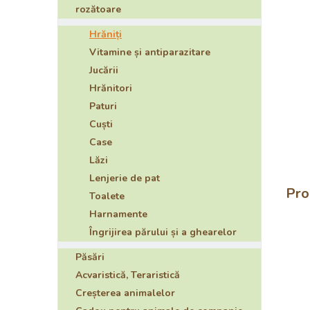
rozătoare
Hrăniți
Vitamine și antiparazitare
Jucării
Hrănitori
Paturi
Cuști
Case
Lăzi
Lenjerie de pat
Pro
Toalete
Harnamente
Îngrijirea părului și a ghearelor
Păsări
Acvaristică, Teraristică
Creșterea animalelor