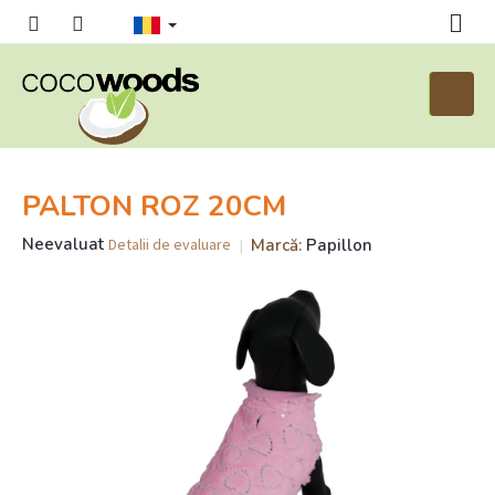
Treci
la
conținut
Coş
de
cumpăr
PALTON ROZ 20CM
Evaluarea
Neevaluat
Marcă:
Papillon
Detalii de evaluare
medie
a
produsului
este
0,0
din
5
stele.