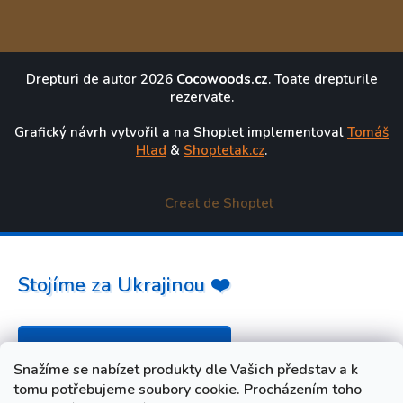
Drepturi de autor 2026
Cocowoods.cz
. Toate drepturile
rezervate.
Grafický návrh vytvořil a na Shoptet implementoval
Tomáš
Hlad
&
Shoptetak.cz
.
Creat de Shoptet
Stojíme za Ukrajinou ❤️
Jak a čím pomoci »
Snažíme se nabízet produkty dle Vašich představ a k
tomu potřebujeme soubory cookie. Procházením toho