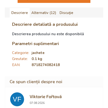
Descriere
Alternativ (12)
Discuţie
Descriere detaliată a produsului
Descrierea produsului nu este disponibilă
Parametri suplimentari
Categorie
:
jachete
Greutate
:
0.1 kg
EAN
:
8718274082418
Viktorie Fořtová
VF
Ratingul magazinului este 2 din 5 stele.
07.08.2026