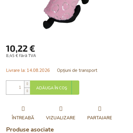
10,22 €
8,45 € fără TVA
Evaluare
preţ:
Livrare la:
14.08.2026
Opțiuni de transport
ADĂUGA ÎN COŞ
ÎNTREABĂ
VIZUALIZARE
PARTAJARE
Produse asociate