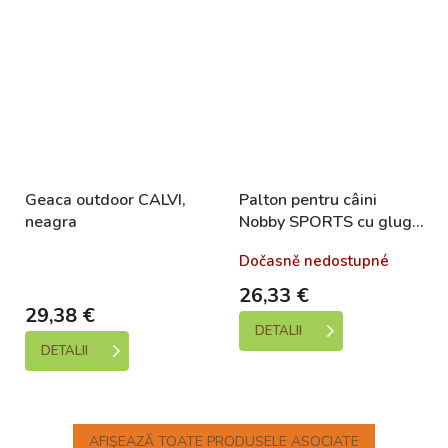
Geaca outdoor CALVI,
Palton pentru câini
neagra
Nobby SPORTS cu glugă
galbenă 36cm
+ 3%
Skladem (expedice 1-5
Dočasně nedostupné
SLEVA se Slevovým
dní)
kupónem: bonus
26,33 €
29,38 €
DETALII
DETALII
AFIŞEAZĂ TOATE PRODUSELE ASOCIATE