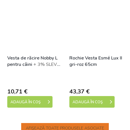
Vesta de răcire Nobby L
Rochie Vesta Esmé Lux II
pentru câini
+ 3% SLEVA
gri-roz 65cm
se Slevovým kupónem:
Skladem (expedice 1-5
Skladem (expedice 1-5
bonus
dní)
dní)
10,71 €
43,37 €
ADAUGĂ ÎN COŞ
ADAUGĂ ÎN COŞ
AFIŞEAZĂ TOATE PRODUSELE ASOCIATE