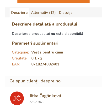
Descriere
Alternativ (12)
Discuţie
Descriere detaliată a produsului
Descrierea produsului nu este disponibilă
Parametri suplimentari
Categorie
:
Veste pentru câini
Greutate
:
0.1 kg
EAN
:
8718274082401
Jitka Čagánková
JČ
Ratingul magazinului este 5 din 5 stele.
27.07.2026