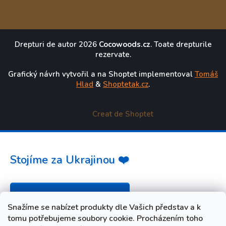
Drepturi de autor 2026
Cocowoods.cz
. Toate drepturile
rezervate.
Grafický návrh vytvořil a na Shoptet implementoval
Tomáš
Hlad
&
Shoptetak.cz
.
Creat de Shoptet
Stojíme za Ukrajinou ❤️
Jak a čím pomoci »
Snažíme se nabízet produkty dle Vašich představ a k
tomu potřebujeme soubory cookie. Procházením toho