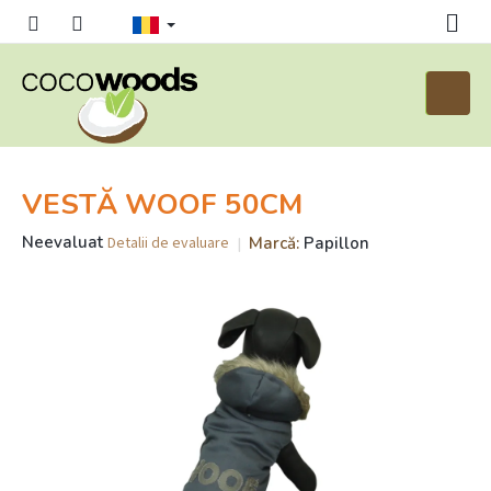
Treci
la
conținut
Coş
de
cumpăr
VESTĂ WOOF 50CM
Evaluarea
Neevaluat
Marcă:
Papillon
Detalii de evaluare
medie
a
produsului
este
0,0
din
5
stele.