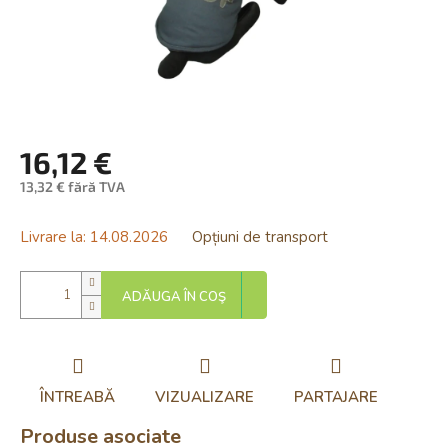
16,12 €
13,32 € fără TVA
Evaluare
preţ:
Livrare la:
14.08.2026
Opțiuni de transport
ADĂUGA ÎN COŞ
ÎNTREABĂ
VIZUALIZARE
PARTAJARE
Produse asociate