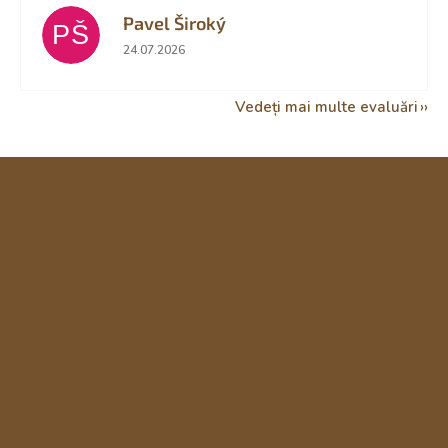
Pavel Široký
PŠ
Ratingul magazinului este 5 din 5 stele.
24.07.2026
Vedeți mai multe evaluări
S
u
b
s
o
l