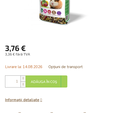
3,76 €
3,36 € fără TVA
Evaluare
preţ:
Livrare la:
14.08.2026
Opțiuni de transport
ADĂUGA ÎN COŞ
Informaţii detaliate