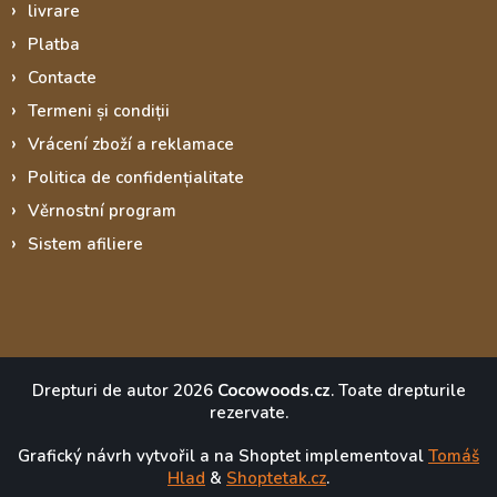
livrare
Platba
Contacte
Termeni și condiții
Vrácení zboží a reklamace
Politica de confidențialitate
Věrnostní program
Sistem afiliere
Drepturi de autor 2026
Cocowoods.cz
. Toate drepturile
rezervate.
Grafický návrh vytvořil a na Shoptet implementoval
Tomáš
Hlad
&
Shoptetak.cz
.