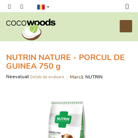
Treci
la
conținut
Coş
de
cumpăr
NUTRIN NATURE - PORCUL DE
GUINEA 750 g
Evaluarea
Neevaluat
Marcă:
NUTRIN
Detalii de evaluare
medie
a
produsului
este
0,0
din
5
stele.