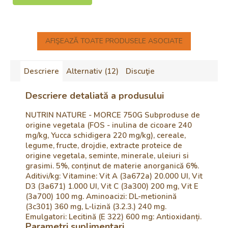
AFIŞEAZĂ TOATE PRODUSELE ASOCIATE
Descriere
Alternativ (12)
Discuţie
Descriere detaliată a produsului
NUTRIN NATURE - MORCE 750G Subproduse de
origine vegetala (FOS - inulina de cicoare 240
mg/kg, Yucca schidigera 220 mg/kg), cereale,
legume, fructe, drojdie, extracte proteice de
origine vegetala, seminte, minerale, uleiuri si
grasimi. 5%, conținut de materie anorganică 6%.
Aditivi/kg: Vitamine: Vit A (3a672a) 20.000 UI, Vit
D3 (3a671) 1.000 UI, Vit C (3a300) 200 mg, Vit E
(3a700) 100 mg. Aminoacizi: DL-metionină
(3c301) 360 mg, L-lizină (3.2.3.) 240 mg.
Emulgatori: Lecitină (E 322) 600 mg: Antioxidanți.
Parametri suplimentari