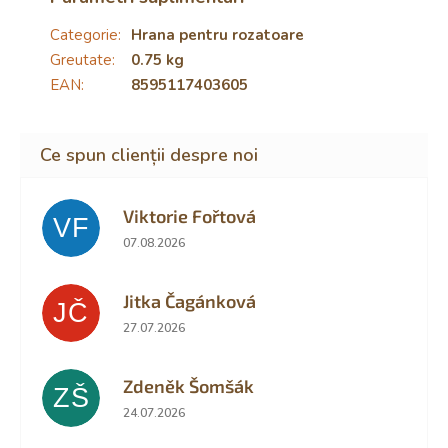
Categorie
:
Hrana pentru rozatoare
Greutate
:
0.75 kg
EAN
:
8595117403605
Viktorie Fořtová
VF
Ratingul magazinului este 2 din 5 stele.
07.08.2026
Jitka Čagánková
JČ
Ratingul magazinului este 5 din 5 stele.
27.07.2026
Zdeněk Šomšák
ZŠ
Ratingul magazinului este 5 din 5 stele.
24.07.2026