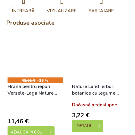
ÎNTREABĂ
VIZUALIZARE
PARTAJARE
Produse asociate
18,92 €
–39 %
Hrana pentru iepuri
Nature Land Ierburi
Versele-Laga Nature
botanice cu legume
Cuni Junior 2.3kg
125g
Skladem (expedice 1-5
Dočasně nedostupné
dní)
3,22 €
11,46 €
DETALII
ADAUGĂ ÎN COŞ