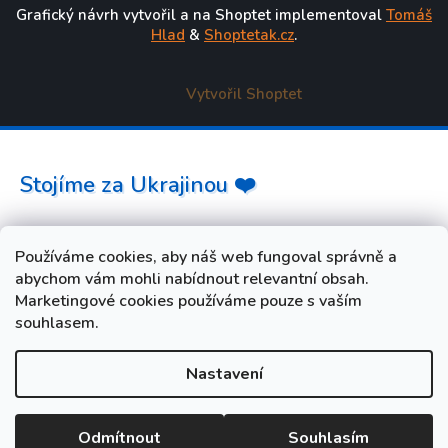
Grafický návrh vytvořil a na Shoptet implementoval
Tomáš
Hlad
&
Shoptetak.cz
.
Vytvořil Shoptet
Stojíme za Ukrajinou ❤️
Jak a čím pomoci »
Používáme cookies, aby náš web fungoval správně a
abychom vám mohli nabídnout relevantní obsah.
Marketingové cookies používáme pouze s vaším
souhlasem.
Nastavení
od 3. do 10. srpna máme FIREMNÍ DOVOLENOU. Vaše
objednávky i dotazy budeme opět vyřizovat od úterý 11. srpna.
Při nákupu během dovolené zadejte slevový kód LETO5 a
Odmítnout
Souhlasím