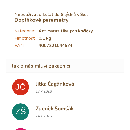
Nepoužívat u koťat do 8 týdnů věku.
Doplňkové parametry
Kategorie
:
Antiparazitika pro kočičky
Hmotnost
:
0.1 kg
EAN
:
4007221044574
Jitka Čagánková
JČ
Hodnocení obchodu je 5 z 5 hvězdiček.
27.7.2026
Zdeněk Šomšák
ZŠ
Hodnocení obchodu je 5 z 5 hvězdiček.
24.7.2026