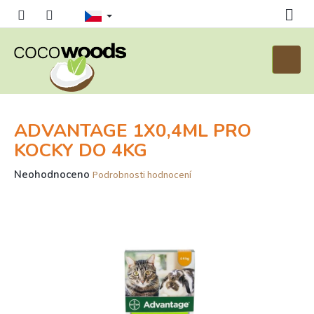
Přejít
na
obsah
Nákupn
košík
ADVANTAGE 1X0,4ML PRO
KOCKY DO 4KG
Průměrné
Neohodnoceno
Podrobnosti hodnocení
hodnocení
produktu
je
0,0
z
5
hvězdiček.