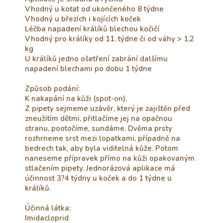
Vhodný u koťat od ukončeného 8 týdne
Vhodný u březích i kojících koček
Léčba napadení králíků blechou kočičí
Vhodný pro králíky od 11. týdne či od váhy > 1,2
kg
U králíků jedno ošetření zabrání dalšímu
napadení blechami po dobu 1 týdne
Způsob podání:
K nakapání na kůži (spot-on).
Z pipety sejmeme uzávěr, který je zajištěn před
zneužitím dětmi, přitlačíme jej na opačnou
stranu, pootočíme, sundáme. Dvěma prsty
rozhrneme srst mezi lopatkami, případně na
bedrech tak, aby byla viditelná kůže. Potom
naneseme přípravek přímo na kůži opakovaným
stlačením pipety. Jednorázová aplikace má
účinnost 3?4 týdny u koček a do 1 týdne u
králíků.
Účinná látka:
Imidacloprid