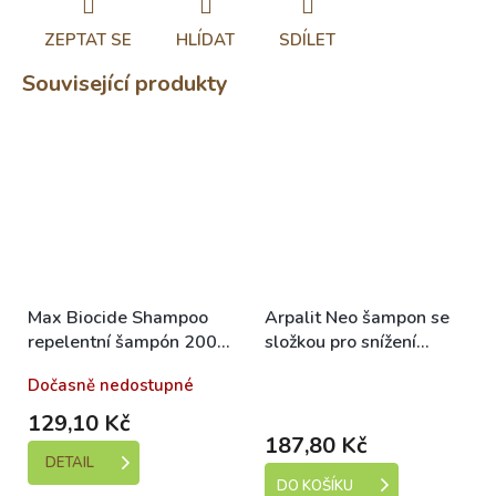
ZEPTAT SE
HLÍDAT
SDÍLET
Související produkty
Max Biocide Shampoo
Arpalit Neo šampon se
repelentní šampón 200
složkou pro snížení
ml !CZ!
parazitární zátěže a
Dočasně nedostupné
Skladem (expedice 1-5
bambusovým extraktem
dní)
250 ml
129,10 Kč
187,80 Kč
DETAIL
DO KOŠÍKU