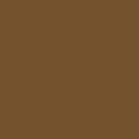
ý
p
i
s
u
Informace pro vás