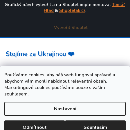
Grafický návrh vytvořil a na Shoptet implementoval
Tomáš
Hlad
&
Shoptetak.cz
.
Vytvořil Shoptet
Stojíme za Ukrajinou ❤️
Jak a čím pomoci »
Používáme cookies, aby náš web fungoval správně a
abychom vám mohli nabídnout relevantní obsah.
Marketingové cookies používáme pouze s vaším
souhlasem.
Nastavení
od 3. do 10. srpna máme FIREMNÍ DOVOLENOU. Vaše
objednávky i dotazy budeme opět vyřizovat od úterý 11. srpna.
Při nákupu během dovolené zadejte slevový kód LETO5 a
Odmítnout
Souhlasím