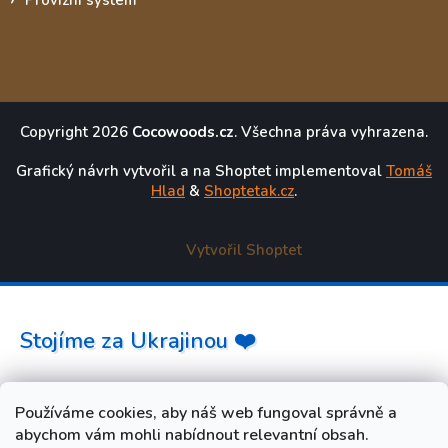
Provizní systém
Copyright 2026
Cocowoods.cz
. Všechna práva vyhrazena.
Grafický návrh vytvořil a na Shoptet implementoval
Tomáš
Hlad
&
Shoptetak.cz
.
Vytvořil Shoptet
Stojíme za Ukrajinou ❤️
Jak a čím pomoci »
Používáme cookies, aby náš web fungoval správně a
abychom vám mohli nabídnout relevantní obsah.