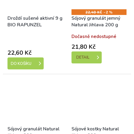
22,40 KČ
–2 %
Droždí sušené aktivní 9 g
Sójový granulát jemný
BIO RAPUNZEL
Natural Jihlava 200 g
Skladem (expedice 1-5
Dočasně nedostupné
dní)
21,80 Kč
22,60 Kč
DETAIL
DO KOŠÍKU
Sójový granulát Natural
Sójové kostky Natural