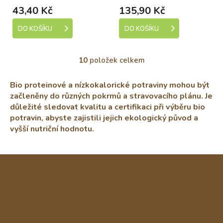
43,40 Kč
135,90 Kč
DO KOŠÍKU
DO KOŠÍKU
10
položek celkem
O
v
l
Bio proteinové a nízkokalorické potraviny mohou být
á
začleněny do různých pokrmů a stravovacího plánu. Je
d
důležité sledovat kvalitu a certifikaci při výběru bio
a
potravin, abyste zajistili jejich ekologický původ a
c
vyšší nutriční hodnotu.
í
p
r
v
Z
k
á
y
p
v
a
ý
t
p
í
i