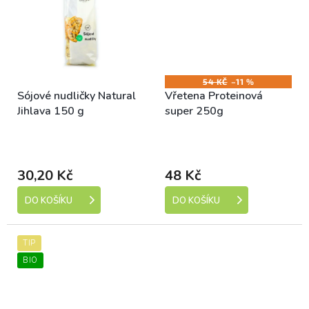
54 KČ
–11 %
Sójové nudličky Natural
Vřetena Proteinová
Jihlava 150 g
super 250g
Skladem (expedice 1-5
Skladem (expedice 1-5
dní)
dní)
30,20 Kč
48 Kč
DO KOŠÍKU
DO KOŠÍKU
TIP
BIO