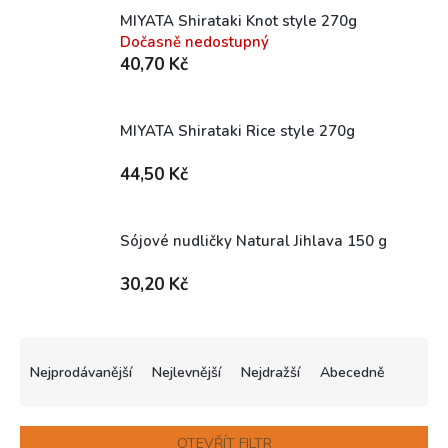
MIYATA Shirataki Knot style 270g
Dočasně nedostupný
40,70 Kč
MIYATA Shirataki Rice style 270g
Skladem (expedice 1-5 dní)
44,50 Kč
Sójové nudličky Natural Jihlava 150 g
Skladem (expedice 1-5 dní)
30,20 Kč
Ř
a
Nejprodávanější
Nejlevnější
Nejdražší
Abecedně
z
e
n
OTEVŘÍT FILTR