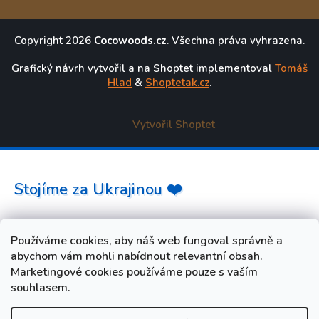
Copyright 2026
Cocowoods.cz
. Všechna práva vyhrazena.
Grafický návrh vytvořil a na Shoptet implementoval
Tomáš
Hlad
&
Shoptetak.cz
.
Vytvořil Shoptet
Stojíme za Ukrajinou ❤️
Jak a čím pomoci »
Používáme cookies, aby náš web fungoval správně a
abychom vám mohli nabídnout relevantní obsah.
Marketingové cookies používáme pouze s vaším
souhlasem.