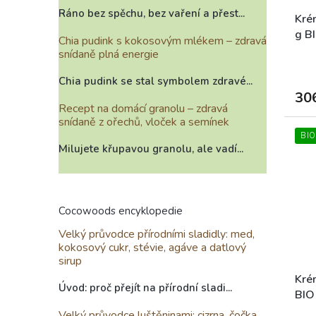
Ráno bez spěchu, bez vaření a přest...
Kré
g B
Chia pudink s kokosovým mlékem – zdravá
snídaně plná energie
Chia pudink se stal symbolem zdravé...
30
Recept na domácí granolu – zdravá
snídaně z ořechů, vloček a semínek
BIO
Milujete křupavou granolu, ale vadí...
Cocowoods encyklopedie
Velký průvodce přírodními sladidly: med,
kokosový cukr, stévie, agáve a datlový
sirup
Kré
Úvod: proč přejít na přírodní sladi...
BIO
Velký průvodce luštěninami: cizrna, čočka,