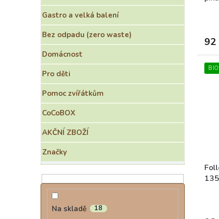
Gastro a velká balení
Bez odpadu (zero waste)
92
Domácnost
BIO
Pro děti
Pomoc zvířátkům
CoCoBOX
AKČNÍ ZBOŽÍ
Značky
Fol
135
Na skladě
18