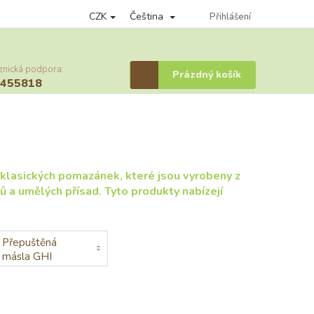
CZK
Čeština
nky ochrany osobních údajů
Věrnostní program
Přihlášení
Provizní systém
znická podpora:
Nákupní
Prázdný košík
6455818
košík
y klasických pomazánek, které jsou vyrobeny z
ů a umělých přísad. Tyto produkty nabízejí
Přepuštěná
másla GHI