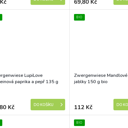
 Kč
69,80 Kč
BIO
rgenwiese LupiLove
Zwergenwiese Mandlové 
teinová paprika a pepř 135 g
jablky 150 g bio
Dostupné
DO KOŠÍKU
DO KO
80 Kč
112 Kč
BIO