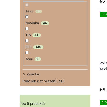
92
Akce
0
BIO
Novinka
46
Tip
11
BIO
140
Asie
5
Zwe
pro
bio
Značky
Položek k zobrazení:
213
69,
BIO
Top 6 produktů