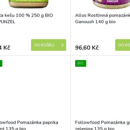
ta kešu 100 % 250 g BIO
Allos Rostlinná pomazán
PUNZEL
Ganoush 140 g bio
Skladem (expedice 1-5 dní)
DO KOŠÍKU
DO KO
4 Kč
96,60 Kč
BIO
lowfood Pomazánka paprika
Followfood Pomazánka gr
nt 135 g bio
zelenina 135 g bio