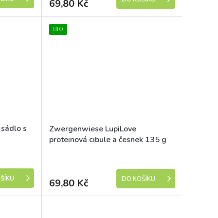
69,80 Kč
BIO
sádlo s
Zwergenwiese LupiLove
proteinová cibule a česnek 135 g
bio
Dostupné
Dostupné
ŠÍKU
DO KOŠÍKU
69,80 Kč