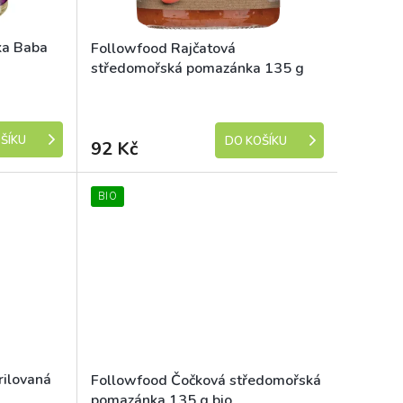
ka Baba
Followfood Rajčatová
středomořská pomazánka 135 g
bio
Dostupné
Dostupné
ŠÍKU
DO KOŠÍKU
92 Kč
BIO
ilovaná
Followfood Čočková středomořská
pomazánka 135 g bio