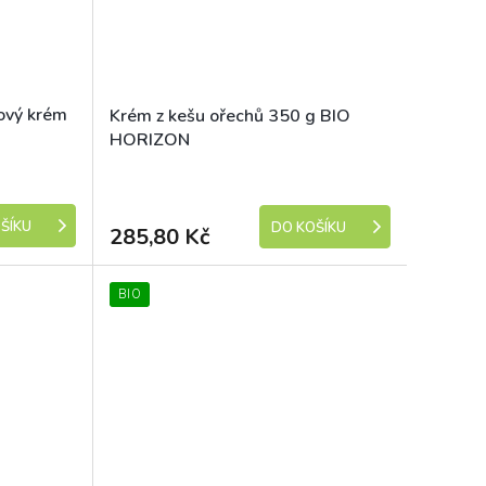
ový krém
Krém z kešu ořechů 350 g BIO
HORIZON
Dostupné
Skladem (expedice 1-5 dní)
ŠÍKU
DO KOŠÍKU
285,80 Kč
BIO