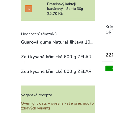
Proteinový koktejl
banánový - Semix 30g
25,70 Kč
Kré
OŘÍ
Hodnocení zákazníků
Guarová guma Natural Jihlava 100 g
|
Hodnocení produktu je 4 z 5 hvězdiček.
22
Zelí kysané křimické 600 g ZELÁRNA LOBKOWICZ
|
Hodnocení produktu je 3 z 5 hvězdiček.
BIO
Zelí kysané křimické 600 g ZELÁRNA LOBKOWICZ
|
Hodnocení produktu je 4 z 5 hvězdiček.
Veganské recepty
Overnight oats – ovesná kaše přes noc (5
zdravých variant)