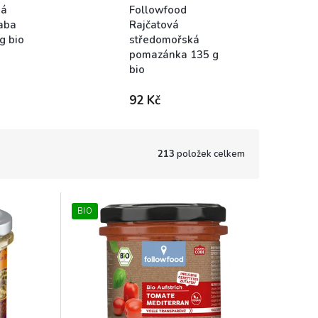
ná
Followfood
aba
Rajčatová
g bio
středomořská
pomazánka 135 g
bio
Dostupné
92 Kč
213
položek celkem
BIO