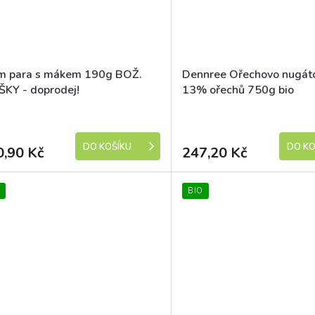
m para s mákem 190g BOŽ.
Dennree Ořechovo nugát
ŠKY - doprodej!
13% ořechů 750g bio
Skladem (expedice 1-5 dní)
DO KOŠÍKU
DO KO
0,90 Kč
247,20 Kč
BIO