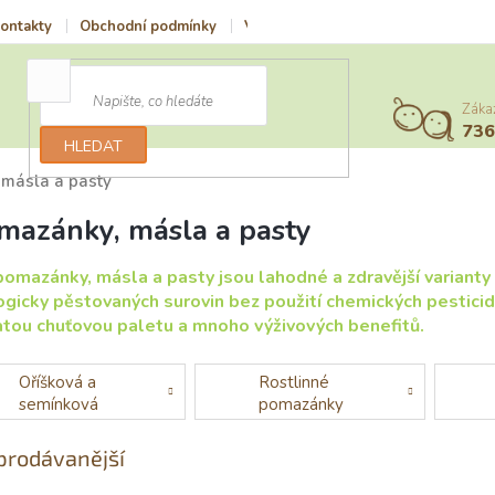
ontakty
Obchodní podmínky
Vrácení zboží a reklamace
Podmí
Záka
73
HLEDAT
másla a pasty
mazánky, másla a pasty
pomazánky, másla a pasty jsou lahodné a zdravější variant
ogicky pěstovaných surovin bez použití chemických pesticid
tou chuťovou paletu a mnoho výživových benefitů.
Oříšková a
Rostlinné
semínková
pomazánky
másla
prodávanější