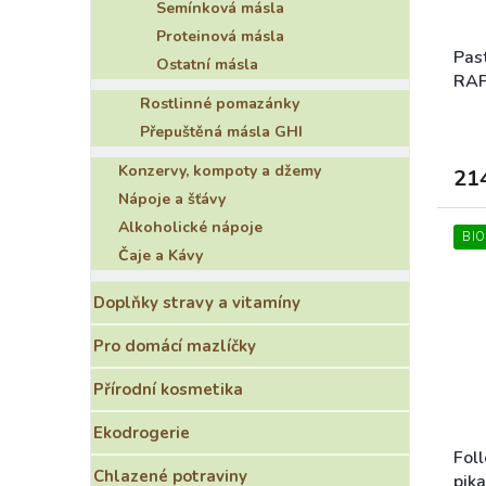
t
d
Semínková másla
ů
u
Proteinová másla
k
Pas
Ostatní másla
t
RA
ů
Rostlinné pomazánky
Přepuštěná másla GHI
Konzervy, kompoty a džemy
21
Nápoje a šťávy
Alkoholické nápoje
BIO
Čaje a Kávy
Doplňky stravy a vitamíny
Pro domácí mazlíčky
Přírodní kosmetika
Ekodrogerie
Fol
Chlazené potraviny
pika