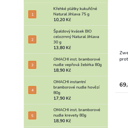
Křehké plátky kukuřičné
Natural Jihlava 75 g
10,20 Kč
Špaldový kvásek BIO
celozrnný Natural Jihlava
30 g
13,80 Kč
Zwe
prot
OMACHI inst. bramborové
nudle vepřová žebírka 80g
18,90 Kč
OMACHI instantní
69,
bramborové nudle hovězí
80g
17,90 Kč
OMACHI inst. bramborové
nudle krevety 80g
18,90 Kč