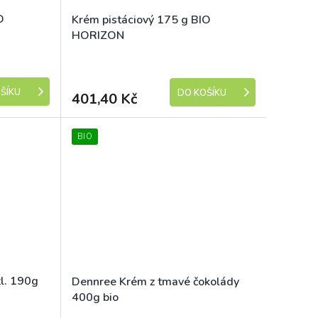
O
Krém pistáciový 175 g BIO
HORIZON
e 1-5 dní)
Skladem (expedice 1-5 dní)
ŠÍKU
DO KOŠÍKU
401,40 Kč
BIO
l. 190g
Dennree Krém z tmavé čokolády
400g bio