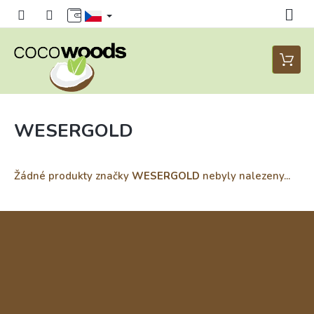
Přejít
na
obsah
Nákupn
košík
WESERGOLD
Žádné produkty značky
WESERGOLD
nebyly nalezeny...
Z
á
p
a
t
í