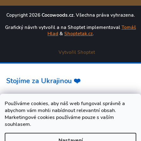
Copyright 2026
Cocowoods.cz
. Všechna práva vyhrazena.
Grafický návrh vytvořil a na Shoptet implementoval
Tomáš
Hlad
&
Shoptetak.cz
.
Vytvořil Shoptet
Stojíme za Ukrajinou ❤️
Jak a čím pomoci »
Používáme cookies, aby náš web fungoval správně a
abychom vám mohli nabídnout relevantní obsah.
Marketingové cookies používáme pouze s vaším
souhlasem.
Nastavení