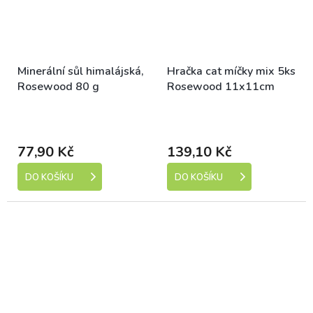
Minerální sůl himalájská,
Hračka cat míčky mix 5ks
Rosewood 80 g
Rosewood 11x11cm
Skladem (expedice 1-5
Skladem (expedice 1-5
dní)
dní)
77,90 Kč
139,10 Kč
DO KOŠÍKU
DO KOŠÍKU