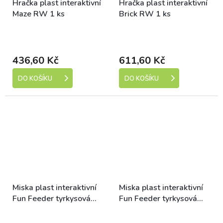
Hračka plast interaktivní
Hračka plast interaktivní
Maze RW 1 ks
Brick RW 1 ks
Skladem (expedice 1-5
Skladem (expedice 1-5
dní)
dní)
436,60 Kč
611,60 Kč
DO KOŠÍKU
DO KOŠÍKU
Miska plast interaktivní
Miska plast interaktivní
Fun Feeder tyrkysová
Fun Feeder tyrkysová
small
large
Skladem (expedice 1-5
Skladem (expedice 1-5