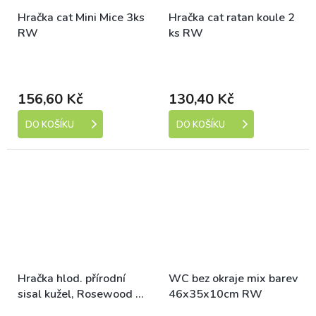
Hračka cat Mini Mice 3ks
Hračka cat ratan koule 2
RW
ks RW
Skladem (expedice 1-5
Skladem (expedice 1-5
dní)
dní)
156,60 Kč
130,40 Kč
DO KOŠÍKU
DO KOŠÍKU
Hračka hlod. přírodní
WC bez okraje mix barev
sisal kužel, Rosewood 9
46x35x10cm RW
x 15 cm