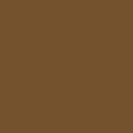
s
u
Informace pro vás