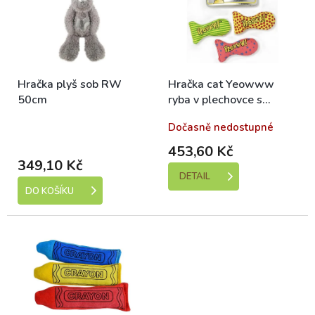
r
i
o
s
d
p
u
r
k
o
Hračka plyš sob RW
Hračka cat Yeowww
t
d
50cm
ryba v plechovce s
ů
u
catnipem RW 3ks
k
Skladem (expedice 1-5
Dočasně nedostupné
t
dní)
ů
453,60 Kč
349,10 Kč
DETAIL
DO KOŠÍKU