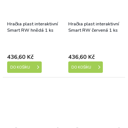
Hračka plast interaktivní
Hračka plast interaktivní
Smart RW hnědá 1 ks
Smart RW červená 1 ks
Skladem (expedice 1-5
Skladem (expedice 1-5
dní)
dní)
436,60 Kč
436,60 Kč
DO KOŠÍKU
DO KOŠÍKU