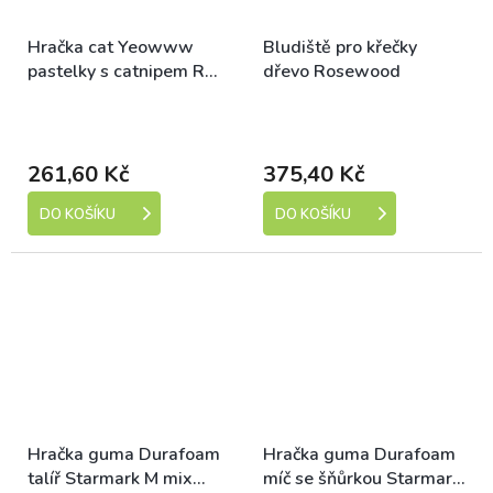
Hračka cat Yeowww
Bludiště pro křečky
pastelky s catnipem RW
dřevo Rosewood
3ks
Skladem (expedice 1-5
Skladem (expedice 1-5
dní)
dní)
261,60 Kč
375,40 Kč
DO KOŠÍKU
DO KOŠÍKU
Hračka guma Durafoam
Hračka guma Durafoam
talíř Starmark M mix
míč se šňůrkou Starmark