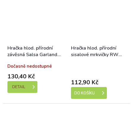
Hračka hlod. přírodní
Hračka hlod. přírodní
závěsná Salsa Garland
sisalové mrkvičky RW
RW 32 cm
6ks
Dočasně nedostupné
Skladem (expedice 1-5
dní)
130,40 Kč
112,90 Kč
DETAIL
DO KOŠÍKU