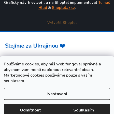
Grafický návrh vytvořil a na Shoptet implementoval
Tomáš
Hlad
&
Shoptetak.cz
.
Vytvořil Shoptet
Stojíme za Ukrajinou ❤️
Jak a čím pomoci »
Používáme cookies, aby náš web fungoval správně a
abychom vám mohli nabídnout relevantní obsah.
Marketingové cookies používáme pouze s vaším
souhlasem.
Nastavení
od 3. do 10. srpna máme FIREMNÍ DOVOLENOU. Vaše
objednávky i dotazy budeme opět vyřizovat od úterý 11. srpna.
Při nákupu během dovolené zadejte slevový kód LETO5 a
Odmítnout
Souhlasím
získejte slevu 5 %.