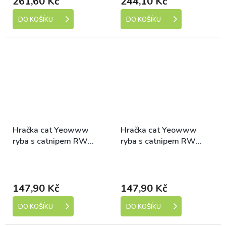
261,60 Kč
244,10 Kč
DO KOŠÍKU
DO KOŠÍKU
Hračka cat Yeowww
Hračka cat Yeowww
ryba s catnipem RW
ryba s catnipem RW
průhy 7,5cm
hvězdy 7,5cm
Skladem (expedice 1-5
Skladem (expedice 1-5
dní)
dní)
147,90 Kč
147,90 Kč
DO KOŠÍKU
DO KOŠÍKU