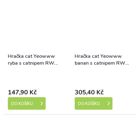
Hračka cat Yeowww
Hračka cat Yeowww
ryba s catnipem RW
banan s catnipem RW
tečky 7,5cm
17,5cm
Skladem (expedice 1-5
Skladem (expedice 1-5
dní)
dní)
147,90 Kč
305,40 Kč
DO KOŠÍKU
DO KOŠÍKU