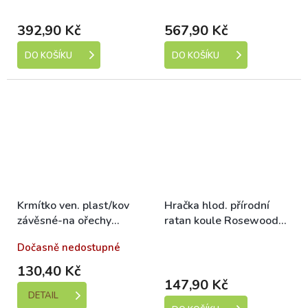
dní)
dní)
392,90 Kč
567,90 Kč
DO KOŠÍKU
DO KOŠÍKU
Krmítko ven. plast/kov
Hračka hlod. přírodní
závěsné-na ořechy
ratan koule Rosewood
Rosewood
15cm
Dočasně nedostupné
Skladem (expedice 1-5
dní)
130,40 Kč
147,90 Kč
DETAIL