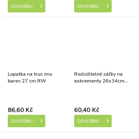
DO KOŠÍKU
DO KOŠÍKU
Lopatka na trus mix
Rozložitelné sáčky na
barev 27 cm RW
exkrementy 26x34cm
100ks RW
Skladem (expedice 1-5
Skladem (expedice 1-5
dní)
dní)
86,60 Kč
60,40 Kč
DO KOŠÍKU
DO KOŠÍKU