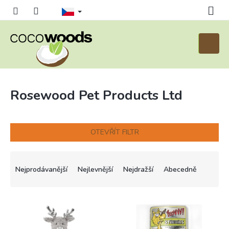
Přejít
na
obsah
Nákupn
košík
Rosewood Pet Products Ltd
OTEVŘÍT FILTR
Ř
a
Nejprodávanější
Nejlevnější
Nejdražší
Abecedně
z
e
n
V
í
ý
p
p