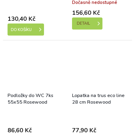
Skladem (expedice 1-5
Dočasně nedostupné
dní)
156,60 Kč
130,40 Kč
DETAIL
DO KOŠÍKU
Podložky do WC 7ks
Lopatka na trus eco line
55x55 Rosewood
28 cm Rosewood
Skladem (expedice 1-5
Skladem (expedice 1-5
dní)
dní)
86,60 Kč
77,90 Kč