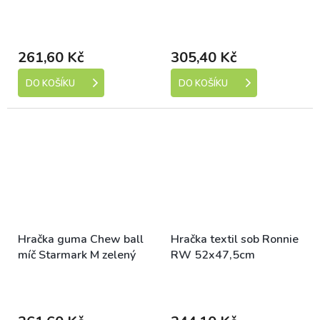
barev
L žlutý
Skladem (expedice 1-5
Skladem (expedice 1-5
dní)
dní)
261,60 Kč
305,40 Kč
DO KOŠÍKU
DO KOŠÍKU
Hračka guma Chew ball
Hračka textil sob Ronnie
míč Starmark M zelený
RW 52x47,5cm
Skladem (expedice 1-5
Skladem (expedice 1-5
dní)
dní)