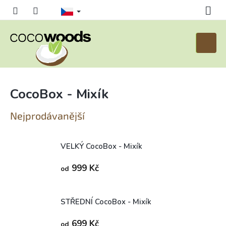
Přejít
na
obsah
Nákupn
košík
CocoBox - Mixík
Nejprodávanější
VELKÝ CocoBox - Mixík
Skladem (expedice 1-5 dní)
999 Kč
od
STŘEDNÍ CocoBox - Mixík
Skladem (expedice 1-5 dní)
699 Kč
od