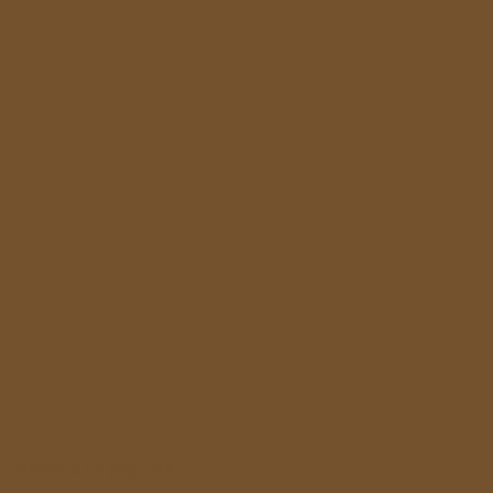
ý
p
i
s
u
Informace pro vás