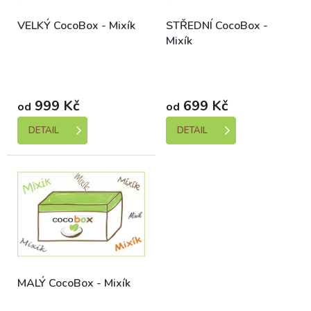
ů
o
VELKÝ CocoBox - Mixík
STŘEDNÍ CocoBox -
d
Mixík
u
k
Skladem (expedice 1-5
Skladem (expedice 1-5
t
dní)
dní)
ů
999 Kč
699 Kč
od
od
DETAIL
DETAIL
MALÝ CocoBox - Mixík