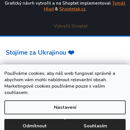
Grafický návrh vytvořil a na Shoptet implementoval
Tomáš
Hlad
&
Shoptetak.cz
.
Vytvořil Shoptet
Stojíme za Ukrajinou ❤️
Jak a čím pomoci »
Používáme cookies, aby náš web fungoval správně a
abychom vám mohli nabídnout relevantní obsah.
Marketingové cookies používáme pouze s vaším
souhlasem.
Nastavení
od 3. do 10. srpna máme FIREMNÍ DOVOLENOU. Vaše
objednávky i dotazy budeme opět vyřizovat od úterý 11. srpna.
Při nákupu během dovolené zadejte slevový kód LETO5 a
Odmítnout
Souhlasím