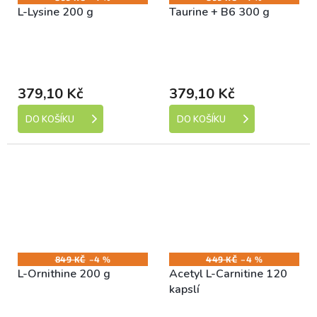
L-Lysine 200 g
Taurine + B6 300 g
Skladem (expedice 1-5
Skladem (expedice 1-5
dní)
dní)
379,10 Kč
379,10 Kč
DO KOŠÍKU
DO KOŠÍKU
849 KČ
–4 %
449 KČ
–4 %
L-Ornithine 200 g
Acetyl L-Carnitine 120
kapslí
Skladem (expedice 1-5
Skladem (expedice 1-5