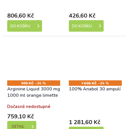
dní)
dní)
806,60 Kč
426,60 Kč
DO KOŠÍKU
DO KOŠÍKU
999 KČ
–24 %
1 690 KČ
–24 %
Arginine Liquid 3000 mg
100% Anabol 30 ampulí
1000 ml orange limette
Dočasně nedostupné
Skladem (expedice 1-5
dní)
759,10 Kč
1 281,60 Kč
DETAIL