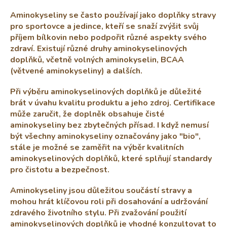
v
l
Aminokyseliny se často používají jako doplňky stravy
á
pro sportovce a jedince, kteří se snaží zvýšit svůj
d
příjem bílkovin nebo podpořit různé aspekty svého
a
zdraví. Existují různé druhy aminokyselinových
c
doplňků, včetně volných aminokyselin, BCAA
í
p
(větvené aminokyseliny) a dalších.
r
v
Při výběru aminokyselinových doplňků je důležité
k
brát v úvahu kvalitu produktu a jeho zdroj. Certifikace
y
může zaručit, že doplněk obsahuje čisté
v
aminokyseliny bez zbytečných přísad. I když nemusí
ý
být všechny aminokyseliny označovány jako "bio",
p
stále je možné se zaměřit na výběr kvalitních
i
s
aminokyselinových doplňků, které splňují standardy
u
pro čistotu a bezpečnost.
Aminokyseliny jsou důležitou součástí stravy a
mohou hrát klíčovou roli při dosahování a udržování
zdravého životního stylu. Při zvažování použití
aminokyselinových doplňků je vhodné konzultovat to