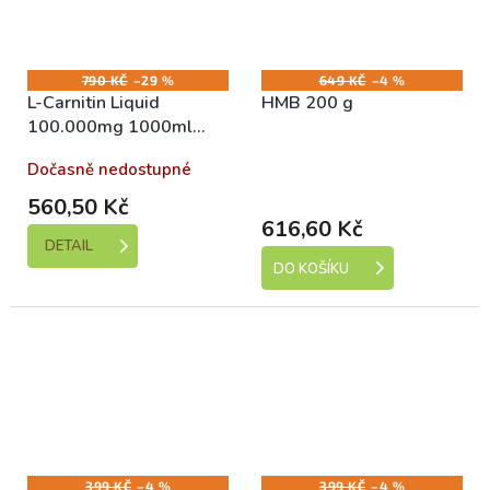
790 KČ
–29 %
649 KČ
–4 %
L-Carnitin Liquid
HMB 200 g
100.000mg 1000ml
opuncie
Dočasně nedostupné
Skladem (expedice 1-5
dní)
560,50 Kč
616,60 Kč
DETAIL
DO KOŠÍKU
399 KČ
–4 %
399 KČ
–4 %