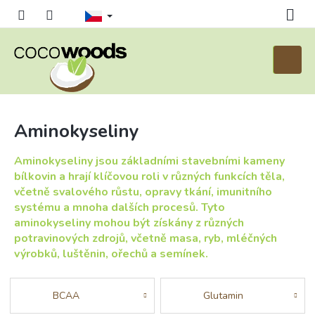
Přejít
na
obsah
Nákupn
košík
Aminokyseliny
Aminokyseliny jsou základními stavebními kameny
bílkovin a hrají klíčovou roli v různých funkcích těla,
včetně svalového růstu, opravy tkání, imunitního
systému a mnoha dalších procesů. Tyto
aminokyseliny mohou být získány z různých
potravinových zdrojů, včetně masa, ryb, mléčných
výrobků, luštěnin, ořechů a semínek.
BCAA
Glutamin