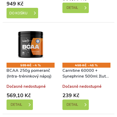
949 Kč
DETAIL
DO KOŠÍKU
599 KČ
–4 %
450 KČ
–46 %
BCAA 250g pomeranč
Carnitine 60000 +
(Intra-tréninkový nápoj)
Synephrine 500ml žlutá
malina
Dočasně nedostupné
Dočasně nedostupné
569,10 Kč
239 Kč
DETAIL
DETAIL