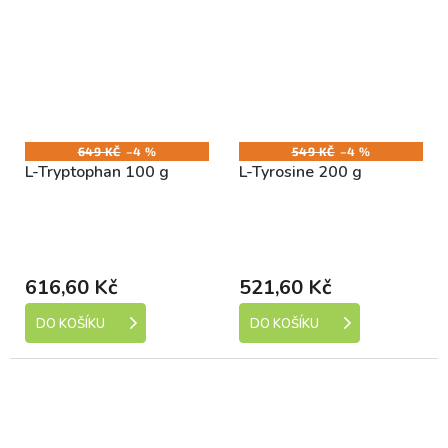
649 KČ
–4 %
549 KČ
–4 %
L-Tryptophan 100 g
L-Tyrosine 200 g
Skladem (expedice 1-5
Skladem (expedice 1-5
dní)
dní)
616,60 Kč
521,60 Kč
DO KOŠÍKU
DO KOŠÍKU