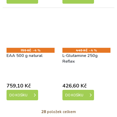
799 KČ
–4 %
449 KČ
–4 %
EAA 500 g natural
L-Glutamine 250g
Reflex
Skladem (expedice 1-5
Skladem (expedice 1-5
dní)
dní)
759,10 Kč
426,60 Kč
DO KOŠÍKU
DO KOŠÍKU
28
položek celkem
O