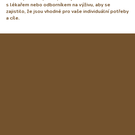
s lékařem nebo odborníkem na výživu, aby se
zajistilo, že jsou vhodné pro vaše individuální potřeby
a cíle.
Z
á
p
a
t
í