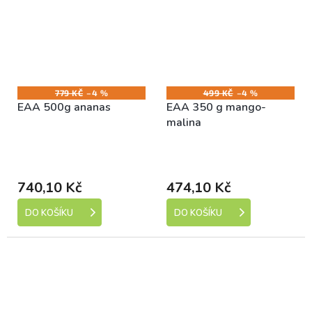
779 KČ
–4 %
499 KČ
–4 %
EAA 500g ananas
EAA 350 g mango-
malina
Skladem (expedice 1-5
Skladem (expedice 1-5
dní)
dní)
740,10 Kč
474,10 Kč
DO KOŠÍKU
DO KOŠÍKU