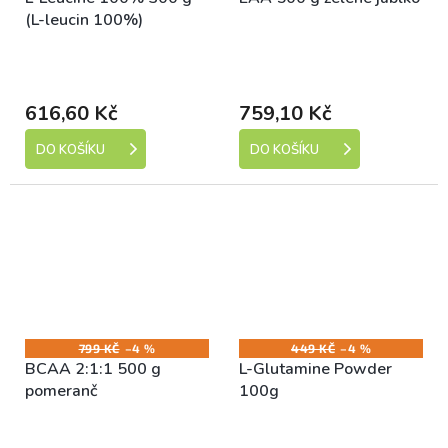
(L-leucin 100%)
Skladem (expedice 1-5
Skladem (expedice 1-5
dní)
dní)
616,60 Kč
759,10 Kč
DO KOŠÍKU
DO KOŠÍKU
799 KČ
–4 %
449 KČ
–4 %
BCAA 2:1:1 500 g
L-Glutamine Powder
pomeranč
100g
Skladem (expedice 1-5
Skladem (expedice 1-5