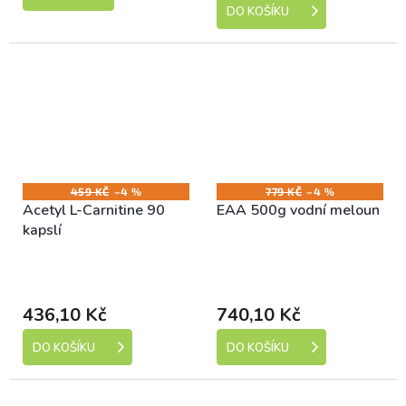
DO KOŠÍKU
459 KČ
–4 %
779 KČ
–4 %
Acetyl L-Carnitine 90
EAA 500g vodní meloun
kapslí
Skladem (expedice 1-5
Skladem (expedice 1-5
dní)
dní)
436,10 Kč
740,10 Kč
DO KOŠÍKU
DO KOŠÍKU