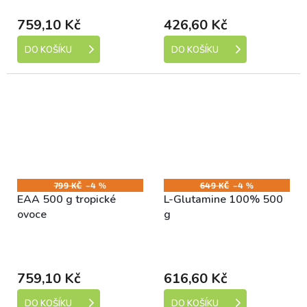
dní)
dní)
759,10 Kč
426,60 Kč
DO KOŠÍKU
DO KOŠÍKU
799 KČ
–4 %
649 KČ
–4 %
EAA 500 g tropické
L-Glutamine 100% 500
ovoce
g
Skladem (expedice 1-5
Skladem (expedice 1-5
dní)
dní)
759,10 Kč
616,60 Kč
DO KOŠÍKU
DO KOŠÍKU