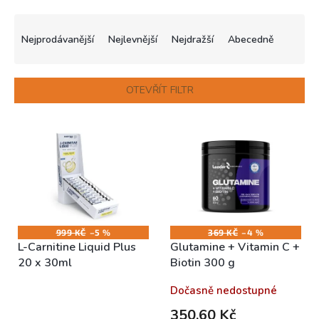
Ř
a
Nejprodávanější
Nejlevnější
Nejdražší
Abecedně
z
e
n
OTEVŘÍT FILTR
í
p
V
r
ý
o
p
d
i
u
s
k
p
t
r
ů
o
999 KČ
–5 %
369 KČ
–4 %
L-Carnitine Liquid Plus
Glutamine + Vitamin C +
d
20 x 30ml
Biotin 300 g
u
k
Skladem (expedice 1-5
Dočasně nedostupné
t
dní)
ů
350,60 Kč