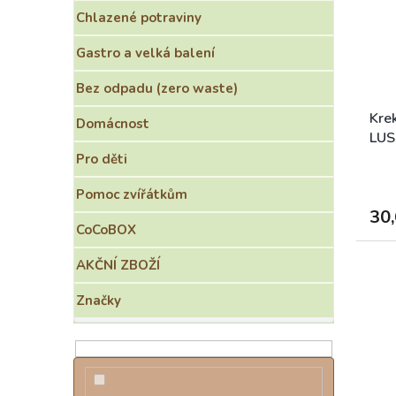
o
s
e
Chlazené potraviny
d
p
l
u
r
Gastro a velká balení
k
o
t
d
Bez odpadu (zero waste)
ů
u
k
Krek
Domácnost
t
LUS
ů
Pro děti
Pomoc zvířátkům
30,
CoCoBOX
AKČNÍ ZBOŽÍ
Značky