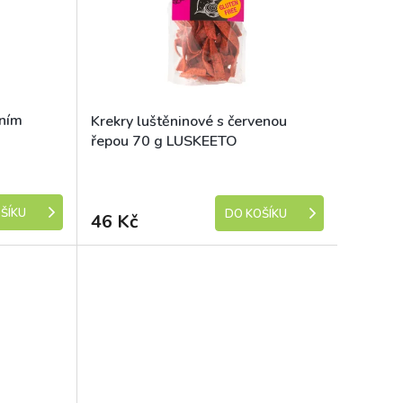
vním
Krekry luštěninové s červenou
řepou 70 g LUSKEETO
e 1-5 dní)
Skladem (expedice 1-5 dní)
ŠÍKU
DO KOŠÍKU
46 Kč