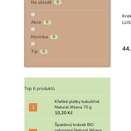
Na skladě
0
Krek
LUS
Akce
0
Novinka
0
44,
Tip
0
Top 6 produktů
Křehké plátky kukuřičné
Natural Jihlava 75 g
10,20 Kč
Špaldový kvásek BIO
celozrnný Natural Jihlava