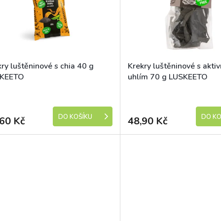
ry luštěninové s chia 40 g
Krekry luštěninové s akti
KEETO
uhlím 70 g LUSKEETO
Skladem (expedice 1-5 dní)
Skladem (expedic
DO KOŠÍKU
DO KO
60 Kč
48,90 Kč