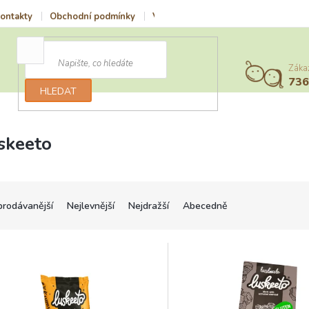
ontakty
Obchodní podmínky
Vrácení zboží a reklamace
Podmí
Záka
73
HLEDAT
skeeto
prodávanější
Nejlevnější
Nejdražší
Abecedně