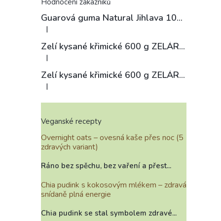
Hodnocení zákazníků
Guarová guma Natural Jihlava 100 g
|
Hodnocení produktu je 4 z 5 hvězdiček.
Zelí kysané křimické 600 g ZELÁRNA LOBKOWICZ
|
Hodnocení produktu je 3 z 5 hvězdiček.
Zelí kysané křimické 600 g ZELÁRNA LOBKOWICZ
|
Hodnocení produktu je 4 z 5 hvězdiček.
Veganské recepty
Overnight oats – ovesná kaše přes noc (5
zdravých variant)
Ráno bez spěchu, bez vaření a přest...
Chia pudink s kokosovým mlékem – zdravá
snídaně plná energie
Chia pudink se stal symbolem zdravé...