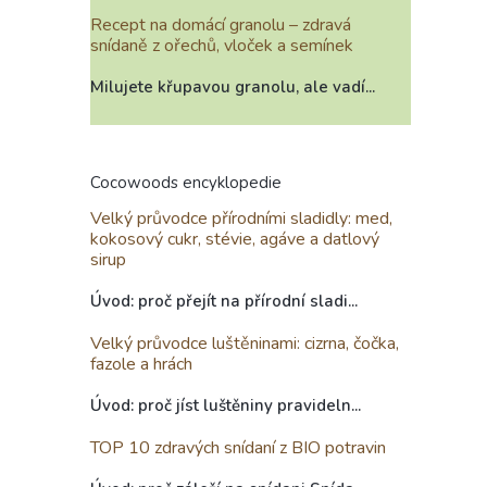
Recept na domácí granolu – zdravá
snídaně z ořechů, vloček a semínek
Milujete křupavou granolu, ale vadí...
Cocowoods encyklopedie
Velký průvodce přírodními sladidly: med,
kokosový cukr, stévie, agáve a datlový
sirup
Úvod: proč přejít na přírodní sladi...
Velký průvodce luštěninami: cizrna, čočka,
fazole a hrách
Úvod: proč jíst luštěniny pravideln...
TOP 10 zdravých snídaní z BIO potravin