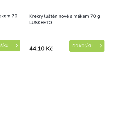
nekem 70
Krekry luštěninové s mákem 70 g
LUSKEETO
e 1-5 dní)
Skladem (expedice 1-5 dní)
ŠÍKU
DO KOŠÍKU
44,10 Kč