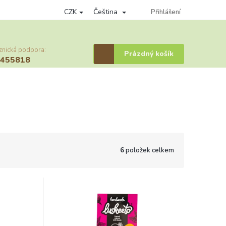
CZK
Čeština
nky ochrany osobních údajů
Věrnostní program
Přihlášení
Provizní systém
znická podpora:
Nákupní
Prázdný košík
6455818
košík
6
položek celkem