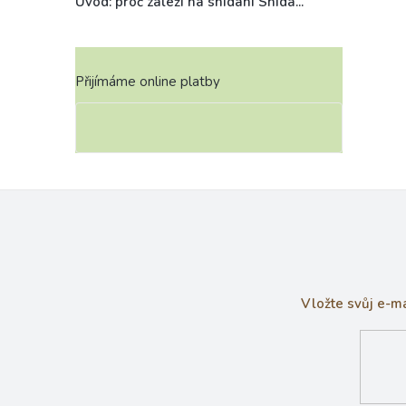
Úvod: proč záleží na snídani Snída...
Přijímáme online platby
Vložte svůj e-m