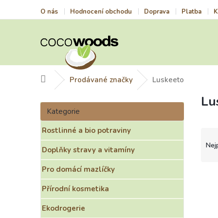
Přejít
O nás
Hodnocení obchodu
Doprava
Platba
K
na
obsah
Domů
Prodávané značky
Luskeeto
Lu
P
Přeskočit
o
Kategorie
kategorie
s
Rostlinné a bio potraviny
t
Ř
r
a
Nej
Doplňky stravy a vitamíny
a
z
n
e
Pro domácí mazlíčky
n
n
V
í
í
ý
Přírodní kosmetika
p
p
p
a
r
i
Ekodrogerie
n