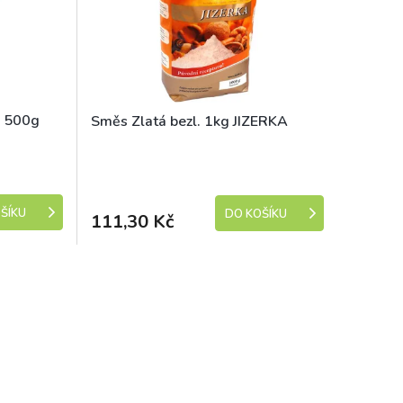
. 500g
Směs Zlatá bezl. 1kg JIZERKA
e 1-5 dní)
Skladem (expedice 1-5 dní)
ŠÍKU
DO KOŠÍKU
111,30 Kč