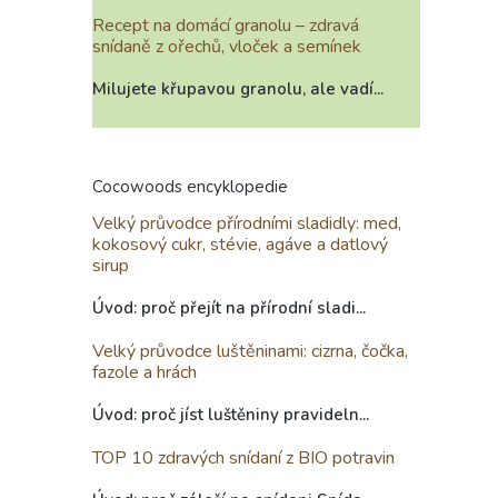
Recept na domácí granolu – zdravá
snídaně z ořechů, vloček a semínek
Milujete křupavou granolu, ale vadí...
Cocowoods encyklopedie
Velký průvodce přírodními sladidly: med,
kokosový cukr, stévie, agáve a datlový
sirup
Úvod: proč přejít na přírodní sladi...
Velký průvodce luštěninami: cizrna, čočka,
fazole a hrách
Úvod: proč jíst luštěniny pravideln...
TOP 10 zdravých snídaní z BIO potravin