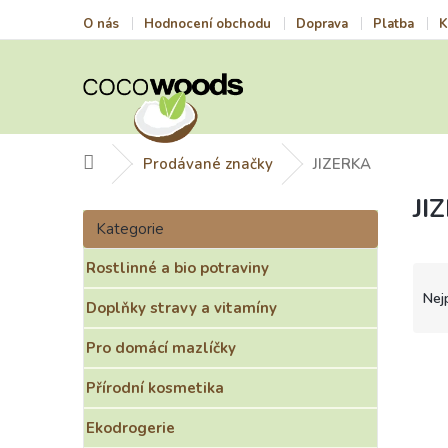
Přejít
O nás
Hodnocení obchodu
Doprava
Platba
K
na
obsah
Domů
Prodávané značky
JIZERKA
JI
P
Přeskočit
o
Kategorie
kategorie
s
Rostlinné a bio potraviny
t
Ř
r
a
Nej
Doplňky stravy a vitamíny
a
z
n
e
Pro domácí mazlíčky
n
n
V
í
í
ý
Přírodní kosmetika
p
p
p
a
r
i
Ekodrogerie
n