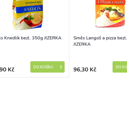
s Knedlík bezl. 350g JIZERKA
Směs Langoš a pizza bezl
JIZERKA
Skladem (expedice 1-5 dní)
Skladem (expedic
DO KOŠÍKU
DO KO
90 Kč
96,30 Kč