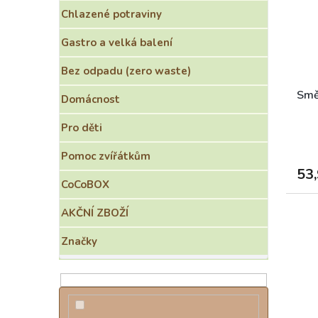
o
s
e
Chlazené potraviny
d
p
l
u
r
Gastro a velká balení
k
o
t
d
Bez odpadu (zero waste)
ů
u
k
Smě
Domácnost
t
ů
Pro děti
Pomoc zvířátkům
53,
CoCoBOX
AKČNÍ ZBOŽÍ
Značky