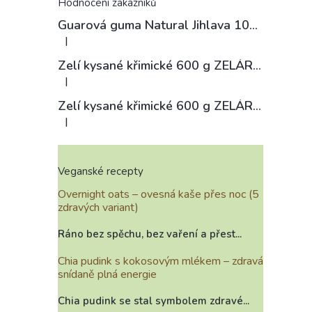
Hodnocení zákazníků
Guarová guma Natural Jihlava 100 g
|
Hodnocení produktu je 4 z 5 hvězdiček.
Zelí kysané křimické 600 g ZELÁRNA LOBKOWICZ
|
Hodnocení produktu je 3 z 5 hvězdiček.
Zelí kysané křimické 600 g ZELÁRNA LOBKOWICZ
|
Hodnocení produktu je 4 z 5 hvězdiček.
Veganské recepty
Overnight oats – ovesná kaše přes noc (5
zdravých variant)
Ráno bez spěchu, bez vaření a přest...
Chia pudink s kokosovým mlékem – zdravá
snídaně plná energie
Chia pudink se stal symbolem zdravé...