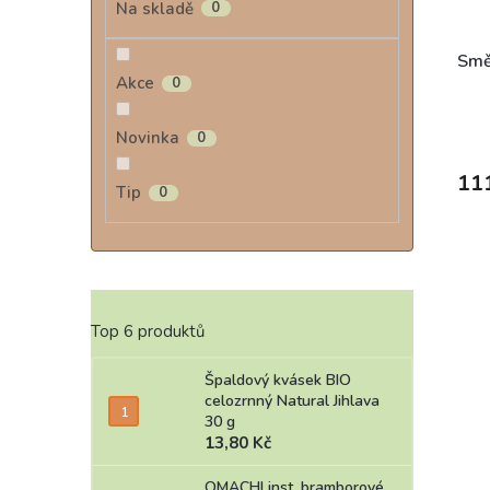
Na skladě
0
Smě
Akce
0
Novinka
0
11
Tip
0
Top 6 produktů
Špaldový kvásek BIO
celozrnný Natural Jihlava
30 g
13,80 Kč
OMACHI inst. bramborové