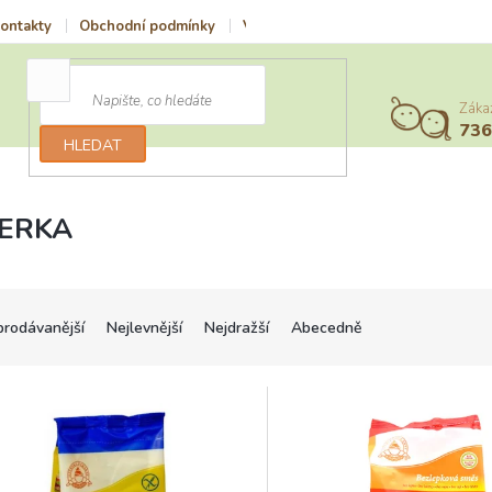
ontakty
Obchodní podmínky
Vrácení zboží a reklamace
Podmí
Záka
73
HLEDAT
ZERKA
prodávanější
Nejlevnější
Nejdražší
Abecedně