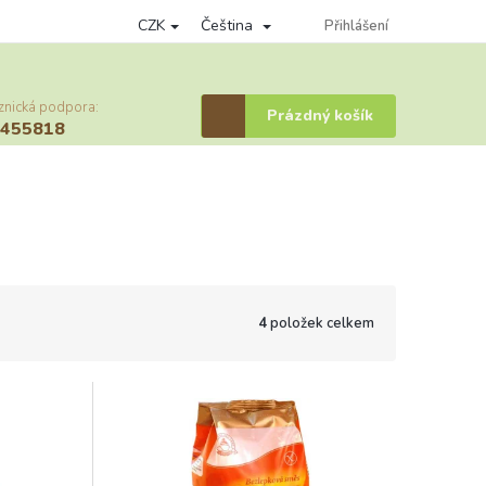
CZK
Čeština
nky ochrany osobních údajů
Věrnostní program
Přihlášení
Provizní systém
znická podpora:
Nákupní
Prázdný košík
6455818
košík
4
položek celkem