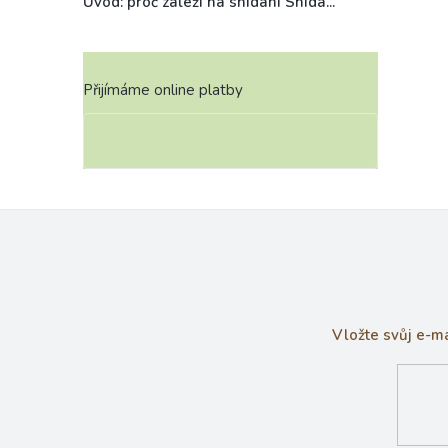
Úvod: proč záleží na snídani Snída...
Přijímáme online platby
Vložte svůj e-m