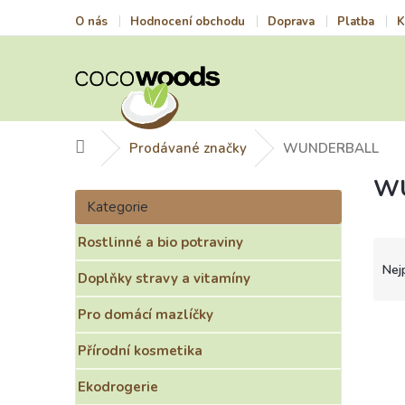
Přejít
O nás
Hodnocení obchodu
Doprava
Platba
K
na
obsah
Domů
Prodávané značky
WUNDERBALL
W
P
Přeskočit
o
Kategorie
kategorie
s
Rostlinné a bio potraviny
t
Ř
r
a
Nej
Doplňky stravy a vitamíny
a
z
n
e
Pro domácí mazlíčky
n
n
V
í
í
ý
Přírodní kosmetika
p
p
p
a
r
i
Ekodrogerie
n