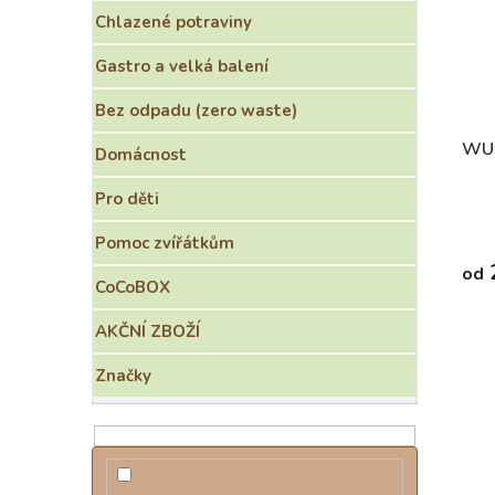
o
s
e
Chlazené potraviny
d
p
l
u
r
Gastro a velká balení
k
o
t
d
Bez odpadu (zero waste)
ů
u
k
WU
Domácnost
t
ů
Pro děti
Pomoc zvířátkům
od
CoCoBOX
AKČNÍ ZBOŽÍ
Značky