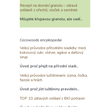
Recept na domácí granolu – zdravá
snídaně z ořechů, vloček a semínek
Milujete křupavou granolu, ale vadí...
Cocowoods encyklopedie
Velký průvodce přírodními sladidly: med,
kokosový cukr, stévie, agáve a datlový
sirup
Úvod: proč přejít na přírodní sladi...
Velký průvodce luštěninami: cizrna, čočka,
fazole a hrách
Úvod: proč jíst luštěniny pravideln...
TOP 10 zdravých snídaní z BIO potravin