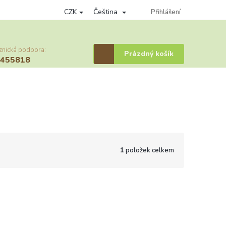
CZK
Čeština
nky ochrany osobních údajů
Věrnostní program
Přihlášení
Provizní systém
znická podpora:
Nákupní
Prázdný košík
6455818
košík
1
položek celkem