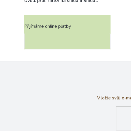
Úvod: proč záleží na snídani Snída...
Přijímáme online platby
Vložte svůj e-m