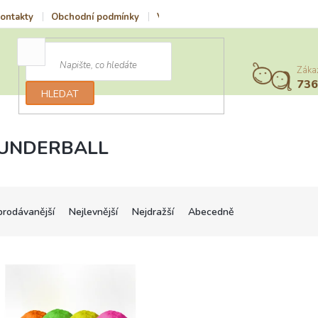
ontakty
Obchodní podmínky
Vrácení zboží a reklamace
Podmí
Záka
73
HLEDAT
UNDERBALL
prodávanější
Nejlevnější
Nejdražší
Abecedně