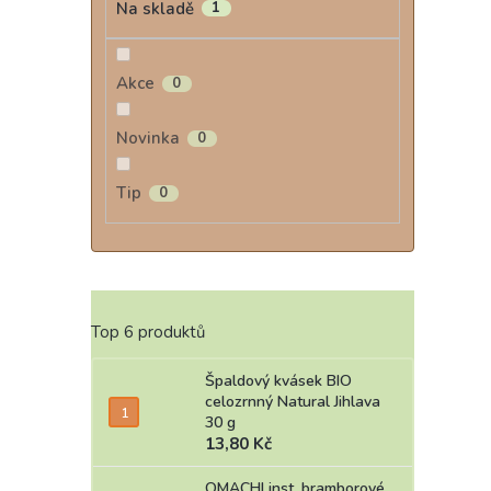
Na skladě
1
Akce
0
Novinka
0
Tip
0
Top 6 produktů
Špaldový kvásek BIO
celozrnný Natural Jihlava
30 g
13,80 Kč
OMACHI inst. bramborové