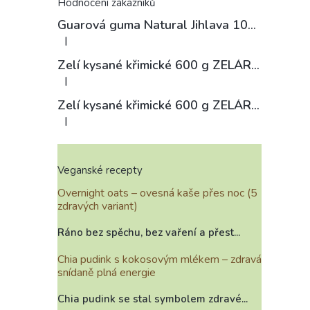
Hodnocení zákazníků
Guarová guma Natural Jihlava 100 g
|
Hodnocení produktu je 4 z 5 hvězdiček.
Zelí kysané křimické 600 g ZELÁRNA LOBKOWICZ
|
Hodnocení produktu je 3 z 5 hvězdiček.
Zelí kysané křimické 600 g ZELÁRNA LOBKOWICZ
|
Hodnocení produktu je 4 z 5 hvězdiček.
Veganské recepty
Overnight oats – ovesná kaše přes noc (5
zdravých variant)
Ráno bez spěchu, bez vaření a přest...
Chia pudink s kokosovým mlékem – zdravá
snídaně plná energie
Chia pudink se stal symbolem zdravé...