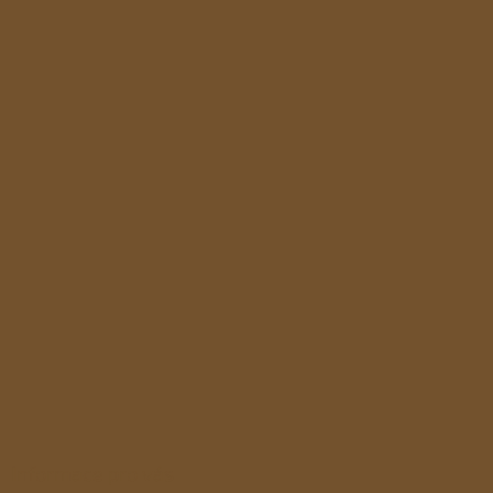
ý
p
i
s
u
Informace pro vás