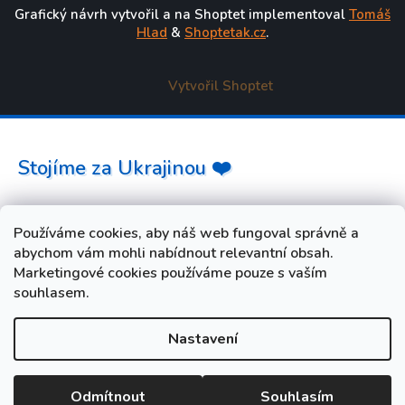
Grafický návrh vytvořil a na Shoptet implementoval
Tomáš
Hlad
&
Shoptetak.cz
.
Vytvořil Shoptet
Stojíme za Ukrajinou ❤️
Jak a čím pomoci »
Používáme cookies, aby náš web fungoval správně a
abychom vám mohli nabídnout relevantní obsah.
Marketingové cookies používáme pouze s vaším
souhlasem.
Nastavení
od 3. do 10. srpna máme FIREMNÍ DOVOLENOU. Vaše
objednávky i dotazy budeme opět vyřizovat od úterý 11. srpna.
Při nákupu během dovolené zadejte slevový kód LETO5 a
Odmítnout
Souhlasím