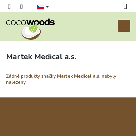
Přejít
na
obsah
Nákupn
košík
Martek Medical a.s.
Žádné produkty značky
Martek Medical a.s.
nebyly
nalezeny...
Z
á
p
a
t
í