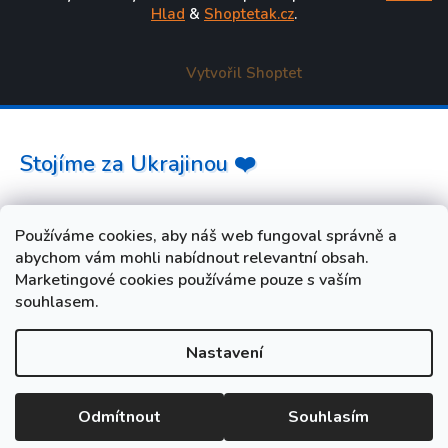
Hlad
&
Shoptetak.cz
.
Vytvořil Shoptet
Stojíme za Ukrajinou ❤️
Jak a čím pomoci »
Používáme cookies, aby náš web fungoval správně a
abychom vám mohli nabídnout relevantní obsah.
Marketingové cookies používáme pouze s vaším
souhlasem.
Nastavení
od 3. do 10. srpna máme FIREMNÍ DOVOLENOU. Vaše
objednávky i dotazy budeme opět vyřizovat od úterý 11. srpna.
Při nákupu během dovolené zadejte slevový kód LETO5 a
Odmítnout
Souhlasím
získejte slevu 5 %.