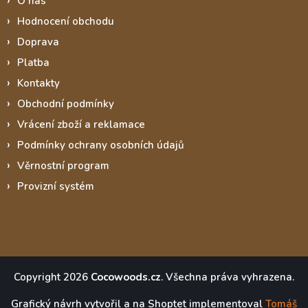
O nás
Hodnocení obchodu
Doprava
Platba
Kontakty
Obchodní podmínky
Vrácení zboží a reklamace
Podmínky ochrany osobních údajů
Věrnostní program
Provizní systém
Copyright 2026
Cocowoods.cz
. Všechna práva vyhrazena.
Grafický návrh vytvořil a na Shoptet implementoval
Tomáš