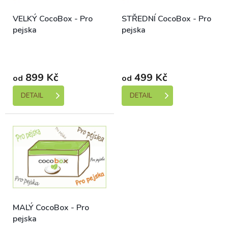
ů
o
VELKÝ CocoBox - Pro
STŘEDNÍ CocoBox - Pro
d
pejska
pejska
u
k
Skladem (expedice 1-5
Skladem (expedice 1-5
t
dní)
dní)
ů
899 Kč
499 Kč
od
od
DETAIL
DETAIL
MALÝ CocoBox - Pro
pejska