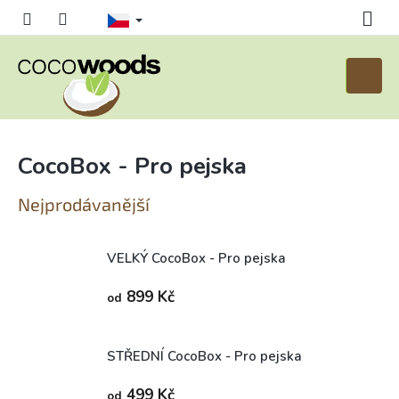
Přejít
na
obsah
Nákupn
košík
CocoBox - Pro pejska
Nejprodávanější
VELKÝ CocoBox - Pro pejska
Skladem (expedice 1-5 dní)
899 Kč
od
STŘEDNÍ CocoBox - Pro pejska
Skladem (expedice 1-5 dní)
499 Kč
od