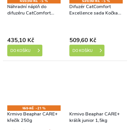
459,90 KČ
–5 %
539,90 KČ
–5 %
Náhradní náplň do
Difuzér CatComfort
difuzéru CatComfort
Excellence sada Kočka
Excellence 48ml
48ml
Skladem (expedice 1-5
Skladem (expedice 1-5
dní)
dní)
435,10 Kč
509,60 Kč
DO KOŠÍKU
DO KOŠÍKU
169 KČ
–21 %
Krmivo Beaphar CARE+
Krmivo Beaphar CARE+
křečík 250g
králík junior 1,5kg