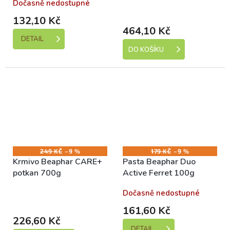
Dočasně nedostupné
Skladem (expedice 1-5
dní)
132,10 Kč
464,10 Kč
DETAIL
DO KOŠÍKU
249 KČ
–9 %
179 KČ
–9 %
Krmivo Beaphar CARE+
Pasta Beaphar Duo
potkan 700g
Active Ferret 100g
Skladem (expedice 1-5
Dočasně nedostupné
dní)
161,60 Kč
226,60 Kč
DETAIL