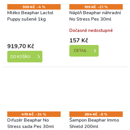
959 KČ
–4 %
199 KČ
–21 %
Mléko Beaphar Lactol
Náplň Beaphar náhradní
Puppy sušené 1kg
No Stress Pes 30ml
Skladem (expedice 1-5
Dočasně nedostupné
dní)
157 Kč
919,70 Kč
DETAIL
DO KOŠÍKU
479 KČ
–24 %
204 KČ
–8 %
Difuzér Beaphar No
Šampon Beaphar Immo
Stress sada Pes 30ml
Shield 200ml