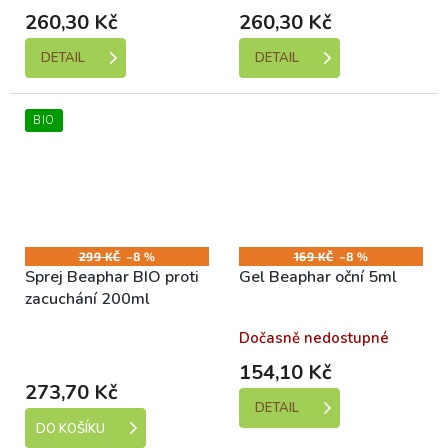
260,30 Kč
260,30 Kč
DETAIL
DETAIL
BIO
299 KČ
–8 %
169 KČ
–8 %
Sprej Beaphar BIO proti
Gel Beaphar oční 5ml
zacuchání 200ml
Skladem (expedice 1-5
Dočasně nedostupné
dní)
154,10 Kč
273,70 Kč
DETAIL
DO KOŠÍKU