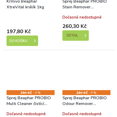
Krmivo Beaphar
Sprej Beaphar PROBIO
XtraVital králík 1kg
Stain Remover
odstraňovač skvrn
Skladem (expedice 1-5
Dočasně nedostupné
500ml
dní)
260,30 Kč
197,80 Kč
DETAIL
DO KOŠÍKU
264 KČ
–1 %
264 KČ
–1 %
Sprej Beaphar PROBIO
Sprej Beaphar PROBIO
Multi Cleaner čistící
Odour Remover
500ml
odstraňovač zápachu
Dočasně nedostupné
Dočasně nedostupné
500ml