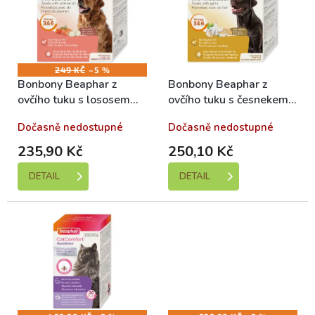
r
i
o
s
d
p
u
r
k
o
249 KČ
–5 %
Bonbony Beaphar z
Bonbony Beaphar z
t
d
ovčího tuku s lososem
ovčího tuku s česnekem
ů
u
245g
245g
k
Dočasně nedostupné
Dočasně nedostupné
t
ů
235,90 Kč
250,10 Kč
DETAIL
DETAIL