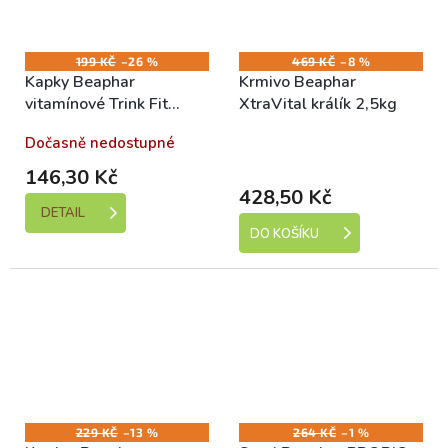
199 KČ
–26 %
469 KČ
–8 %
Kapky Beaphar
Krmivo Beaphar
vitamínové Trink Fit
XtraVital králík 2,5kg
50ml
Dočasně nedostupné
Skladem (expedice 1-5
dní)
146,30 Kč
428,50 Kč
DETAIL
DO KOŠÍKU
229 KČ
–13 %
264 KČ
–1 %