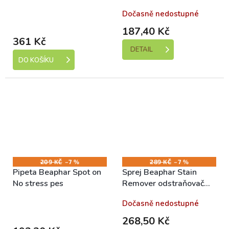
Skladem (expedice 1-5
Dočasně nedostupné
dní)
187,40 Kč
361 Kč
DETAIL
DO KOŠÍKU
209 KČ
–7 %
289 KČ
–7 %
Pipeta Beaphar Spot on
Sprej Beaphar Stain
No stress pes
Remover odstraňovač
skvrn 500ml
Skladem (expedice 1-5
Dočasně nedostupné
dní)
268,50 Kč