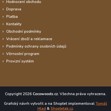
Hodnocení obchodu
Doprava
Platba
Kontakty
Obchodní podmínky
Vrácení zboží a reklamace
Podmínky ochrany osobních údajů
Věrnostní program
Provizní systém
Copyright 2026
Cocowoods.cz
. Všechna práva vyhrazena.
Grafický návrh vytvořil a na Shoptet implementoval
Tomáš
Hlad
&
Shoptetak.cz
.