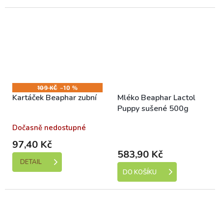
109 KČ
–10 %
Kartáček Beaphar zubní
Mléko Beaphar Lactol
Puppy sušené 500g
Dočasně nedostupné
Skladem (expedice 1-5
dní)
97,40 Kč
583,90 Kč
DETAIL
DO KOŠÍKU