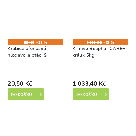
29 KČ
–29 %
1 199 KČ
–13 %
Krabice přenosná
Krmivo Beaphar CARE+
hlodavci a ptáci S
králík 5kg
Skladem (expedice 1-5
Skladem (expedice 1-5
dní)
dní)
20,50 Kč
1 033,40 Kč
DO KOŠÍKU
DO KOŠÍKU