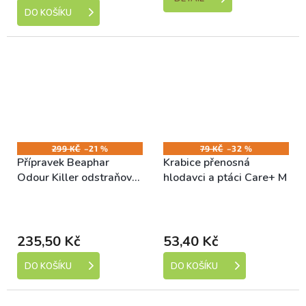
DO KOŠÍKU
299 KČ
–21 %
79 KČ
–32 %
Přípravek Beaphar
Krabice přenosná
Odour Killer odstraňovač
hlodavci a ptáci Care+ M
zápachu 600g
Skladem (expedice 1-5
Skladem (expedice 1-5
dní)
dní)
235,50 Kč
53,40 Kč
DO KOŠÍKU
DO KOŠÍKU