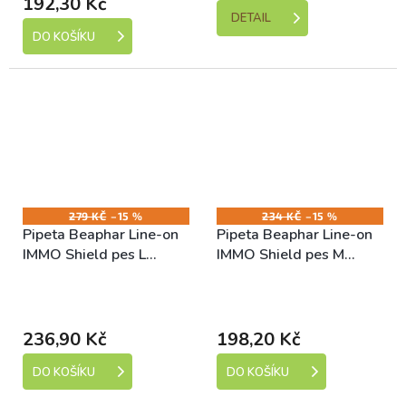
192,30 Kč
DETAIL
DO KOŠÍKU
279 KČ
–15 %
234 KČ
–15 %
Pipeta Beaphar Line-on
Pipeta Beaphar Line-on
IMMO Shield pes L
IMMO Shield pes M
3x4,5ml
3x3ml
Skladem (expedice 1-5
Skladem (expedice 1-5
dní)
dní)
236,90 Kč
198,20 Kč
DO KOŠÍKU
DO KOŠÍKU