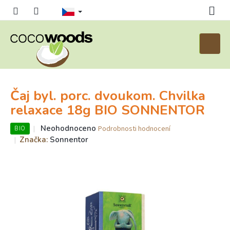
Přejít
na
obsah
Nákupn
košík
Čaj byl. porc. dvoukom. Chvilka
relaxace 18g BIO SONNENTOR
Průměrné
Neohodnoceno
Podrobnosti hodnocení
BIO
hodnocení
Značka:
Sonnentor
produktu
je
0,0
z
5
hvězdiček.