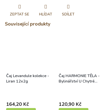
ZEPTAT SE
HLÍDAT
SDÍLET
Související produkty
Čaj Levandule kolekce -
Čaj HARMONIE TĚLA -
Liran 12x2g
Bylinářství U Chytré
Horákyně 15x3g
Skladem (expedice 1-5
Skladem (expedice 1-5
dní)
dní)
164,20 Kč
120,90 Kč