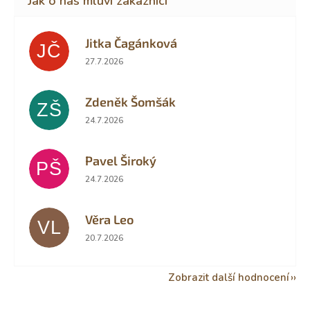
Jitka Čagánková
JČ
Hodnocení obchodu je 5 z 5 hvězdiček.
27.7.2026
Zdeněk Šomšák
ZŠ
Hodnocení obchodu je 5 z 5 hvězdiček.
24.7.2026
Pavel Široký
PŠ
Hodnocení obchodu je 5 z 5 hvězdiček.
24.7.2026
Věra Leo
VL
Hodnocení obchodu je 5 z 5 hvězdiček.
20.7.2026
Zobrazit další hodnocení