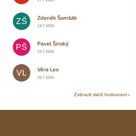
Zdeněk Šomšák
ZŠ
Hodnocení obchodu je 5 z 5 hvězdiček.
24.7.2026
Pavel Široký
PŠ
Hodnocení obchodu je 5 z 5 hvězdiček.
24.7.2026
Věra Leo
VL
Hodnocení obchodu je 5 z 5 hvězdiček.
20.7.2026
Zobrazit další hodnocení
Z
á
p
a