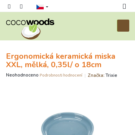
Přejít
na
obsah
Nákupn
košík
Ergonomická keramická miska
XXL, mělká, 0,35l/ o 18cm
Průměrné
Neohodnoceno
Značka:
Trixie
Podrobnosti hodnocení
hodnocení
produktu
je
0,0
z
5
hvězdiček.