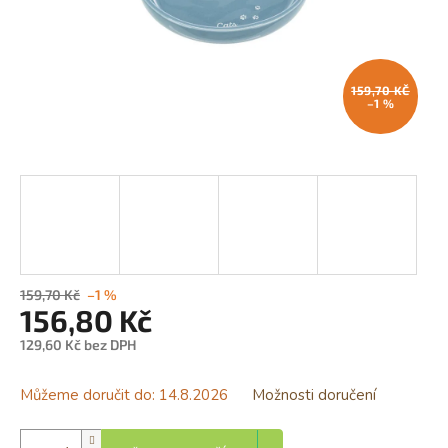
159,70 KČ
–1 %
159,70 Kč
–1 %
156,80 Kč
129,60 Kč bez DPH
Měrná
cena:
Můžeme doručit do:
14.8.2026
Možnosti doručení