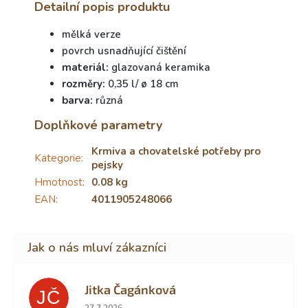
Detailní popis produktu
mělká verze
povrch usnadňující čištění
materiál:
glazovaná keramika
rozměry:
0,35 l/ ø 18 cm
barva:
různá
Doplňkové parametry
Krmiva a chovatelské potřeby pro
Kategorie
:
pejsky
Hmotnost
:
0.08 kg
EAN
:
4011905248066
Jitka Čagánková
JČ
Hodnocení obchodu je 5 z 5 hvězdiček.
27.7.2026