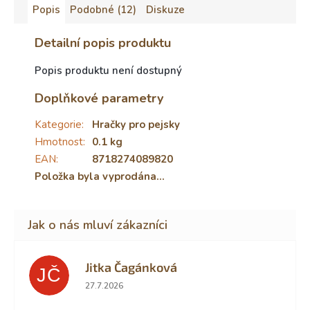
Popis
Podobné (12)
Diskuze
Detailní popis produktu
Popis produktu není dostupný
Doplňkové parametry
Kategorie
:
Hračky pro pejsky
Hmotnost
:
0.1 kg
EAN
:
8718274089820
Položka byla vyprodána…
Jitka Čagánková
JČ
Hodnocení obchodu je 5 z 5 hvězdiček.
27.7.2026