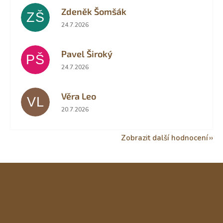
Zdeněk Šomšák
ZŠ
Hodnocení obchodu je 5 z 5 hvězdiček.
24.7.2026
Pavel Široký
PŠ
Hodnocení obchodu je 5 z 5 hvězdiček.
24.7.2026
Věra Leo
VL
Hodnocení obchodu je 5 z 5 hvězdiček.
20.7.2026
Zobrazit další hodnocení
Z
á
p
a
t
í