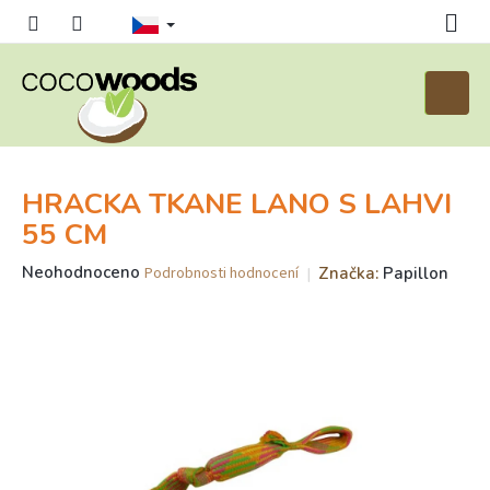
Přejít
na
obsah
Nákupn
košík
HRACKA TKANE LANO S LAHVI
55 CM
Průměrné
Neohodnoceno
Značka:
Papillon
Podrobnosti hodnocení
hodnocení
produktu
je
0,0
z
5
hvězdiček.