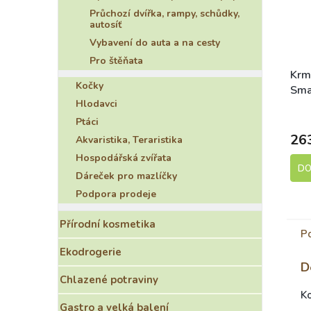
Průchozí dvířka, rampy, schůdky,
autosíť
Vybavení do auta a na cesty
Pro štěňata
Krm
Kočky
Sma
Hlodavci
3kg
S
Ptáci
26
Akvaristika, Teraristika
Hospodářská zvířata
DO
Dáreček pro mazlíčky
Podpora prodeje
Přírodní kosmetika
P
Ekodrogerie
D
Chlazené potraviny
K
Gastro a velká balení