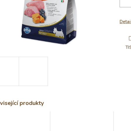
Detai
TI
visející produkty