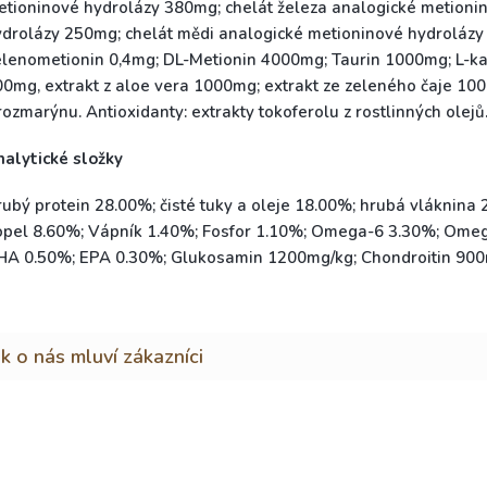
etioninové hydrolázy 380mg; chelát železa analogické metioni
ydrolázy 250mg; chelát mědi analogické metioninové hydrolázy
lenometionin 0,4mg; DL-Metionin 4000mg; Taurin 1000mg; L-ka
0mg, extrakt z aloe vera 1000mg; extrakt ze zeleného čaje 100
rozmarýnu. Antioxidanty: extrakty tokoferolu z rostlinných olejů
nalytické složky
ubý protein 28.00%; čisté tuky a oleje 18.00%; hrubá vláknina 
opel 8.60%; Vápník 1.40%; Fosfor 1.10%; Omega-6 3.30%; Ome
HA 0.50%; EPA 0.30%; Glukosamin 1200mg/kg; Chondroitin 900