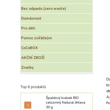
Bez odpadu (zero waste)
Domácnost
Pro děti
Pomoc zvířátkům
CoCoBOX
AKČNÍ ZBOŽÍ
Značky
D
tr
Top 6 produktů
c
A,
Špaldový kvásek BIO
celozrnný Natural Jihlava
fo
30 g