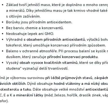
Základ tvoří jehněčí maso, které je doplněno o mnoho cenn
a minerálů. Díky jehněčímu masu je tak krmivo vhodné také
s citlivým zažíváním.
Borůvky jsou přírodním antioxidantem.
Bez barviv, chemie a konzervantů.
Neobsahuje lepek ani GMO.
Výhradně
s obsahem přírodních antioxidantů
, výtažků boh
tokoferol, který umožňuje konzervaci přírodním způsobem.
Baleno v ochranné atmosféře. Při procesu balení se kyslík
dusíkem, který zaručuje
přírodní konzervaci produktu
.
Vysoký
obsah vysoce kvalitních vitamínů
, které se díky př
studena" vyznačují delší trvanlivostí.
ýně je výbornou surovinou
při léčbě průjmových stavů, zácpách
ávicích obtížích
. Dýně obsahuje
hodně vlákniny a má nízký obsa
holesterolu a tuku
. Dále obsahuje velké množství
antioxidantů
C, E a K a
minerální látky
(měď, železo, hořčík, draslík zinek, vá
sfor).