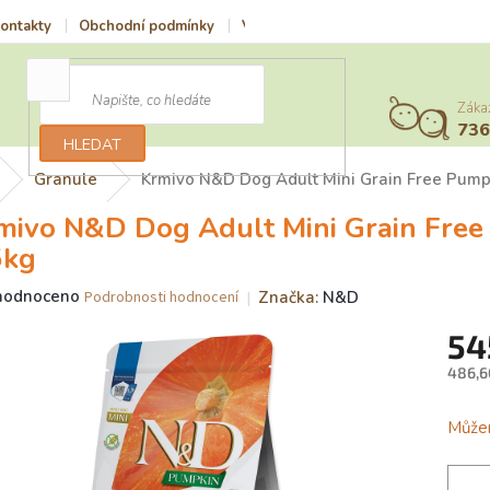
ontakty
Obchodní podmínky
Vrácení zboží a reklamace
Podmí
Záka
73
HLEDAT
Granule
Krmivo N&D Dog Adult Mini Grain Free Pump
mivo N&D Dog Adult Mini Grain Fre
5kg
ěrné
hodnoceno
Značka:
N&D
Podrobnosti hodnocení
ocení
54
uktu
486,6
Měrn
cena:
Můžem
iček.