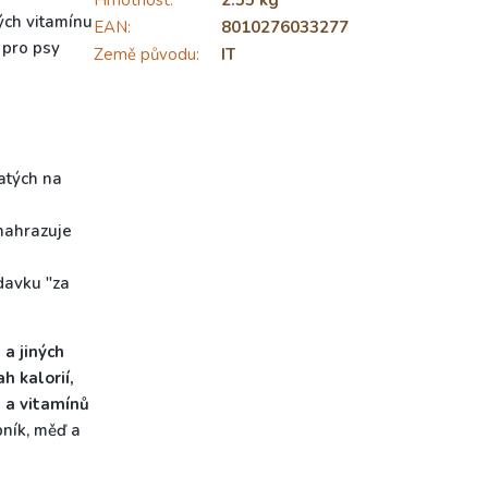
Hmotnost
:
2.55 kg
ých vitamínu
EAN
:
8010276033277
 pro psy
Země původu
:
IT
atých na
 nahrazuje
ídavku "za
 a jiných
h kalorií,
 a vitamínů
pník, měď a