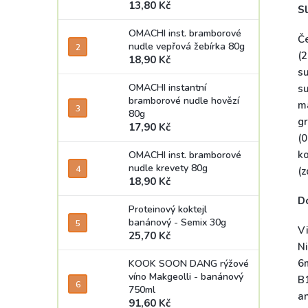
13,80 Kč
S
OMACHI inst. bramborové
Če
nudle vepřová žebírka 80g
(2
18,90 Kč
su
OMACHI instantní
su
bramborové nudle hovězí
ma
80g
gr
17,90 Kč
(0
ko
OMACHI inst. bramborové
nudle krevety 80g
(z
18,90 Kč
Do
Proteinový koktejl
banánový - Semix 30g
V
25,70 Kč
N
6m
KOOK SOON DANG rýžové
víno Makgeolli - banánový
B1
750ml
a
91,60 Kč