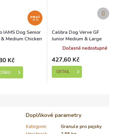
Další
produkt
899 KČ
–4 %
o IAMS Dog Senior
Calibra Dog Verve GF
 & Medium Chicken
Junior Medium & Large
Chicken & Duck 2 kg
ladem (expedice 1-5
Dočasně nedostupné
dní)
427,60 Kč
80 Kč
DETAIL
OŠÍKU
Doplňkové parametry
Kategorie
:
Granule pro pejsky