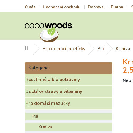
Přejít
O nás
Hodnocení obchodu
Doprava
Platba
K
na
obsah
Domů
Pro domácí mazlíčky
Psi
Krmiva
Kr
P
Přeskočit
o
Kategorie
2,
kategorie
s
Rostlinné a bio potraviny
t
Prům
Neo
hodn
r
Doplňky stravy a vitamíny
prod
a
je
n
Pro domácí mazlíčky
0,0
n
z
í
5
Psi
p
hvězd
a
Krmiva
n