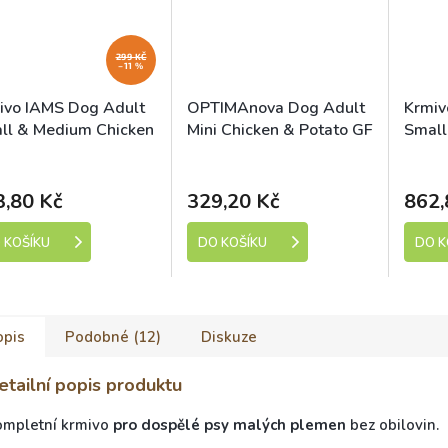
299 KČ
–11 %
ivo IAMS Dog Adult
OPTIMAnova Dog Adult
Krmiv
ll & Medium Chicken
Mini Chicken & Potato GF
Small
2 kg
12kg
kladem (expedice 1-5
Skladem (expedice 1-5
Sk
dní)
dní)
3,80 Kč
329,20 Kč
862,
 KOŠÍKU
DO KOŠÍKU
DO K
opis
Podobné (12)
Diskuze
etailní popis produktu
ompletní krmivo
pro dospělé psy malých plemen
bez obilovin.