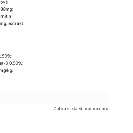
nové
 88mg;
rnitin
mg; extrakt
.
2.90%;
ga-3 0.90%;
mg/kg.
Zobrazit další hodnocení