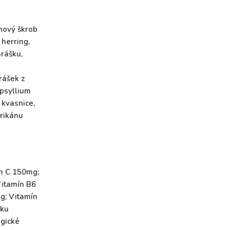
hový škrob
 herring,
hrášku,
rášek z
 psyllium
 kvasnice,
frikánu
ín C 150mg;
Vitamín B6
g; Vitamín
nku
gické