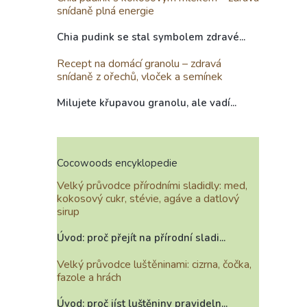
snídaně plná energie
Chia pudink se stal symbolem zdravé...
Recept na domácí granolu – zdravá
snídaně z ořechů, vloček a semínek
Milujete křupavou granolu, ale vadí...
Cocowoods encyklopedie
Velký průvodce přírodními sladidly: med,
kokosový cukr, stévie, agáve a datlový
sirup
Úvod: proč přejít na přírodní sladi...
Velký průvodce luštěninami: cizrna, čočka,
fazole a hrách
Úvod: proč jíst luštěniny pravideln...