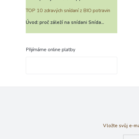
TOP 10 zdravých snídaní z BIO potravin
Úvod: proč záleží na snídani Snída...
Přijímáme online platby
Vložte svůj e-m