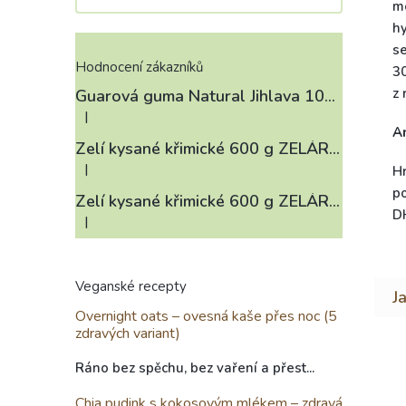
m
h
se
Hodnocení zákazníků
30
z 
Guarová guma Natural Jihlava 100 g
|
Hodnocení produktu je 4 z 5 hvězdiček.
A
Zelí kysané křimické 600 g ZELÁRNA LOBKOWICZ
|
Hr
Hodnocení produktu je 3 z 5 hvězdiček.
p
Zelí kysané křimické 600 g ZELÁRNA LOBKOWICZ
D
|
Hodnocení produktu je 4 z 5 hvězdiček.
Veganské recepty
Overnight oats – ovesná kaše přes noc (5
zdravých variant)
Ráno bez spěchu, bez vaření a přest...
Chia pudink s kokosovým mlékem – zdravá