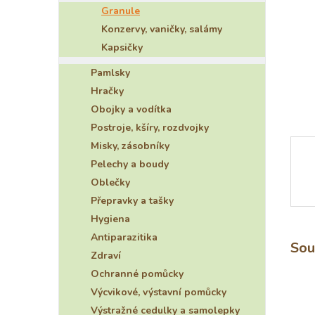
Granule
e
l
Konzervy, vaničky, salámy
Kapsičky
Pamlsky
Hračky
Obojky a vodítka
Postroje, kšíry, rozdvojky
Misky, zásobníky
Pelechy a boudy
Oblečky
Přepravky a tašky
Hygiena
Antiparazitika
Sou
Zdraví
Ochranné pomůcky
Výcvikové, výstavní pomůcky
Výstražné cedulky a samolepky