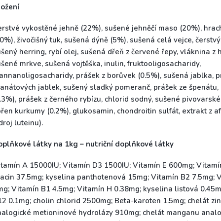
ložení
rstvé vykostěné jehně (22%), sušené jehněčí maso (20%), hrac
0%), živočišný tuk, sušená dýně (5%), sušená celá vejce, čerstvý
šený herring, rybí olej, sušená dřeň z červené řepy, vláknina z 
šené mrkve, sušená vojtěška, inulin, fruktooligosacharidy,
nnanoligosacharidy, prášek z borůvek (0.5%), sušená jablka, p
anátových jablek, sušený sladký pomeranč, prášek ze špenátu,
.3%), prášek z černého rybízu, chlorid sodný, sušené pivovarské
řen kurkumy (0.2%), glukosamin, chondroitin sulfát, extrakt z a
droj luteinu).
plňkové látky na 1kg – nutriční doplňkové látky
itamín A 15000IU; Vitamín D3 1500IU; Vitamín E 600mg; Vitam
iacin 37.5mg; kyselina panthotenová 15mg; Vitamín B2 7.5mg; 
g; Vitamín B1 4.5mg; Vitamín H 0.38mg; kyselina listová 0.45m
2 0.1mg; cholin chlorid 2500mg; Beta-karoten 1.5mg; chelát zi
nalogické metioninové hydrolázy 910mg; chelát manganu analo