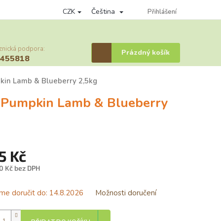
CZK
Čeština
nky ochrany osobních údajů
Věrnostní program
Přihlášení
Provizní systém
znická podpora:
Nákupní
Prázdný košík
6455818
košík
kin Lamb & Blueberry 2,5kg
e Pumpkin Lamb & Blueberry
5 Kč
0 Kč bez DPH
á
e doručit do:
14.8.2026
Možnosti doručení