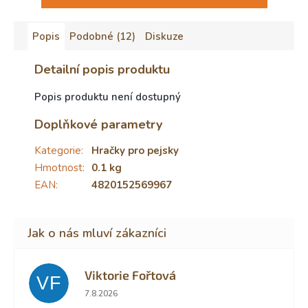
Popis
Podobné (12)
Diskuze
Detailní popis produktu
Popis produktu není dostupný
Doplňkové parametry
Kategorie
:
Hračky pro pejsky
Hmotnost
:
0.1 kg
EAN
:
4820152569967
Viktorie Fořtová
VF
Hodnocení obchodu je 2 z 5 hvězdiček.
7.8.2026