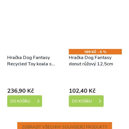
109 KČ
–6 %
Hračka Dog Fantasy
Hračka Dog Fantasy
Recycled Toy koala s
donut růžový 12,5cm
PET lahví pískací se
Skladem (expedice 1-5
Skladem (expedice 1-5
šustícím ocasem 50cm
dní)
dní)
236,90 Kč
102,40 Kč
DO KOŠÍKU
DO KOŠÍKU
ZOBRAZIT VŠECHNY SOUVISEJÍCÍ PRODUKTY