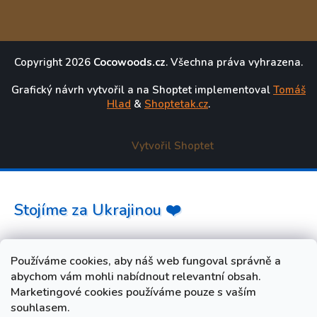
Copyright 2026
Cocowoods.cz
. Všechna práva vyhrazena.
Grafický návrh vytvořil a na Shoptet implementoval
Tomáš
Hlad
&
Shoptetak.cz
.
Vytvořil Shoptet
Stojíme za Ukrajinou ❤️
Jak a čím pomoci »
Používáme cookies, aby náš web fungoval správně a
abychom vám mohli nabídnout relevantní obsah.
Marketingové cookies používáme pouze s vaším
souhlasem.