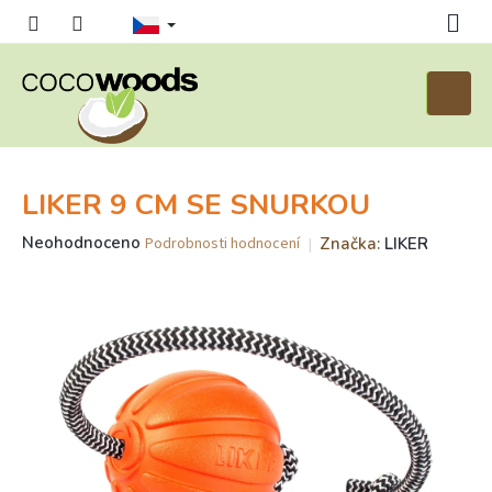
Přejít
na
obsah
Nákupn
košík
LIKER 9 CM SE SNURKOU
Průměrné
Neohodnoceno
Značka:
LIKER
Podrobnosti hodnocení
hodnocení
produktu
je
0,0
z
5
hvězdiček.