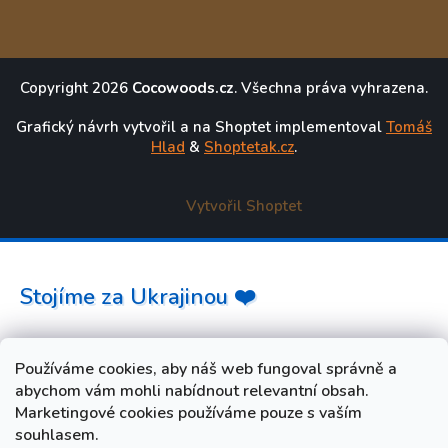
Copyright 2026
Cocowoods.cz
. Všechna práva vyhrazena.
Grafický návrh vytvořil a na Shoptet implementoval
Tomáš
Hlad
&
Shoptetak.cz
.
Vytvořil Shoptet
Stojíme za Ukrajinou ❤️
Jak a čím pomoci »
Používáme cookies, aby náš web fungoval správně a
abychom vám mohli nabídnout relevantní obsah.
Marketingové cookies používáme pouze s vaším
souhlasem.