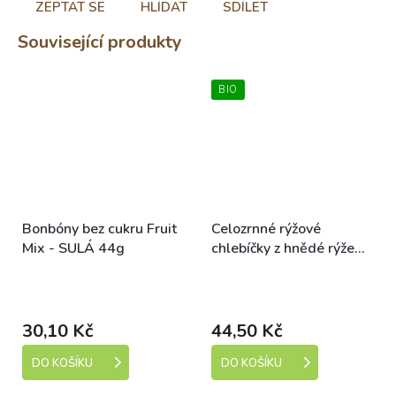
ZEPTAT SE
HLÍDAT
SDÍLET
Související produkty
BIO
Bonbóny bez cukru Fruit
Celozrnné rýžové
Mix - SULÁ 44g
chlebíčky z hnědé rýže
bez lepku BIO - bez
Skladem (expedice 1-5
Skladem (expedice 1-5
přidané soli - VEGAN -
dní)
dní)
Clearspring 130g
30,10 Kč
44,50 Kč
DO KOŠÍKU
DO KOŠÍKU