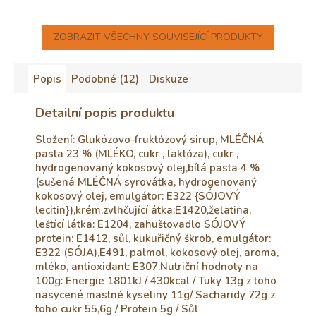
ZOBRAZIT VŠECHNY SOUVISEJÍCÍ PRODUKTY
Popis
Podobné (12)
Diskuze
Detailní popis produktu
Složení: Glukózovo-fruktózový sirup, MLÉČNÁ
pasta 23 % (MLÉKO, cukr , laktóza), cukr ,
hydrogenovaný kokosový olej,bílá pasta 4 %
(sušená MLÉČNÁ syrovátka, hydrogenovaný
kokosový olej, emulgátor: E322 {SÓJOVÝ
lecitin}),krém,zvlhčující átka:E1420,želatina,
leštící látka: E1204, zahušťovadlo SÓJOVÝ
protein: E1412, sůl, kukuřičný škrob, emulgátor:
E322 (SÓJA),E491, palmol, kokosový olej, aroma,
mléko, antioxidant: E307.Nutriční hodnoty na
100g: Energie 1801kJ / 430kcal / Tuky 13g z toho
nasycené mastné kyseliny 11g/ Sacharidy 72g z
toho cukr 55,6g / Protein 5g / Sůl