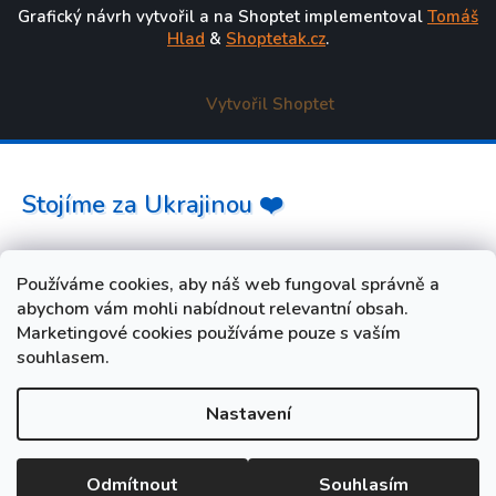
Grafický návrh vytvořil a na Shoptet implementoval
Tomáš
Hlad
&
Shoptetak.cz
.
Vytvořil Shoptet
Stojíme za Ukrajinou ❤️
Jak a čím pomoci »
Používáme cookies, aby náš web fungoval správně a
abychom vám mohli nabídnout relevantní obsah.
Marketingové cookies používáme pouze s vaším
souhlasem.
Nastavení
od 3. do 10. srpna máme FIREMNÍ DOVOLENOU. Vaše
objednávky i dotazy budeme opět vyřizovat od úterý 11. srpna.
Při nákupu během dovolené zadejte slevový kód LETO5 a
Odmítnout
Souhlasím