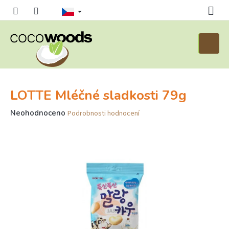
Přejít
na
obsah
Nákupn
košík
LOTTE Mléčné sladkosti 79g
Průměrné
Neohodnoceno
Podrobnosti hodnocení
hodnocení
produktu
je
0,0
z
5
hvězdiček.