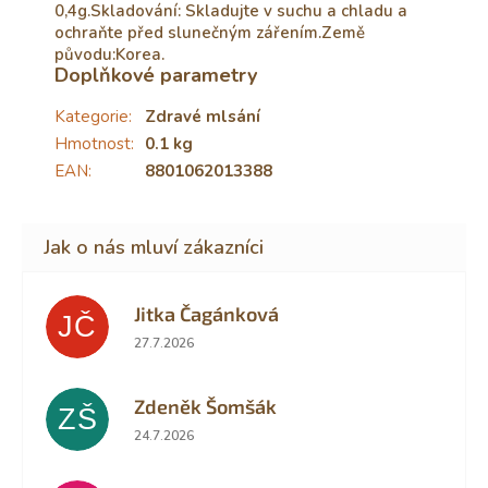
0,4g.Skladování: Skladujte v suchu a chladu a
ochraňte před slunečným zářením.Země
původu:Korea.
Doplňkové parametry
Kategorie
:
Zdravé mlsání
Hmotnost
:
0.1 kg
EAN
:
8801062013388
Jitka Čagánková
JČ
Hodnocení obchodu je 5 z 5 hvězdiček.
27.7.2026
Zdeněk Šomšák
ZŠ
Hodnocení obchodu je 5 z 5 hvězdiček.
24.7.2026