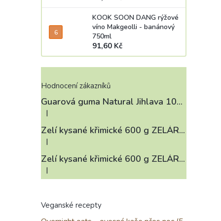
KOOK SOON DANG rýžové
víno Makgeolli - banánový
750ml
91,60 Kč
Hodnocení zákazníků
Guarová guma Natural Jihlava 100 g
|
Hodnocení produktu je 4 z 5 hvězdiček.
Zelí kysané křimické 600 g ZELÁRNA LOBKOWICZ
|
Hodnocení produktu je 3 z 5 hvězdiček.
Zelí kysané křimické 600 g ZELÁRNA LOBKOWICZ
|
Hodnocení produktu je 4 z 5 hvězdiček.
Veganské recepty