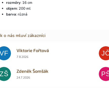
rozměry
: 16 cm
objem
: 200 ml
barva
: různá
Viktorie Fořtová
VF
J
Hodnocení obchodu je 2 z 5 hvězdiček.
7.8.2026
Zdeněk Šomšák
ZŠ
P
Hodnocení obchodu je 5 z 5 hvězdiček.
24.7.2026