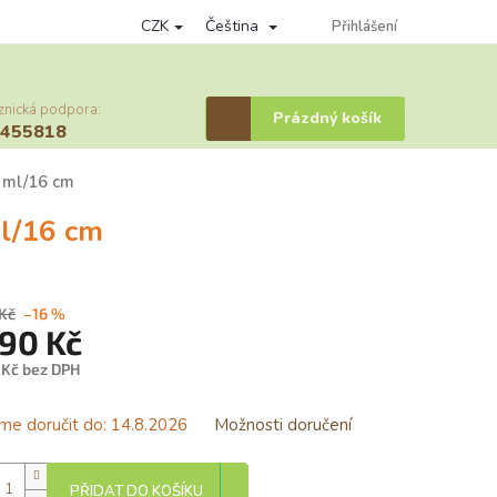
CZK
Čeština
nky ochrany osobních údajů
Věrnostní program
Přihlášení
Provizní systém
znická podpora:
Nákupní
Prázdný košík
6455818
košík
 ml/16 cm
ml/16 cm
 Kč
–16 %
,90 Kč
 Kč bez DPH
á
e doručit do:
14.8.2026
Možnosti doručení
PŘIDAT DO KOŠÍKU