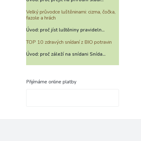
Velký průvodce luštěninami: cizrna, čočka,
fazole a hrách
Úvod: proč jíst luštěniny pravideln...
TOP 10 zdravých snídaní z BIO potravin
Úvod: proč záleží na snídani Snída...
Přijímáme online platby