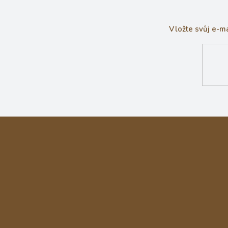
Vložte svůj e-m
Z
á
p
a
t
í