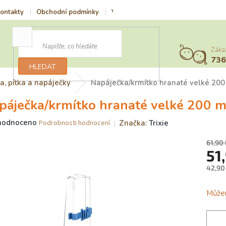
ontakty
Obchodní podmínky
Vrácení zboží a reklamace
Podmí
Záka
73
HLEDAT
a, pítka a napáječky
Napáječka/krmítko hranaté velké 200
páječka/krmítko hranaté velké 200 
ěrné
hodnoceno
Značka:
Trixie
Podrobnosti hodnocení
ocení
uktu
61,90
51
42,90
Měrn
iček.
cena:
Můžem