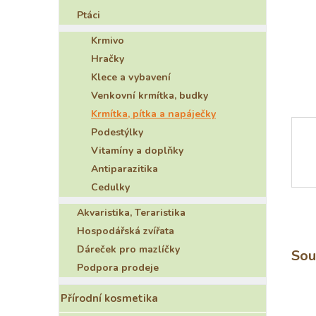
e
Ptáci
l
Krmivo
Hračky
Klece a vybavení
Venkovní krmítka, budky
Krmítka, pítka a napáječky
Podestýlky
Vitamíny a doplňky
Antiparazitika
Cedulky
Akvaristika, Teraristika
Hospodářská zvířata
Dáreček pro mazlíčky
Sou
Podpora prodeje
Přírodní kosmetika