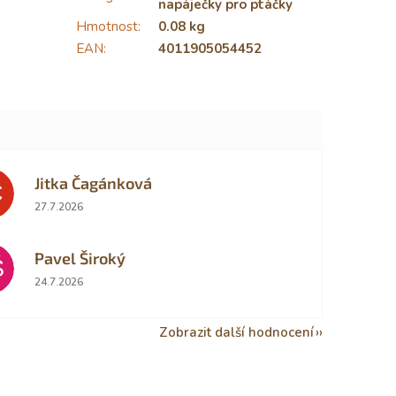
napáječky pro ptáčky
Hmotnost
:
0.08 kg
EAN
:
4011905054452
Jitka Čagánková
Č
Hodnocení obchodu je 5 z 5 hvězdiček.
27.7.2026
Pavel Široký
Š
Hodnocení obchodu je 5 z 5 hvězdiček.
24.7.2026
Zobrazit další hodnocení