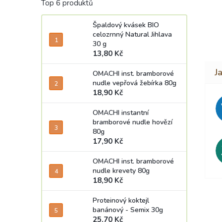
Top 6 produktů
Špaldový kvásek BIO
celozrnný Natural Jihlava
30 g
13,80 Kč
OMACHI inst. bramborové
nudle vepřová žebírka 80g
18,90 Kč
OMACHI instantní
bramborové nudle hovězí
80g
17,90 Kč
OMACHI inst. bramborové
nudle krevety 80g
18,90 Kč
Proteinový koktejl
banánový - Semix 30g
25,70 Kč