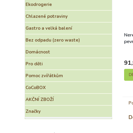
Ekodrogerie
Chlazené potraviny
Gastro a velká balení
Ner
Bez odpadu (zero waste)
pev
kle
S
Domácnost
91,
Pro děti
D
Pomoc zvířátkům
CoCoBOX
AKČNÍ ZBOŽÍ
P
Značky
D