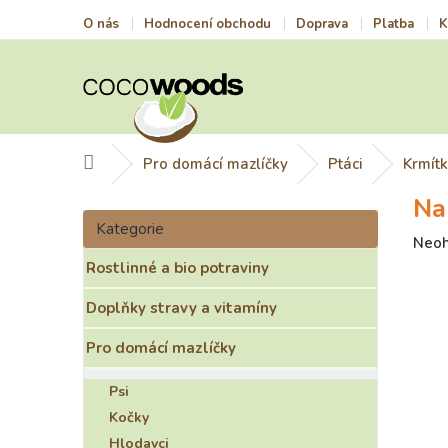
Přejít
O nás
Hodnocení obchodu
Doprava
Platba
K
na
obsah
Domů
Pro domácí mazlíčky
Ptáci
Krmítk
Na
P
Přeskočit
o
Kategorie
kategorie
Prům
Neo
s
hodn
Rostlinné a bio potraviny
t
prod
r
je
Doplňky stravy a vitamíny
a
0,0
n
z
Pro domácí mazlíčky
n
5
í
hvězd
Psi
p
Kočky
a
Hlodavci
n