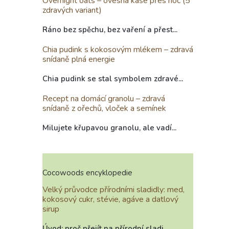
Overnight oats – ovesná kaše přes noc (5
zdravých variant)
Ráno bez spěchu, bez vaření a přest...
Chia pudink s kokosovým mlékem – zdravá
snídaně plná energie
Chia pudink se stal symbolem zdravé...
Recept na domácí granolu – zdravá
snídaně z ořechů, vloček a semínek
Milujete křupavou granolu, ale vadí...
Cocowoods encyklopedie
Velký průvodce přírodními sladidly: med,
kokosový cukr, stévie, agáve a datlový
sirup
Úvod: proč přejít na přírodní sladi...