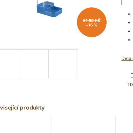
61,90 KČ
–16 %
Detai
TI
visející produkty