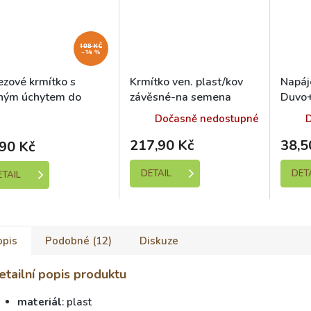
108 KČ
–14 %
ezové krmítko s
Krmítko ven. plast/kov
Napáj
ným úchytem do
závěsné-na semena
Duvo+
ce TRIXIE
Rosewood large
kladem (expedice 1-5
Dočasně nedostupné
dní)
217,90 Kč
38,5
90 Kč
DETAIL
DET
ETAIL
opis
Podobné (12)
Diskuze
etailní popis produktu
materiál
: plast