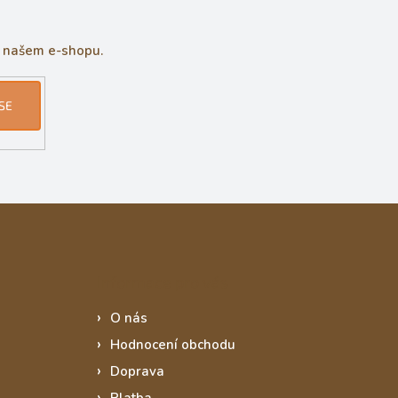
a našem e-shopu.
SE
Informace pro vás
O nás
Hodnocení obchodu
Doprava
Platba