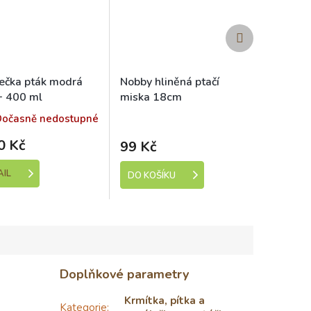
Další
produkt
ečka pták modrá
Nobby hliněná ptačí
 400 ml
miska 18cm
Skladem (expedice 1-5
Dočasně nedostupné
dní)
0 Kč
99 Kč
AIL
DO KOŠÍKU
Doplňkové parametry
Krmítka, pítka a
Kategorie
: