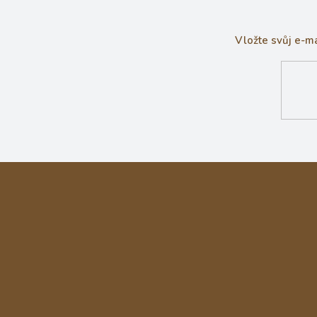
Vložte svůj e-m
Z
á
p
a
t
í