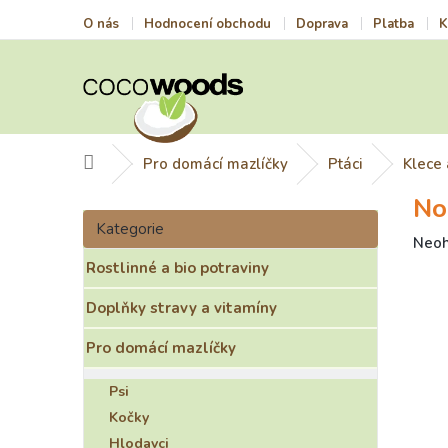
Přejít
O nás
Hodnocení obchodu
Doprava
Platba
K
na
obsah
Domů
Pro domácí mazlíčky
Ptáci
Klece 
No
P
Přeskočit
o
Kategorie
kategorie
Prům
Neo
s
hodn
Rostlinné a bio potraviny
t
prod
r
je
Doplňky stravy a vitamíny
a
0,0
n
z
Pro domácí mazlíčky
n
5
í
hvězd
Psi
p
Kočky
a
Hlodavci
n