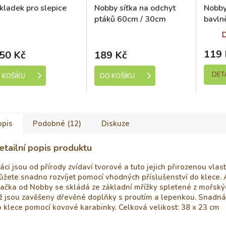
kladek pro slepice
Nobby síťka na odchyt
Nobby
ptáků 60cm / 30cm
bavln
papo
kladem (expedice 1-5
Skladem (expedice 1-5
dní)
dní)
119 
50 Kč
189 Kč
DET
 KOŠÍKU
DO KOŠÍKU
opis
Podobné (12)
Diskuze
etailní popis produktu
áci jsou od přírody zvídaví tvorové a tuto jejich přirozenou vlas
žete snadno rozvíjet pomocí vhodných příslušenství do klece. 
ačka od Nobby se skládá ze základní mřížky spletené z mořskýc
ž jsou zavěšeny dřevěné doplňky s proutím a lepenkou. Snadná
 klece pomocí kovové karabinky. Celková velikost: 38 x 23 cm