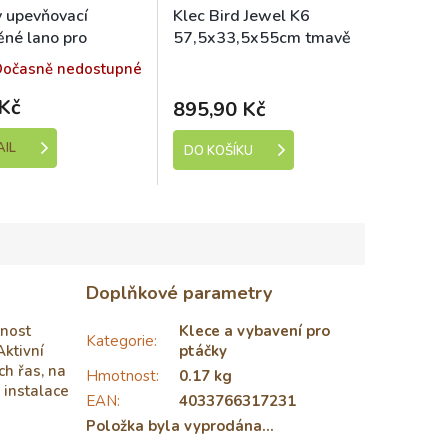
 upevňovací
Klec Bird Jewel K6
ěné lano pro
57,5x33,5x55cm tmavě
ušky 20mm x 64cm
zelená
Skladem (expedice 1-5
Dočasně nedostupné
dní)
Kč
895,90 Kč
AIL
DO KOŠÍKU
Doplňkové parametry
tnost
Klece a vybavení pro
Kategorie
:
Aktivní
ptáčky
h řas, na
Hmotnost
:
0.17 kg
 instalace
EAN
:
4033766317231
Položka byla vyprodána…