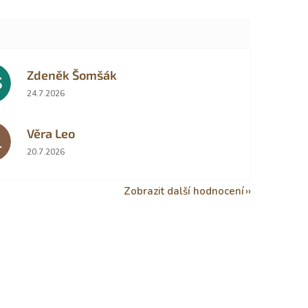
Zdeněk Šomšák
Š
Hodnocení obchodu je 5 z 5 hvězdiček.
24.7.2026
Věra Leo
L
Hodnocení obchodu je 5 z 5 hvězdiček.
20.7.2026
Zobrazit další hodnocení