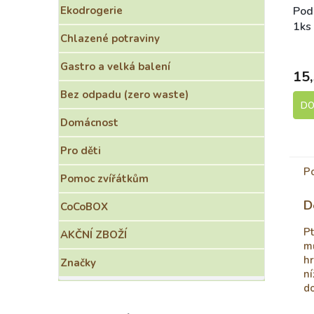
Ekodrogerie
Pod
1ks
Chlazené potraviny
S
Gastro a velká balení
15,
Bez odpadu (zero waste)
DO
Domácnost
Pro děti
P
Pomoc zvířátkům
D
CoCoBOX
Pt
AKČNÍ ZBOŽÍ
mů
hr
Značky
ní
do