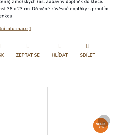
tená) z mořských řas. Zábavný doplněk do klece.
ost 38 x 23 cm. Dřevěné závěsné doplňky s proutím
enkou.
lní informace
SK
ZEPTAT SE
HLÍDAT
SDÍLET
Další
produkt
979 KČ
–8 %