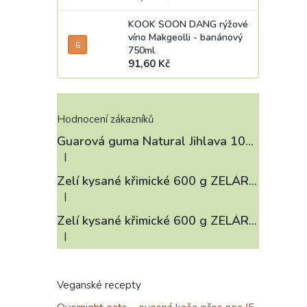
KOOK SOON DANG rýžové
víno Makgeolli - banánový
750ml
91,60 Kč
Hodnocení zákazníků
Guarová guma Natural Jihlava 100 g
|
Hodnocení produktu je 4 z 5 hvězdiček.
Zelí kysané křimické 600 g ZELÁRNA LOBKOWICZ
|
Hodnocení produktu je 3 z 5 hvězdiček.
Zelí kysané křimické 600 g ZELÁRNA LOBKOWICZ
|
Hodnocení produktu je 4 z 5 hvězdiček.
Veganské recepty