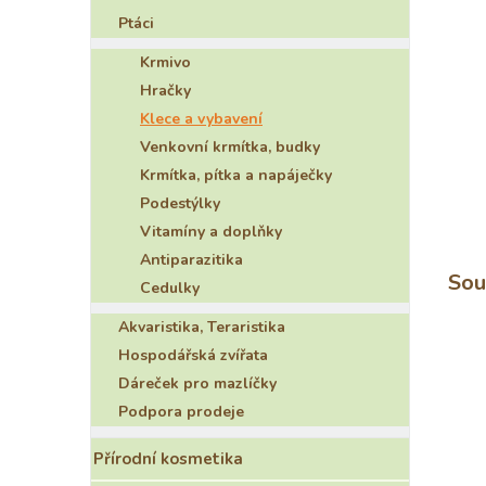
e
Ptáci
l
Krmivo
Hračky
Klece a vybavení
Venkovní krmítka, budky
Krmítka, pítka a napáječky
Podestýlky
Vitamíny a doplňky
Antiparazitika
Sou
Cedulky
Akvaristika, Teraristika
Hospodářská zvířata
Dáreček pro mazlíčky
Podpora prodeje
Přírodní kosmetika