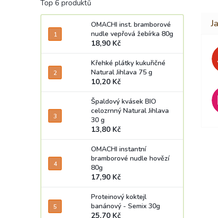
Top 6 produktů
OMACHI inst. bramborové
nudle vepřová žebírka 80g
18,90 Kč
Křehké plátky kukuřičné
Natural Jihlava 75 g
10,20 Kč
Špaldový kvásek BIO
celozrnný Natural Jihlava
30 g
13,80 Kč
OMACHI instantní
bramborové nudle hovězí
80g
17,90 Kč
Proteinový koktejl
banánový - Semix 30g
25,70 Kč