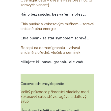
Overnight oats – ovesná kaše přes noc (5
zdravých variant)
Ráno bez spěchu, bez vaření a přest...
Chia pudink s kokosovým mlékem – zdravá
snídaně plná energie
Chia pudink se stal symbolem zdravé...
Recept na domácí granolu – zdravá
snídaně z ořechů, vloček a semínek
Milujete křupavou granolu, ale vadí...
Cocowoods encyklopedie
Velký průvodce přírodními sladidly: med,
kokosový cukr, stévie, agáve a datlový
sirup
Úvod: proč přejít na přírodní sladi...