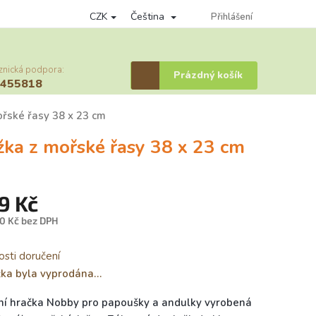
CZK
Čeština
nky ochrany osobních údajů
Věrnostní program
Přihlášení
Provizní systém
znická podpora:
Nákupní
Prázdný košík
6455818
košík
ořské řasy 38 x 23 cm
žka z mořské řasy 38 x 23 cm
9 Kč
0 Kč bez DPH
á
sti doručení
žka byla vyprodána…
ní hračka Nobby pro papoušky a andulky vyrobená