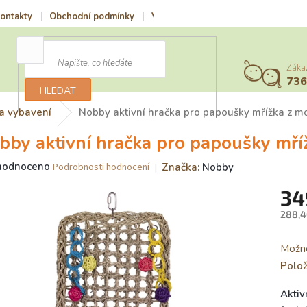
ontakty
Obchodní podmínky
Vrácení zboží a reklamace
Podmí
Záka
73
HLEDAT
a vybavení
Nobby aktivní hračka pro papoušky mřížka z m
bby aktivní hračka pro papoušky mří
ěrné
hodnoceno
Značka:
Nobby
Podrobnosti hodnocení
ocení
34
uktu
288,4
Měrn
cena:
Možno
iček.
Polo
Aktiv