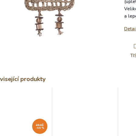
(uple
Velik
a lep
Detai
TI
visející produkty
29 KČ
–46 %