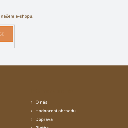
a našem e-shopu.
SE
Informace pro vás
O nás
Hodnocení obchodu
Doprava
Platba