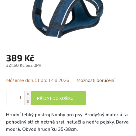
389 Kč
321,50 Kč bez DPH
Měrná
cena:
Můžeme doručit do:
14.8.2026
Možnosti doručení
PŘIDAT DO KOŠÍKU
Hrudní lehký postroj Nobby pro psy. Prodyšný materiál a
pohodlný střich netrhá srst, netlačí a nedře pejsky. Barva
modrá. Obvod hrudníku 35-38cm.