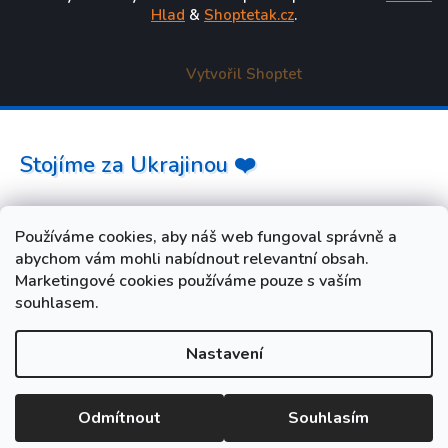
Hlad
&
Shoptetak.cz
.
Vytvořil Shoptet
Stojíme za Ukrajinou ❤️
Jak a čím pomoci »
Používáme cookies, aby náš web fungoval správně a
abychom vám mohli nabídnout relevantní obsah.
Marketingové cookies používáme pouze s vaším
souhlasem.
Nastavení
od 3. do 10. srpna máme FIREMNÍ DOVOLENOU. Vaše
objednávky i dotazy budeme opět vyřizovat od úterý 11. srpna.
Při nákupu během dovolené zadejte slevový kód LETO5 a
Odmítnout
Souhlasím
získejte slevu 5 %.