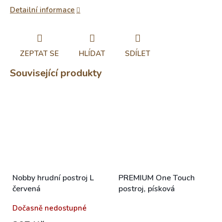
Detailní informace
ZEPTAT SE
HLÍDAT
SDÍLET
Související produkty
Nobby hrudní postroj L
PREMIUM One Touch
červená
postroj, písková
Dočasně nedostupné
Skladem (expedice 1-5
dní)