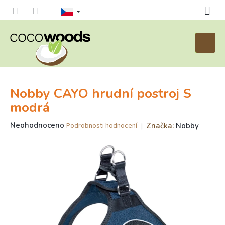
Přejít
na
obsah
Nákupn
košík
Nobby CAYO hrudní postroj S
modrá
Průměrné
Neohodnoceno
Značka:
Nobby
Podrobnosti hodnocení
hodnocení
produktu
je
0,0
z
5
hvězdiček.