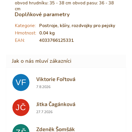
obvod hrudníku: 35 - 38 cm obvod pasu: 36 - 38
cm
Doplňkové parametry
Kategorie
:
Postroje, kšíry, rozdvojky pro pejsky
Hmotnost
:
0.04 kg
EAN
:
4033766125331
Viktorie Fořtová
VF
Hodnocení obchodu je 2 z 5 hvězdiček.
7.8.2026
Jitka Čagánková
JČ
Hodnocení obchodu je 5 z 5 hvězdiček.
27.7.2026
Zdeněk Šomšák