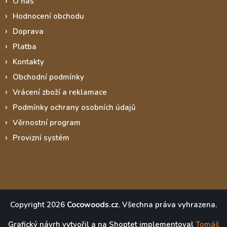
O nás
Hodnocení obchodu
Doprava
Platba
Kontakty
Obchodní podmínky
Vrácení zboží a reklamace
Podmínky ochrany osobních údajů
Věrnostní program
Provizní systém
Copyright 2026
Cocowoods.cz
. Všechna práva vyhrazena.
Grafický návrh vytvořil a na Shoptet implementoval
Tomáš