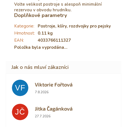
Volte velikost postroje s alespoň minimální
rezervou v obvodu hrudníku.
Doplňkové parametry
Kategorie
:
Postroje, kšíry, rozdvojky pro pejsky
Hmotnost
:
0.11 kg
EAN
:
4033766111327
Položka byla vyprodána…
Viktorie Fořtová
VF
Hodnocení obchodu je 2 z 5 hvězdiček.
7.8.2026
Jitka Čagánková
JČ
Hodnocení obchodu je 5 z 5 hvězdiček.
27.7.2026