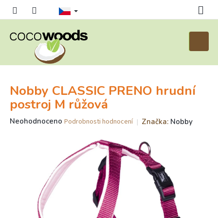
Přejít
na
obsah
Nákupn
košík
Nobby CLASSIC PRENO hrudní
postroj M růžová
Průměrné
Neohodnoceno
Značka:
Nobby
Podrobnosti hodnocení
hodnocení
produktu
je
0,0
z
5
hvězdiček.