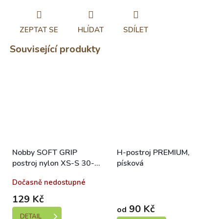
ZEPTAT SE
HLÍDAT
SDÍLET
Související produkty
Nobby SOFT GRIP
H-postroj PREMIUM,
postroj nylon XS-S 30-
písková
40cm / 10mm béžová
Dočasně nedostupné
Skladem (expedice 1-5
dní)
129 Kč
90 Kč
od
DETAIL