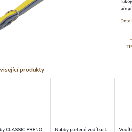
rukoj
přepí
Detai
TI
visející produkty
by CLASSIC PRENO
Nobby pletené vodítko L-
Vodítk