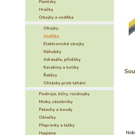
Pamlsky
e
Hračky
l
Obojky a vodítka
Obojky
Vodítka
Elektronické obojky
Náhubky
Adresáře, přívěšky
Karabiny a kolíky
Sou
Řetězy
Ohlávky proti tahání
Postroje, kšíry, rozdvojky
Misky, zásobníky
Pelechy a boudy
Oblečky
Přepravky a tašky
Nob
Hygiena