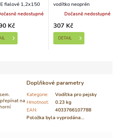
E fialové 1,2x150
vodítko neoprén
ET
oranžové M/L 200cm
Dočasně nedostupné
Dočasně nedostupné
90 Kč
307 Kč
AIL
DETAIL
Doplňkové parametry
psem.
Kategorie
:
Vodítka pro pejsky
přepínat na
Hmotnost
:
0.23 kg
horní
EAN
:
4033766107788
Položka byla vyprodána…