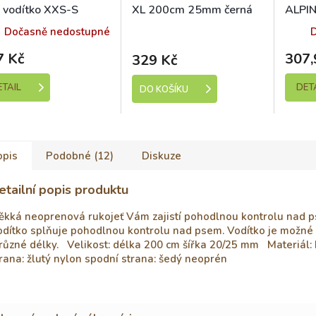
i vodítko XXS-S
XL 200cm 25mm černá
ALPIN
prén malina 2m
BAFP
Skladem (expedice 1-5
Dočasně nedostupné
dní)
mm
7 Kč
307,
329 Kč
ETAIL
DET
DO KOŠÍKU
opis
Podobné (12)
Diskuze
etailní popis produktu
ěkká neoprenová rukojeť Vám zajistí pohodlnou kontrolu nad 
dítko splňuje pohodlnou kontrolu nad psem. Vodítko je možné 
různé délky. Velikost: délka 200 cm šířka 20/25 mm Materiál: 
rana: žlutý nylon spodní strana: šedý neoprén