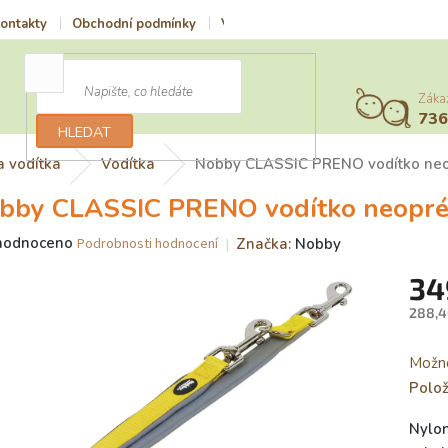
ontakty
Obchodní podmínky
Vrácení zboží a reklamace
Podmí
Záka
73
HLEDAT
a vodítka
Vodítka
Nobby CLASSIC PRENO vodítko neo
bby CLASSIC PRENO vodítko neopré
ěrné
hodnoceno
Značka:
Nobby
Podrobnosti hodnocení
ocení
34
uktu
288,4
Měrn
cena:
Možno
iček.
Polo
Nylon