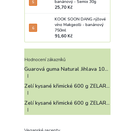
banánový - Semix 30g
25,70 Kč
KOOK SOON DANG rýžové
víno Makgeolli - banánový
750ml
91,60 Kč
Hodnocení zákazníků
Guarová guma Natural Jihlava 100 g
|
Hodnocení produktu je 4 z 5 hvězdiček.
Zelí kysané křimické 600 g ZELÁRNA LOBKOWICZ
|
Hodnocení produktu je 3 z 5 hvězdiček.
Zelí kysané křimické 600 g ZELÁRNA LOBKOWICZ
|
Hodnocení produktu je 4 z 5 hvězdiček.
Veganské recepty