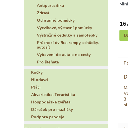
Min
Antiparazitika
neo
Zdraví
10
Ochranné pomůcky
16
Výcvikové, výstavní pomůcky
Výstražné cedulky a samolepky
D
Průchozí dvířka, rampy, schůdky,
autosíť
Vybavení do auta a na cesty
Pro štěňata
P
Kočky
D
Hlodavci
Ptáci
M
Vo
Akvaristika, Teraristika
3 
Hospodářská zvířata
st
Dáreček pro mazlíčky
Podpora prodeje