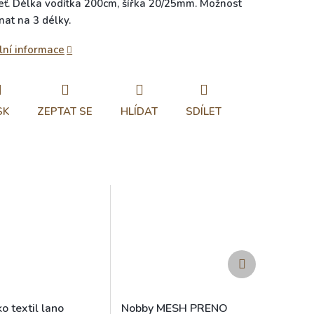
eť. Délka vodítka 200cm, šířka 20/25mm. Možnost
nat na 3 délky.
lní informace
SK
ZEPTAT SE
HLÍDAT
SDÍLET
Další
produkt
o textil lano
Nobby MESH PRENO