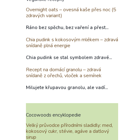
Overnight oats – ovesná kaše přes noc (5
zdravých variant)
Ráno bez spěchu, bez vaření a přest...
Chia pudink s kokosovým mlékem – zdravá
snídaně plná energie
Chia pudink se stal symbolem zdravé...
Recept na domácí granolu – zdravá
snídaně z ořechů, vloček a semínek
Milujete křupavou granolu, ale vadí...
Cocowoods encyklopedie
Velký průvodce přírodními sladidly: med,
kokosový cukr, stévie, agáve a datlový
sirup