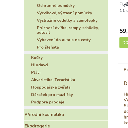
Ply
Ochranné pomůcky
11 
Výcvikové, výstavní pomůcky
S
Výstražné cedulky a samolepky
Průchozí dvířka, rampy, schůdky,
59,
autosíť
Vybavení do auta a na cesty
DO
Pro štěňata
Kočky
Hlodavci
P
Ptáci
Akvaristika, Teraristika
D
Hospodářská zvířata
Hr
Dáreček pro mazlíčky
V
Podpora prodeje
St
do
Přírodní kosmetika
hr
ko
Ekodrogerie