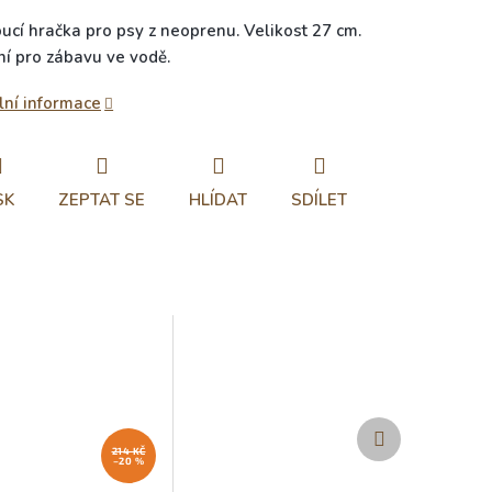
ucí hračka pro psy z neoprenu. Velikost 27 cm.
ní pro zábavu ve vodě.
lní informace
SK
ZEPTAT SE
HLÍDAT
SDÍLET
Další
produkt
214 KČ
–20 %