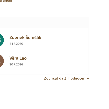
zranění
Zdeněk Šomšák
Š
Hodnocení obchodu je 5 z 5 hvězdiček.
24.7.2026
Věra Leo
L
Hodnocení obchodu je 5 z 5 hvězdiček.
20.7.2026
Zobrazit další hodnocení