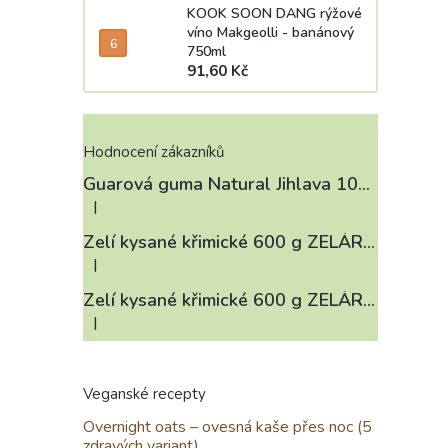
KOOK SOON DANG rýžové
víno Makgeolli - banánový
750ml
91,60 Kč
Hodnocení zákazníků
Guarová guma Natural Jihlava 100 g
|
Hodnocení produktu je 4 z 5 hvězdiček.
Zelí kysané křimické 600 g ZELÁRNA LOBKOWICZ
|
Hodnocení produktu je 3 z 5 hvězdiček.
Zelí kysané křimické 600 g ZELÁRNA LOBKOWICZ
|
Hodnocení produktu je 4 z 5 hvězdiček.
Veganské recepty
Overnight oats – ovesná kaše přes noc (5
zdravých variant)