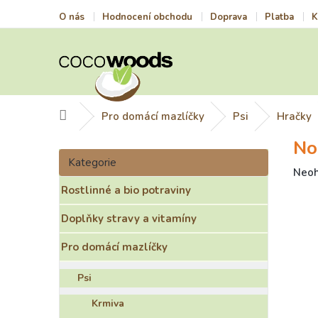
Přejít
O nás
Hodnocení obchodu
Doprava
Platba
K
na
obsah
Domů
Pro domácí mazlíčky
Psi
Hračky
No
P
Přeskočit
o
Kategorie
kategorie
Prům
Neo
s
hodn
Rostlinné a bio potraviny
t
prod
r
je
Doplňky stravy a vitamíny
a
0,0
n
z
Pro domácí mazlíčky
n
5
í
hvězd
Psi
p
a
Krmiva
n