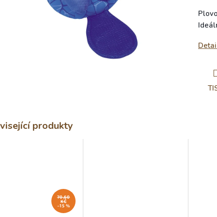
Plovo
Ideál
Detai
TI
visející produkty
70,60
KČ
–15 %