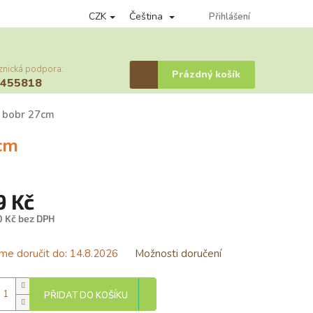
CZK
Čeština
nky ochrany osobních údajů
Věrnostní program
Přihlášení
Provizní systém
znická podpora:
Nákupní
Prázdný košík
6455818
košík
y bobr 27cm
cm
9 Kč
0 Kč bez DPH
á
e doručit do:
14.8.2026
Možnosti doručení
PŘIDAT DO KOŠÍKU