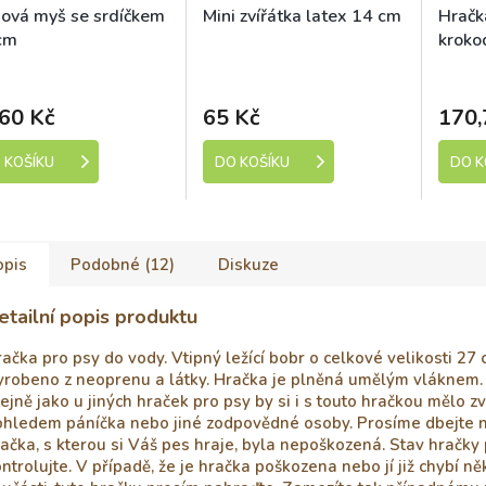
šová myš se srdíčkem
Mini zvířátka latex 14 cm
Hračk
cm
kroko
kladem (expedice 1-5
Skladem (expedice 1-5
Sk
dní)
dní)
60 Kč
65 Kč
170,
 KOŠÍKU
DO KOŠÍKU
DO K
opis
Podobné (12)
Diskuze
etailní popis produktu
ačka pro psy do vody. Vtipný ležící bobr o celkové velikosti 27 
yrobeno z neoprenu a látky. Hračka je plněná umělým vláknem.
ejně jako u jiných hraček pro psy by si i s touto hračkou mělo z
hledem páníčka nebo jiné zodpovědné osoby. Prosíme dbejte n
ačka, s kterou si Váš pes hraje, byla nepoškozená. Stav hračky
ntrolujte. V případě, že je hračka poškozena nebo jí již chybí ně