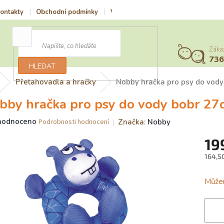
ontakty
Obchodní podmínky
Vrácení zboží a reklamace
Podmí
Záka
73
HLEDAT
Přetahovadla a hračky
Nobby hračka pro psy do vod
bby hračka pro psy do vody bobr 27
ěrné
hodnoceno
Značka:
Nobby
Podrobnosti hodnocení
ocení
19
uktu
164,5
Měrn
cena:
Můžem
iček.