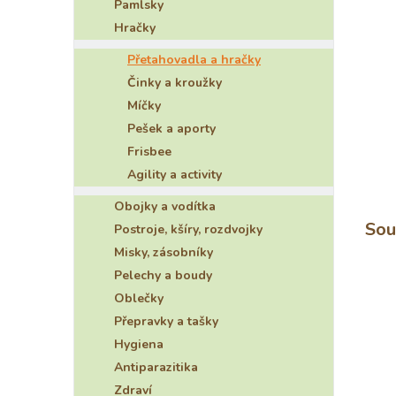
Pamlsky
e
Hračky
l
Přetahovadla a hračky
Činky a kroužky
Míčky
Pešek a aporty
Frisbee
Agility a activity
Obojky a vodítka
Sou
Postroje, kšíry, rozdvojky
Misky, zásobníky
Pelechy a boudy
Oblečky
Přepravky a tašky
Hygiena
Antiparazitika
Zdraví