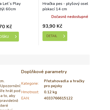
a Let´s Play
Hračka pes - plyšový osel
dýl 60cm
pískací 14 cm
ladem (expedice 1-5
Dočasně nedostupné
dní)
93,90 Kč
70 Kč
DETAIL
OŠÍKU
Doplňkové parametry
cm.
Přetahovadla a hračky
Kategorie
:
 Upozornění:
pro pejsky
víře hrát pod
Hmotnost
:
0.12 kg
a to, aby
EAN
:
4033766615122
 pravidelně
které