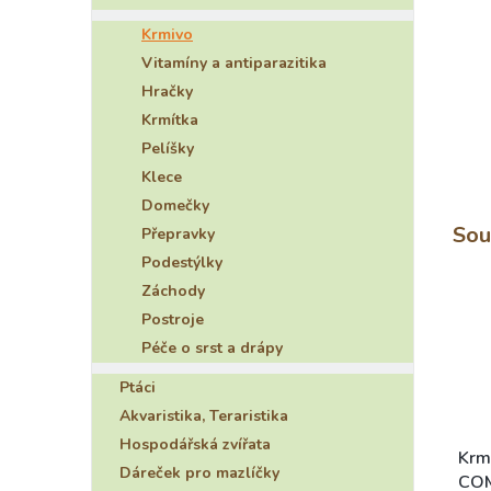
e
Krmivo
l
Vitamíny a antiparazitika
Hračky
Krmítka
Pelíšky
Klece
Domečky
Sou
Přepravky
Podestýlky
Záchody
Postroje
Péče o srst a drápy
Ptáci
Akvaristika, Teraristika
Hospodářská zvířata
Krm
Dáreček pro mazlíčky
COM