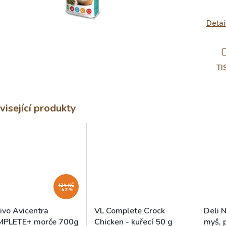
Detai
TI
visející produkty
124 KČ
–42 %
ivo Avicentra
VL Complete Crock
Deli 
PLETE+ morče 700g
Chicken - kuřecí 50 g
myš, p