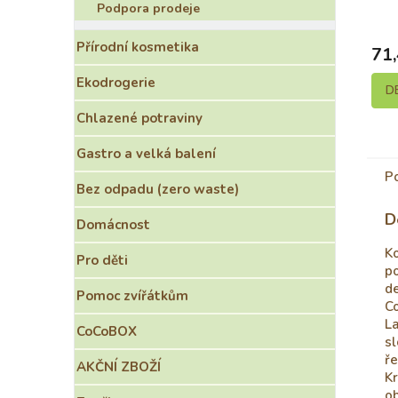
Podpora prodeje
Přírodní kosmetika
71,
Ekodrogerie
D
Chlazené potraviny
Gastro a velká balení
P
Bez odpadu (zero waste)
D
Domácnost
K
Pro děti
po
de
Pomoc zvířátkům
C
La
CoCoBOX
sl
ře
AKČNÍ ZBOŽÍ
Kr
ob