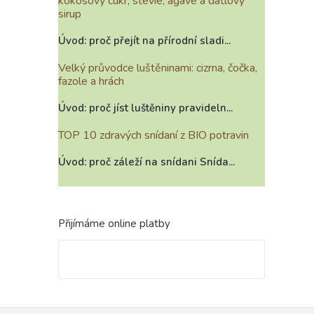
kokosový cukr, stévie, agáve a datlový
sirup
Úvod: proč přejít na přírodní sladi...
Velký průvodce luštěninami: cizrna, čočka,
fazole a hrách
Úvod: proč jíst luštěniny pravideln...
TOP 10 zdravých snídaní z BIO potravin
Úvod: proč záleží na snídani Snída...
Přijímáme online platby