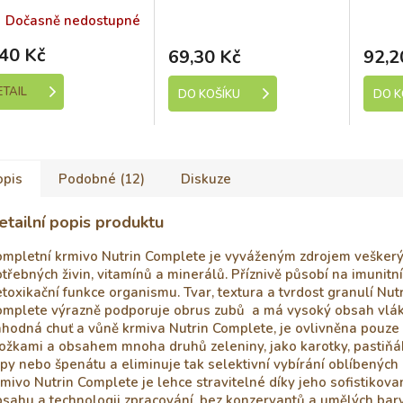
křeče
Skladem (expedice 1-5
Sk
Dočasně nedostupné
dní)
40 Kč
69,30 Kč
92,2
ETAIL
DO KOŠÍKU
DO K
opis
Podobné (12)
Diskuze
etailní popis produktu
ompletní krmivo Nutrin Complete je vyváženým zdrojem vešker
třebných živin, vitamínů a minerálů. Příznivě působí na imunitní
toxikační funkce organismu. Tvar, textura a tvrdost granulí Nut
omplete výrazně podporuje obrus zubů a má vysoký obsah vlák
hodná chuť a vůně krmiva Nutrin Complete, je ovlivněna pouze 
ožkami a obsahem mnoha druhů zeleniny, jako karotky, pastiňák
py nebo špenátu a eliminuje tak selektivní vybírání oblíbených
mivo Nutrin Complete je lehce stravitelné díky jeho sofistikov
sahu a technologii zpracování, bez konzervantů a umělých barv