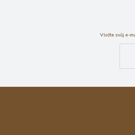
Vložte svůj e-m
Z
á
p
a
t
í