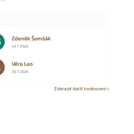
Zdeněk Šomšák
Š
Hodnocení obchodu je 5 z 5 hvězdiček.
24.7.2026
Věra Leo
L
Hodnocení obchodu je 5 z 5 hvězdiček.
20.7.2026
Zobrazit další hodnocení