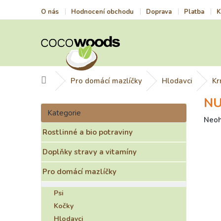
Přejít
O nás
Hodnocení obchodu
Doprava
Platba
K
na
obsah
Domů
Pro domácí mazlíčky
Hlodavci
Kr
NU
P
Přeskočit
o
Kategorie
kategorie
Prům
Neo
s
hodn
Rostlinné a bio potraviny
t
prod
r
je
Doplňky stravy a vitamíny
a
0,0
n
z
Pro domácí mazlíčky
n
5
í
hvězd
Psi
p
Kočky
a
Hlodavci
n