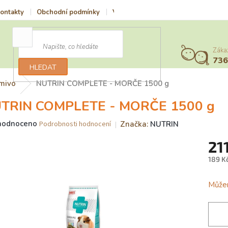
ontakty
Obchodní podmínky
Vrácení zboží a reklamace
Podmí
Záka
73
HLEDAT
mivo
NUTRIN COMPLETE - MORČE 1500 g
TRIN COMPLETE - MORČE 1500 g
ěrné
hodnoceno
Značka:
NUTRIN
Podrobnosti hodnocení
ocení
21
uktu
189 K
Měrn
cena:
Můžem
iček.