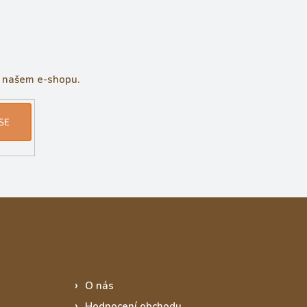
a našem e-shopu.
SE
Informace pro vás
O nás
Hodnocení obchodu