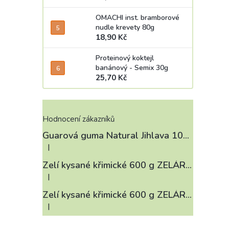
OMACHI inst. bramborové
nudle krevety 80g
18,90 Kč
Proteinový koktejl
banánový - Semix 30g
25,70 Kč
Hodnocení zákazníků
Guarová guma Natural Jihlava 100 g
|
Hodnocení produktu je 4 z 5 hvězdiček.
Zelí kysané křimické 600 g ZELÁRNA LOBKOWICZ
|
Hodnocení produktu je 3 z 5 hvězdiček.
Zelí kysané křimické 600 g ZELÁRNA LOBKOWICZ
|
Hodnocení produktu je 4 z 5 hvězdiček.