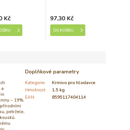
k 750 g
ladem (expedice 1-5
Skladem (expedice 1-5
dní)
dní)
0 Kč
97,30 Kč
OŠÍKU
DO KOŠÍKU
Doplňkové parametry
ých
Kategorie
:
Krmivo pro hlodavce
 a
Hmotnost
:
1.5 kg
rin
EAN
:
8595117404114
niny – 19%.
přírodními
u, petržele,
 kousků.
anému
iv.