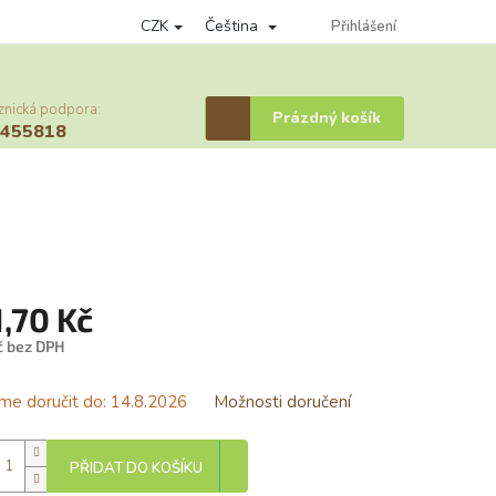
CZK
Čeština
nky ochrany osobních údajů
Věrnostní program
Přihlášení
Provizní systém
znická podpora:
Nákupní
Prázdný košík
6455818
košík
1,70 Kč
č bez DPH
á
e doručit do:
14.8.2026
Možnosti doručení
PŘIDAT DO KOŠÍKU