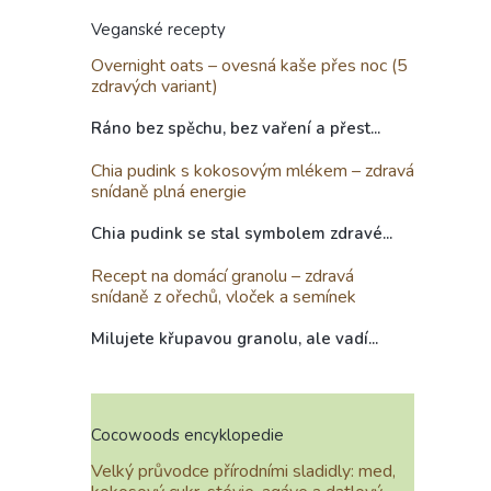
Veganské recepty
Overnight oats – ovesná kaše přes noc (5
zdravých variant)
Ráno bez spěchu, bez vaření a přest...
Chia pudink s kokosovým mlékem – zdravá
snídaně plná energie
Chia pudink se stal symbolem zdravé...
Recept na domácí granolu – zdravá
snídaně z ořechů, vloček a semínek
Milujete křupavou granolu, ale vadí...
Cocowoods encyklopedie
Velký průvodce přírodními sladidly: med,