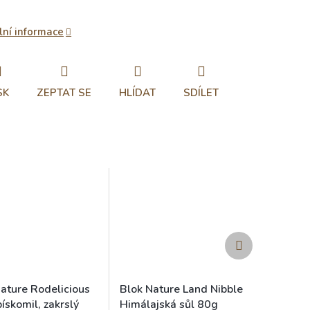
lní informace
SK
ZEPTAT SE
HLÍDAT
SDÍLET
Další
produkt
Nature Rodelicious
Blok Nature Land Nibble
ískomil, zakrslý
Himálajská sůl 80g