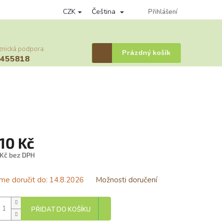
CZK
Čeština
nky ochrany osobních údajů
Věrnostní program
Přihlášení
Provizní systém
znická podpora:
Nákupní
Prázdný košík
6455818
košík
,10 Kč
 Kč bez DPH
á
e doručit do:
14.8.2026
Možnosti doručení
PŘIDAT DO KOŠÍKU