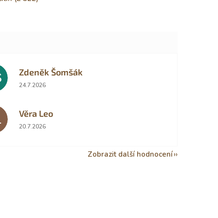
Zdeněk Šomšák
Š
Hodnocení obchodu je 5 z 5 hvězdiček.
24.7.2026
Věra Leo
L
Hodnocení obchodu je 5 z 5 hvězdiček.
20.7.2026
Zobrazit další hodnocení