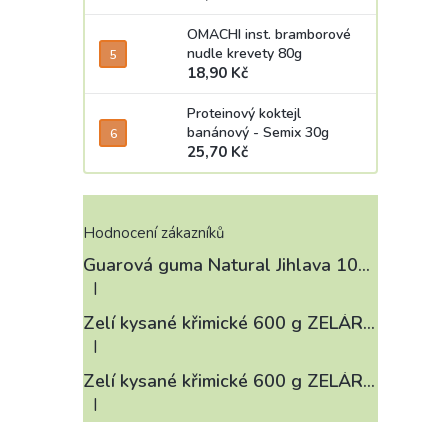
OMACHI inst. bramborové
nudle krevety 80g
18,90 Kč
Proteinový koktejl
banánový - Semix 30g
25,70 Kč
Hodnocení zákazníků
Guarová guma Natural Jihlava 100 g
|
Hodnocení produktu je 4 z 5 hvězdiček.
Zelí kysané křimické 600 g ZELÁRNA LOBKOWICZ
|
Hodnocení produktu je 3 z 5 hvězdiček.
Zelí kysané křimické 600 g ZELÁRNA LOBKOWICZ
|
Hodnocení produktu je 4 z 5 hvězdiček.