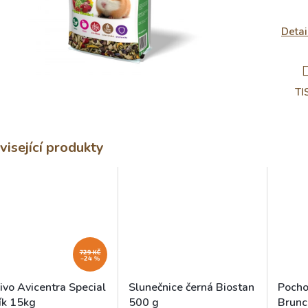
Detai
TI
visející produkty
729 KČ
–24 %
ivo Avicentra Special
Slunečnice černá Biostan
Pocho
ík 15kg
500 g
Brunc