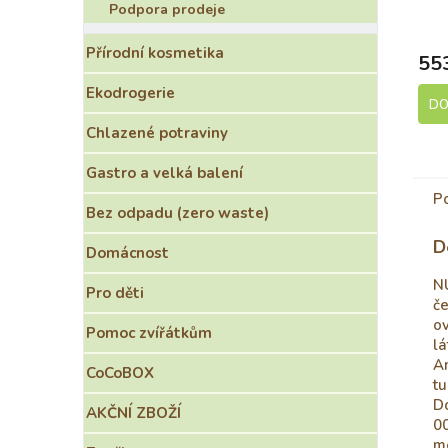
Podpora prodeje
S
Přírodní kosmetika
55
Ekodrogerie
DO
Chlazené potraviny
Gastro a velká balení
P
Bez odpadu (zero waste)
D
Domácnost
N
Pro děti
če
ov
Pomoc zvířátkům
lá
An
CoCoBOX
tu
Do
AKČNÍ ZBOŽÍ
00
me