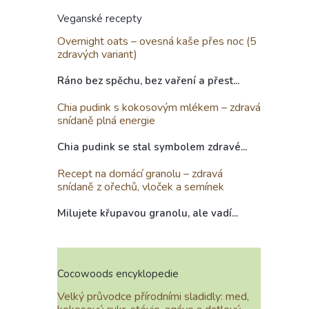
Veganské recepty
Overnight oats – ovesná kaše přes noc (5
zdravých variant)
Ráno bez spěchu, bez vaření a přest...
Chia pudink s kokosovým mlékem – zdravá
snídaně plná energie
Chia pudink se stal symbolem zdravé...
Recept na domácí granolu – zdravá
snídaně z ořechů, vloček a semínek
Milujete křupavou granolu, ale vadí...
Cocowoods encyklopedie
Velký průvodce přírodními sladidly: med,