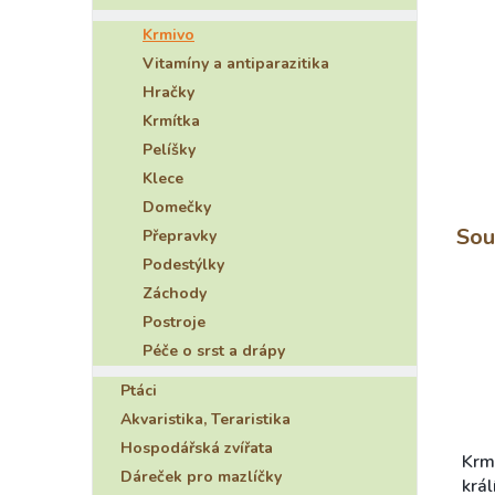
e
Krmivo
l
Vitamíny a antiparazitika
Hračky
Krmítka
Pelíšky
Klece
Domečky
Sou
Přepravky
Podestýlky
Záchody
Postroje
Péče o srst a drápy
Ptáci
Akvaristika, Teraristika
Hospodářská zvířata
Krm
Dáreček pro mazlíčky
král