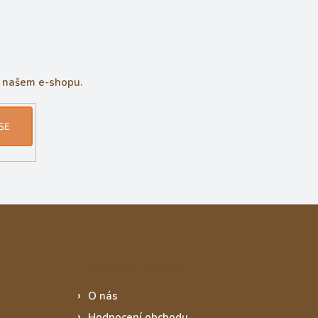
a našem e-shopu.
SE
Informace pro vás
O nás
Hodnocení obchodu