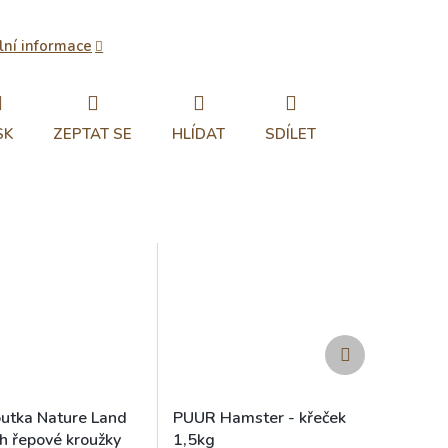
lní informace
SK
ZEPTAT SE
HLÍDAT
SDÍLET
Další
produkt
utka Nature Land
PUUR Hamster - křeček
h řepové kroužky
1,5kg