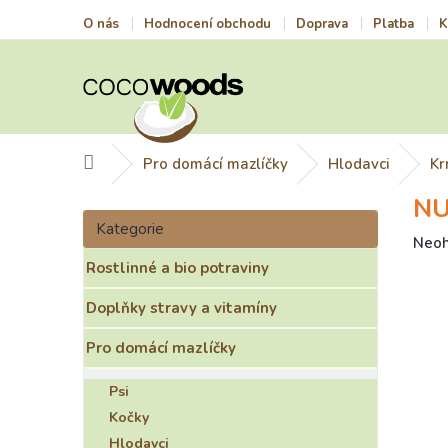
Přejít
O nás
Hodnocení obchodu
Doprava
Platba
K
na
obsah
Domů
Pro domácí mazlíčky
Hlodavci
Kr
NU
P
Přeskočit
o
Kategorie
kategorie
Prům
Neo
s
hodn
Rostlinné a bio potraviny
t
prod
r
je
Doplňky stravy a vitamíny
a
0,0
n
z
Pro domácí mazlíčky
n
5
í
hvězd
Psi
p
Kočky
a
Hlodavci
n