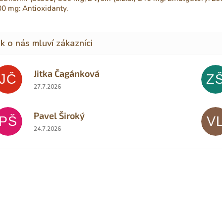
0 mg: Antioxidanty.
Jitka Čagánková
JČ
Z
Hodnocení obchodu je 5 z 5 hvězdiček.
27.7.2026
Pavel Široký
PŠ
V
Hodnocení obchodu je 5 z 5 hvězdiček.
24.7.2026