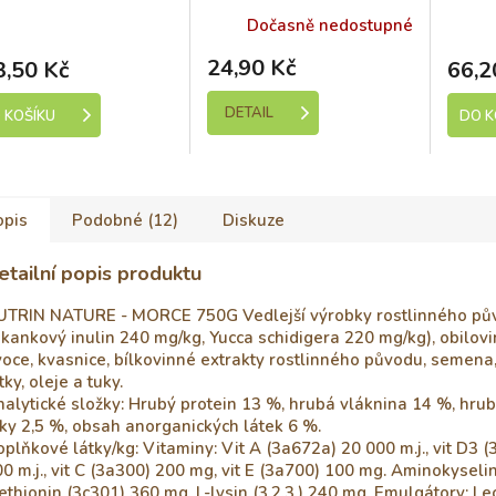
105g
kladem (expedice 1-5
Sk
Dočasně nedostupné
dní)
24,90 Kč
3,50 Kč
66,2
DETAIL
 KOŠÍKU
DO K
opis
Podobné (12)
Diskuze
etailní popis produktu
UTRIN NATURE - MORCE 750G Vedlejší výrobky rostlinného pů
kankový inulin 240 mg/kg, Yucca schidigera 220 mg/kg), obilovin
oce, kvasnice, bílkovinné extrakty rostlinného původu, semena
tky, oleje a tuky.
alytické složky: Hrubý protein 13 %, hrubá vláknina 14 %, hrub
ky 2,5 %, obsah anorganických látek 6 %.
plňkové látky/kg: Vitaminy: Vit A (3a672a) 20 000 m.j., vit D3 (
0 m.j., vit C (3a300) 200 mg, vit E (3a700) 100 mg. Aminokyselin
thionin (3c301) 360 mg, L-lysin (3.2.3.) 240 mg. Emulgátory: Lec