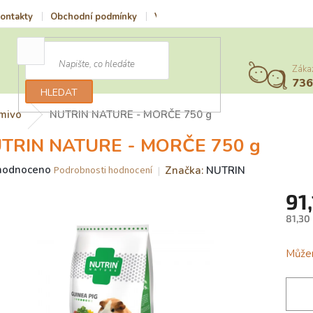
ontakty
Obchodní podmínky
Vrácení zboží a reklamace
Podmí
Záka
73
HLEDAT
mivo
NUTRIN NATURE - MORČE 750 g
TRIN NATURE - MORČE 750 g
ěrné
hodnoceno
Značka:
NUTRIN
Podrobnosti hodnocení
ocení
91
uktu
81,30
Měrn
cena:
Můžem
iček.