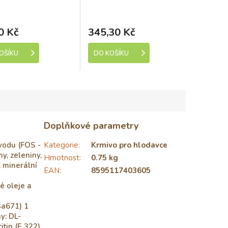
ladem (expedice 1-5
Skladem (expedice 1-5
dní)
dní)
0 Kč
345,30 Kč
OŠÍKU
DO KOŠÍKU
Doplňkové parametry
vodu (FOS -
Kategorie
:
Krmivo pro hlodavce
y, zeleniny,
Hmotnost
:
0.75 kg
, minerální
EAN
:
8595117403605
é oleje a
3a671) 1
y: DL-
itin (E 322)