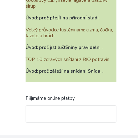
kokosový cukr, stévie, agáve a datlový
sirup
Úvod: proč přejít na přírodní sladi...
Velký průvodce luštěninami: cizrna, čočka,
fazole a hrách
Úvod: proč jíst luštěniny pravideln...
TOP 10 zdravých snídaní z BIO potravin
Úvod: proč záleží na snídani Snída...
Přijímáme online platby