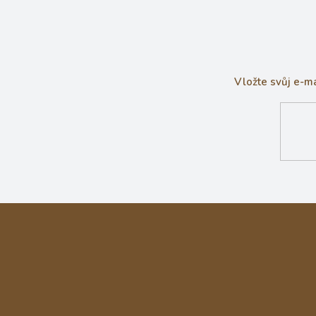
Vložte svůj e-m
Z
á
p
a
t
í