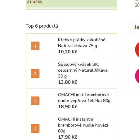
Značky
60
Top 6 produktů
Křehké plátky kukuřičné
Natural Jihlava 75 g
10,20 Kč
Špaldový kvásek BIO
celozrnný Natural Jihlava
30 g
13,80 Kč
OMACHI inst. bramborové
nudle vepřová žebírka 80g
18,90 Kč
OMACHI instantní
bramborové nudle hovězí
80g
17,90 Kč