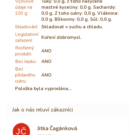
Výživové
Tuky: 0,0 g, z toho nasycené
údaje na
mastné kyseliny: 0,0 g. Sacharidy:
100 g
:
0,0 g. Z toho cukry: 0,0 g. Vláknina:
0,0 g. Bílkoviny: 0,0 g. Sůl: 0,0 g.
Skladování
:
Skladovat v suchu a chladu.
Legislativní
Koření dobromysl.
zařazení
:
Rostlinný
ANO
produkt
:
Bez lepku
:
ANO
Bez
přidaného
ANO
cukru
:
Položka byla vyprodána…
Jitka Čagánková
JČ
Hodnocení obchodu je 5 z 5 hvězdiček.