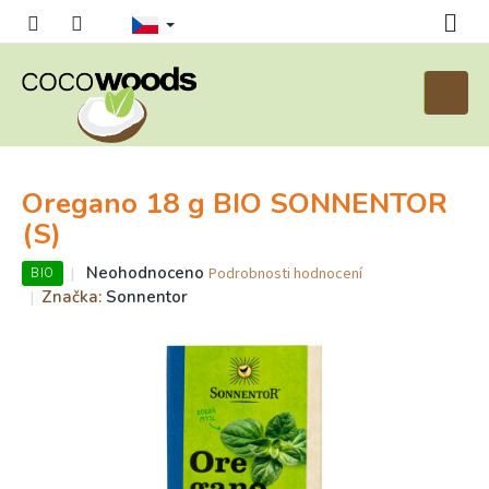
Přejít
na
obsah
Nákupn
košík
Oregano 18 g BIO SONNENTOR
(S)
Průměrné
Neohodnoceno
Podrobnosti hodnocení
BIO
hodnocení
Značka:
Sonnentor
produktu
je
0,0
z
5
hvězdiček.