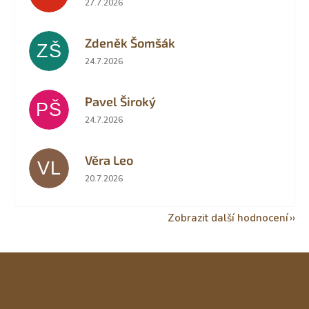
27.7.2026
Zdeněk Šomšák
ZŠ
Hodnocení obchodu je 5 z 5 hvězdiček.
24.7.2026
Pavel Široký
PŠ
Hodnocení obchodu je 5 z 5 hvězdiček.
24.7.2026
Věra Leo
VL
Hodnocení obchodu je 5 z 5 hvězdiček.
20.7.2026
Zobrazit další hodnocení
Z
á
p
a