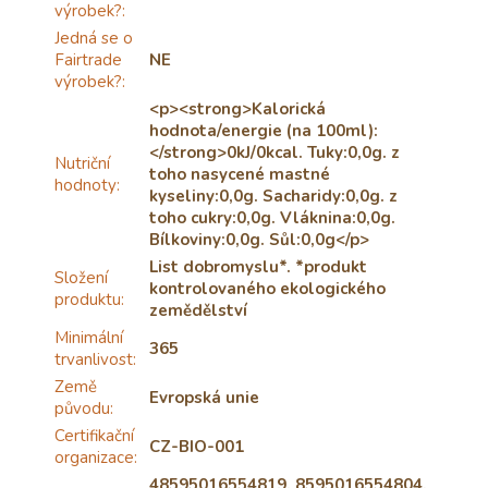
výrobek?
:
Jedná se o
Fairtrade
NE
výrobek?
:
<p><strong>Kalorická
hodnota/energie (na 100ml):
</strong>0kJ/0kcal. Tuky:0,0g. z
Nutriční
toho nasycené mastné
hodnoty
:
kyseliny:0,0g. Sacharidy:0,0g. z
toho cukry:0,0g. Vláknina:0,0g.
Bílkoviny:0,0g. Sůl:0,0g</p>
List dobromyslu*. *produkt
Složení
kontrolovaného ekologického
produktu
:
zemědělství
Minimální
365
trvanlivost
:
Země
Evropská unie
původu
:
Certifikační
CZ-BIO-001
organizace
:
48595016554819, 8595016554804,