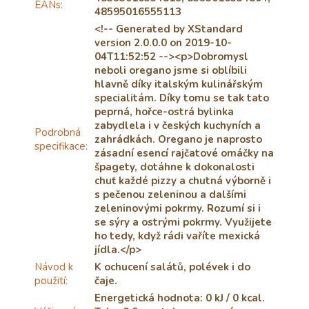
EANs
:
48595016555113
<!-- Generated by XStandard
version 2.0.0.0 on 2019-10-
04T11:52:52 --><p>Dobromysl
neboli oregano jsme si oblíbili
hlavně díky italským kulinářským
specialitám. Díky tomu se tak tato
peprná, hořce-ostrá bylinka
zabydlela i v českých kuchyních a
Podrobná
zahrádkách. Oregano je naprosto
specifikace
:
zásadní esencí rajčatové omáčky na
špagety, dotáhne k dokonalosti
chuť každé pizzy a chutná výborně i
s pečenou zeleninou a dalšími
zeleninovými pokrmy. Rozumí si i
se sýry a ostrými pokrmy. Využijete
ho tedy, když rádi vaříte mexická
jídla.</p>
Návod k
K ochucení salátů, polévek i do
použití
:
čaje.
Energetická hodnota: 0 kJ / 0 kcal.