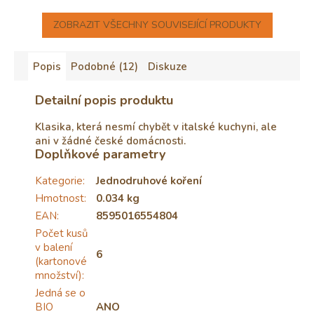
ZOBRAZIT VŠECHNY SOUVISEJÍCÍ PRODUKTY
Popis
Podobné (12)
Diskuze
Detailní popis produktu
Klasika, která nesmí chybět v italské kuchyni, ale
ani v žádné české domácnosti.
Doplňkové parametry
Kategorie
:
Jednodruhové koření
Hmotnost
:
0.034 kg
EAN
:
8595016554804
Počet kusů
v balení
6
(kartonové
množství)
:
Jedná se o
BIO
ANO