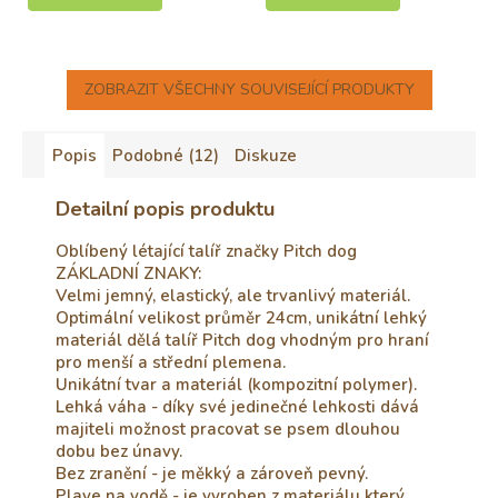
ZOBRAZIT VŠECHNY SOUVISEJÍCÍ PRODUKTY
Popis
Podobné (12)
Diskuze
Detailní popis produktu
Oblíbený létající talíř značky Pitch dog
ZÁKLADNÍ ZNAKY:
Velmi jemný, elastický, ale trvanlivý materiál.
Optimální velikost průměr 24cm, unikátní lehký
materiál dělá talíř Pitch dog vhodným pro hraní
pro menší a střední plemena.
Unikátní tvar a materiál (kompozitní polymer).
Lehká váha - díky své jedinečné lehkosti dává
majiteli možnost pracovat se psem dlouhou
dobu bez únavy.
Bez zranění - je měkký a zároveň pevný.
Plave na vodě - je vyroben z materiálu který