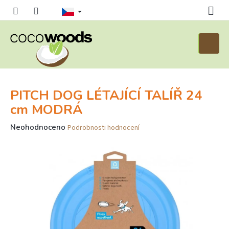
Přejít
na
obsah
Nákupn
košík
PITCH DOG LÉTAJÍCÍ TALÍŘ 24
cm MODRÁ
Průměrné
Neohodnoceno
Podrobnosti hodnocení
hodnocení
produktu
je
0,0
z
5
hvězdiček.