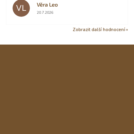
Věra Leo
VL
Hodnocení obchodu je 5 z 5 hvězdiček.
20.7.2026
Zobrazit další hodnocení
Z
á
p
a
t
í