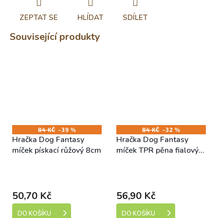
ZEPTAT SE
HLÍDAT
SDÍLET
Související produkty
84 KČ
–39 %
84 KČ
–32 %
Hračka Dog Fantasy
Hračka Dog Fantasy
míček pískací růžový 8cm
míček TPR pěna fialový
6cm
Skladem (expedice 1-5
Skladem (expedice 1-5
dní)
dní)
50,70 Kč
56,90 Kč
DO KOŠÍKU
DO KOŠÍKU