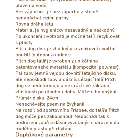
plave na vodě.
Bez zápachu - je bez zápachu a stejně
nenapáchal cizími pachy.
Rovná dráha letu.
Materiál je hygienicky nezávadný a neškodný.
Po ukončení životnosti je možné talíř recyklovat
s plasty.
Pitch dog disk je vhodný pro venkovní i vnitřní
použití (outdoor a indoor)
Pitch dog talíř je vyroben z unikátního
patentovaného materiálu (kompozitní polymer).
Psí zuby jemně vejdou dovnitř létajícího disku,
ale nepoškodí zuby a dásně. Létající talíř Pitch
dog se nedeformuje a neztrácí své základní
vlastnosti po dlouhou dobu. Můžete ho ohýbat.
Průměr disku: 24cm
Nenechávejte psem na žvýkání!
Na rozdíl od sportovního Frisbee, do talíře Pitch
dog může pes zakousnout! Nedochází tak k
poškození zubů a dásní vyvolaných nárazem do
trvdého plastu při chytání
Doplňkové parametry