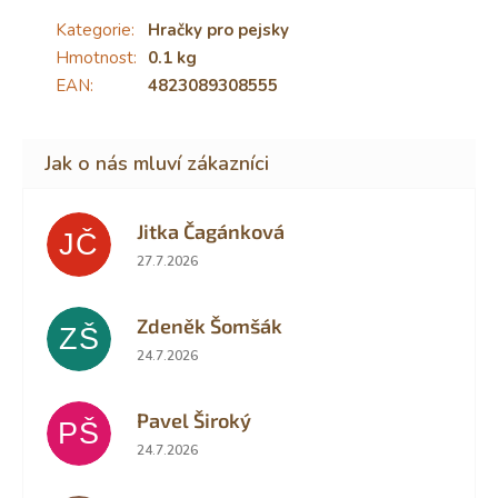
Kategorie
:
Hračky pro pejsky
Hmotnost
:
0.1 kg
EAN
:
4823089308555
Jitka Čagánková
JČ
Hodnocení obchodu je 5 z 5 hvězdiček.
27.7.2026
Zdeněk Šomšák
ZŠ
Hodnocení obchodu je 5 z 5 hvězdiček.
24.7.2026
Pavel Široký
PŠ
Hodnocení obchodu je 5 z 5 hvězdiček.
24.7.2026