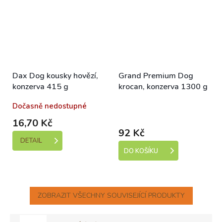
Dax Dog kousky hovězí,
Grand Premium Dog
konzerva 415 g
krocan, konzerva 1300 g
Dočasně nedostupné
Skladem (expedice 1-5
dní)
16,70 Kč
92 Kč
DETAIL
DO KOŠÍKU
ZOBRAZIT VŠECHNY SOUVISEJÍCÍ PRODUKTY