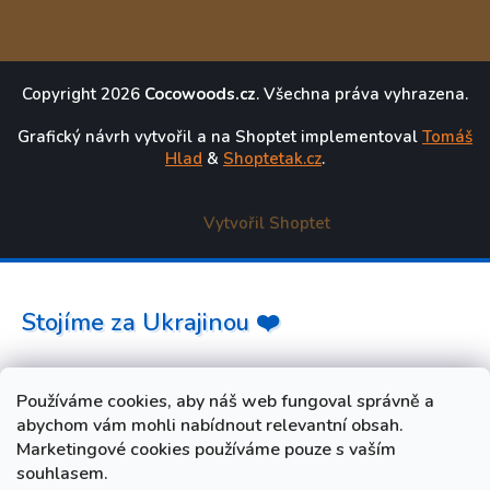
Copyright 2026
Cocowoods.cz
. Všechna práva vyhrazena.
Grafický návrh vytvořil a na Shoptet implementoval
Tomáš
Hlad
&
Shoptetak.cz
.
Vytvořil Shoptet
Stojíme za Ukrajinou ❤️
Jak a čím pomoci »
Používáme cookies, aby náš web fungoval správně a
abychom vám mohli nabídnout relevantní obsah.
Marketingové cookies používáme pouze s vaším
souhlasem.