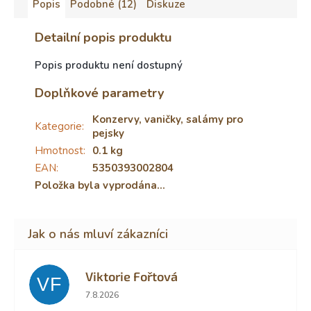
Popis
Podobné (12)
Diskuze
Detailní popis produktu
Popis produktu není dostupný
Doplňkové parametry
Konzervy, vaničky, salámy pro
Kategorie
:
pejsky
Hmotnost
:
0.1 kg
EAN
:
5350393002804
Položka byla vyprodána…
Viktorie Fořtová
VF
Hodnocení obchodu je 2 z 5 hvězdiček.
7.8.2026