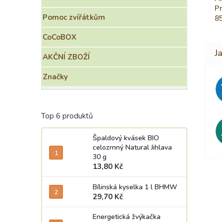
Pr
Pomoc zvířátkům
8
CoCoBOX
AKČNÍ ZBOŽÍ
Značky
Top 6 produktů
Špaldový kvásek BIO
celozrnný Natural Jihlava
30 g
13,80 Kč
Bílinská kyselka 1 l BHMW
29,70 Kč
Energetická žvýkačka