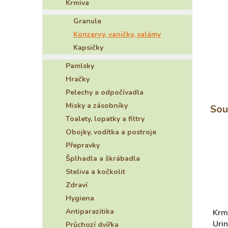
Krmiva
e
l
Granule
Konzervy, vaničky, salámy
Kapsičky
Pamlsky
Hračky
Pelechy a odpočívadla
Misky a zásobníky
Sou
Toalety, lopatky a filtry
Obojky, vodítka a postroje
Přepravky
Šplhadla a škrábadla
Steliva a kočkolit
Zdraví
Hygiena
Antiparazitika
Krm
Uri
Průchozí dvířka