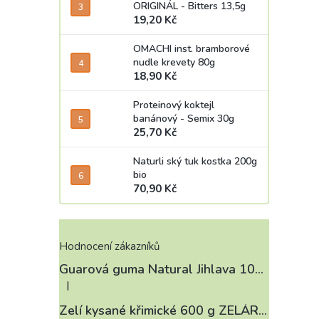
ORIGINÁL - Bitters 13,5g
19,20 Kč
OMACHI inst. bramborové
nudle krevety 80g
18,90 Kč
Proteinový koktejl
banánový - Semix 30g
25,70 Kč
Naturli ský tuk kostka 200g
bio
70,90 Kč
Hodnocení zákazníků
Guarová guma Natural Jihlava 100 g
|
Hodnocení produktu je 4 z 5 hvězdiček.
Zelí kysané křimické 600 g ZELÁRNA LOBKOWICZ