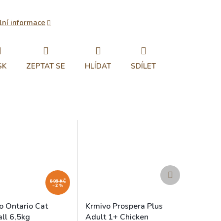
lní informace
SK
ZEPTAT SE
HLÍDAT
SDÍLET
Další
produkt
899 KČ
–2 %
o Ontario Cat
Krmivo Prospera Plus
all 6,5kg
Adult 1+ Chicken