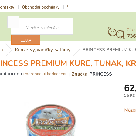
ontakty
Obchodní podmínky
Vrácení zboží a reklamace
Podmí
Záka
73
HLEDAT
va
Konzervy, vaničky, salámy
PRINCESS PREMIUM KUR
INCESS PREMIUM KURE, TUNAK, KR
ěrné
hodnoceno
Značka:
PRINCESS
Podrobnosti hodnocení
ocení
62
uktu
56 Kč
Měrn
cena:
Můžem
iček.