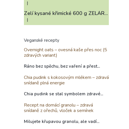
|
Hodnocení produktu je 3 z 5 hvězdiček.
Zelí kysané křimické 600 g ZELÁRNA LOBKOWICZ
|
Hodnocení produktu je 4 z 5 hvězdiček.
Veganské recepty
Overnight oats – ovesná kaše přes noc (5
zdravých variant)
Ráno bez spěchu, bez vaření a přest...
Chia pudink s kokosovým mlékem – zdravá
snídaně plná energie
Chia pudink se stal symbolem zdravé...
Recept na domácí granolu – zdravá
snídaně z ořechů, vloček a semínek
Milujete křupavou granolu, ale vadí...