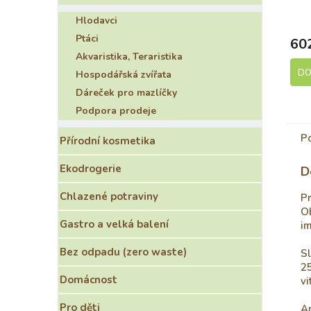
S
Hlodavci
Ptáci
60
Akvaristika, Teraristika
DO
Hospodářská zvířata
Dáreček pro mazlíčky
Podpora prodeje
P
Přírodní kosmetika
Ekodrogerie
D
Chlazené potraviny
Pr
O
Gastro a velká balení
i
Bez odpadu (zero waste)
Sl
25
Domácnost
vi
Pro děti
An