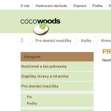
Přejít
O nás
Hodnocení obchodu
Doprava
Platba
K
na
obsah
Domů
Pro domácí mazlíčky
Kočky
Krmi
PR
P
Přeskočit
o
Kategorie
kategorie
Prům
Neo
s
hodn
Rostlinné a bio potraviny
t
prod
r
je
Doplňky stravy a vitamíny
a
0,0
n
z
Pro domácí mazlíčky
n
5
í
hvězd
Psi
p
Kočky
a
n