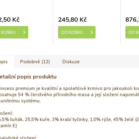
Development 2kg
kladem (expedice 1-5
Skladem (expedice 1-5
Sk
dní)
dní)
2,50 Kč
245,80 Kč
876,
 KOŠÍKU
DO KOŠÍKU
DO K
opis
Podobné (12)
Diskuze
etailní popis produktu
incess premium je kvalitní a spolehlivé krmivo pro jakoukoli ko
bsahuje 54 % čerstvého přírodního masa a její složení napomá
munitnímu systému.
ožení:
,5% tuňák, 25,5% kuře, 3% krabí tyčinky, 1,0% rýže, 45% želé (ž
tamín E)
alytické složení: