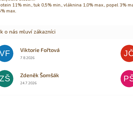
otein 11% min., tuk 0,5% min., vláknina 1,0% max., popel 3% ma
5% max.
Viktorie Fořtová
VF
J
Hodnocení obchodu je 2 z 5 hvězdiček.
7.8.2026
Zdeněk Šomšák
ZŠ
P
Hodnocení obchodu je 5 z 5 hvězdiček.
24.7.2026