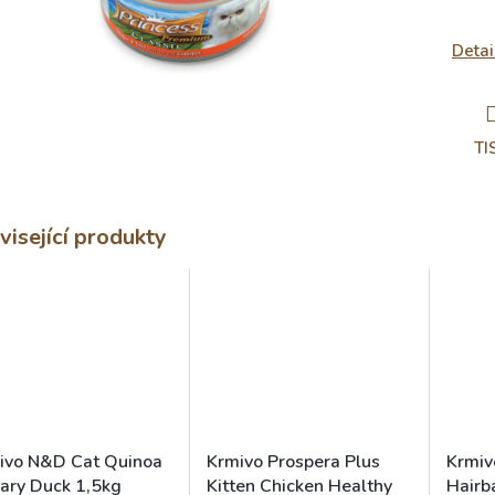
Detai
TI
visející produkty
ivo N&D Cat Quinoa
Krmivo Prospera Plus
Krmiv
nary Duck 1,5kg
Kitten Chicken Healthy
Hairb