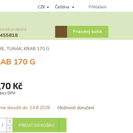
CZK
Čeština
nky ochrany osobních údajů
Věrnostní program
Přihlášení
Provizní systém
znická podpora:
Nákupní
Prázdný košík
6455818
košík
E, TUNAK, KRAB 170 G
AB 170 G
,70 Kč
 bez DPH
á
e doručit do:
14.8.2026
Možnosti doručení
PŘIDAT DO KOŠÍKU