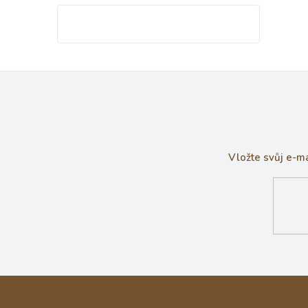
Vložte svůj e-m
Z
á