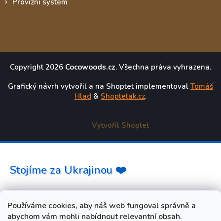
Provizní systém
Copyright 2026
Cocowoods.cz
. Všechna práva vyhrazena.
Grafický návrh vytvořil a na Shoptet implementoval
Tomáš
Hlad
&
Shoptetak.cz
.
Vytvořil Shoptet
Stojíme za Ukrajinou ❤️
Jak a čím pomoci »
Používáme cookies, aby náš web fungoval správně a
abychom vám mohli nabídnout relevantní obsah.