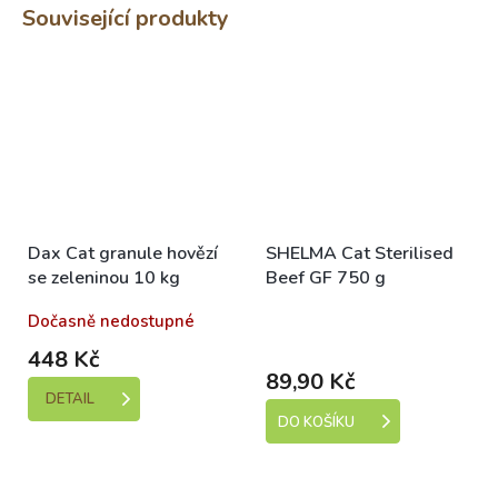
Související produkty
Dax Cat granule hovězí
SHELMA Cat Sterilised
se zeleninou 10 kg
Beef GF 750 g
Dočasně nedostupné
Skladem (expedice 1-5
dní)
448 Kč
89,90 Kč
DETAIL
DO KOŠÍKU