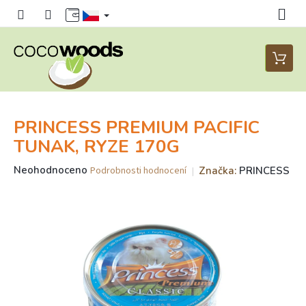
Přejít
na
obsah
Nákupn
košík
PRINCESS PREMIUM PACIFIC
TUNAK, RYZE 170G
Průměrné
Neohodnoceno
Značka:
PRINCESS
Podrobnosti hodnocení
hodnocení
produktu
je
0,0
z
5
hvězdiček.