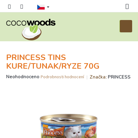
Přejít
na
obsah
Nákupn
košík
PRINCESS TINS
KURE/TUNAK/RYZE 70G
Průměrné
Neohodnoceno
Značka:
PRINCESS
Podrobnosti hodnocení
hodnocení
produktu
je
0,0
z
5
hvězdiček.