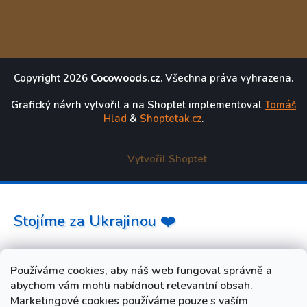
Copyright 2026
Cocowoods.cz
. Všechna práva vyhrazena.
Grafický návrh vytvořil a na Shoptet implementoval
Tomáš
Hlad
&
Shoptetak.cz
.
Vytvořil Shoptet
Stojíme za Ukrajinou ❤️
Jak a čím pomoci »
Používáme cookies, aby náš web fungoval správně a
abychom vám mohli nabídnout relevantní obsah.
Marketingové cookies používáme pouze s vaším