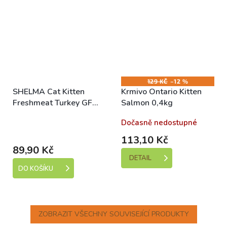
129 KČ
–12 %
SHELMA Cat Kitten
Krmivo Ontario Kitten
Freshmeat Turkey GF
Salmon 0,4kg
750 g
Skladem (expedice 1-5
Dočasně nedostupné
dní)
113,10 Kč
89,90 Kč
DETAIL
DO KOŠÍKU
ZOBRAZIT VŠECHNY SOUVISEJÍCÍ PRODUKTY