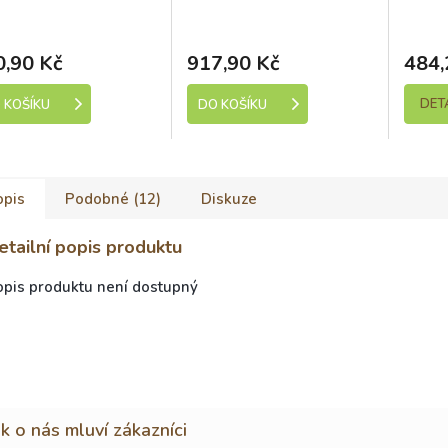
kladem (expedice 1-5
Skladem (expedice 1-5
Sk
dní)
dní)
0,90 Kč
917,90 Kč
484,
DET
 KOŠÍKU
DO KOŠÍKU
opis
Podobné (12)
Diskuze
etailní popis produktu
opis produktu není dostupný