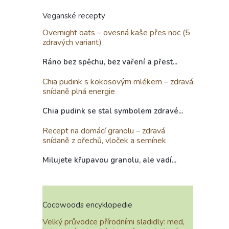
Veganské recepty
Overnight oats – ovesná kaše přes noc (5
zdravých variant)
Ráno bez spěchu, bez vaření a přest...
Chia pudink s kokosovým mlékem – zdravá
snídaně plná energie
Chia pudink se stal symbolem zdravé...
Recept na domácí granolu – zdravá
snídaně z ořechů, vloček a semínek
Milujete křupavou granolu, ale vadí...
Cocowoods encyklopedie
Velký průvodce přírodními sladidly: med,