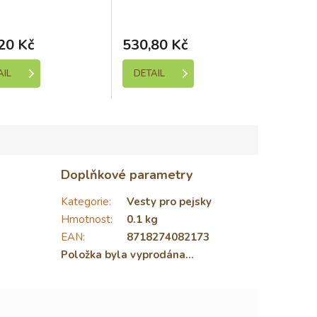
ladem (expedice 1-5
Skladem (expedice 1-5
dní)
dní)
20 Kč
530,80 Kč
AIL
DETAIL
Doplňkové parametry
Kategorie
:
Vesty pro pejsky
Hmotnost
:
0.1 kg
EAN
:
8718274082173
Položka byla vyprodána…