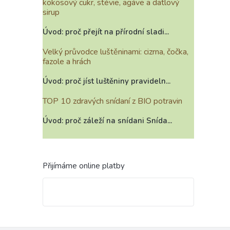
kokosový cukr, stévie, agáve a datlový
sirup
Úvod: proč přejít na přírodní sladi...
Velký průvodce luštěninami: cizrna, čočka,
fazole a hrách
Úvod: proč jíst luštěniny pravideln...
TOP 10 zdravých snídaní z BIO potravin
Úvod: proč záleží na snídani Snída...
Přijímáme online platby