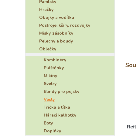
Pamlsky
e
Hračky
l
Obojky a vodítka
Postroje, kšíry, rozdvojky
Misky, zásobníky
Pelechy a boudy
Oblečky
Kombinézy
Sou
Pláštěnky
Mikiny
Svetry
Bundy pro pejsky
Vesty
Trička a tílka
Hárací kalhotky
Boty
Refl
Doplňky