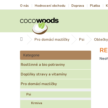
Přejít
O nás
Hodnocení obchodu
Doprava
Platba
K
na
obsah
Domů
Pro domácí mazlíčky
Psi
Oblečky
RE
P
Přeskočit
o
Kategorie
kategorie
Prům
Neo
s
hodn
Rostlinné a bio potraviny
t
prod
r
je
Doplňky stravy a vitamíny
a
0,0
n
z
Pro domácí mazlíčky
n
5
í
hvězd
Psi
p
a
Krmiva
n