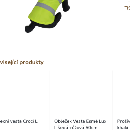
TI
visející produkty
exní vesta Croci L
Obleček Vesta Esmé Lux
Proší
II šedá-růžová 50cm
khaki