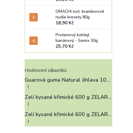
OMACHI inst. bramborové
nudle krevety 80g
18,90 Kč
Proteinový koktejl
banánový - Semix 30g
25,70 Kč
Hodnocení zákazníků
Guarová guma Natural Jihlava 100 g
|
Hodnocení produktu je 4 z 5 hvězdiček.
Zelí kysané křimické 600 g ZELÁRNA LOBKOWICZ
|
Hodnocení produktu je 3 z 5 hvězdiček.
Zelí kysané křimické 600 g ZELÁRNA LOBKOWICZ
|
Hodnocení produktu je 4 z 5 hvězdiček.