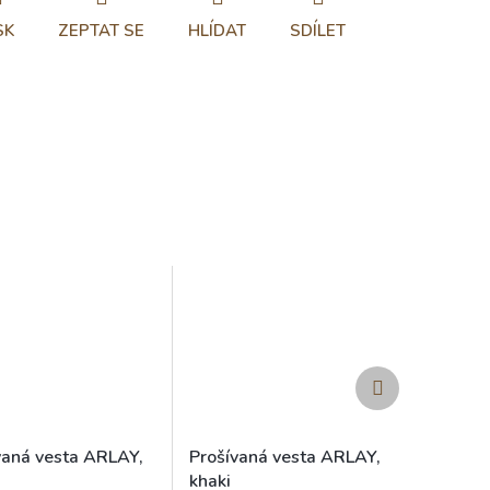
SK
ZEPTAT SE
HLÍDAT
SDÍLET
Další
produkt
vaná vesta ARLAY,
Prošívaná vesta ARLAY,
khaki