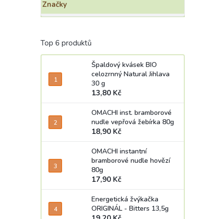
Značky
Top 6 produktů
Špaldový kvásek BIO
celozrnný Natural Jihlava
30 g
13,80 Kč
OMACHI inst. bramborové
nudle vepřová žebírka 80g
18,90 Kč
OMACHI instantní
bramborové nudle hovězí
80g
17,90 Kč
Energetická žvýkačka
ORIGINÁL - Bitters 13,5g
19,20 Kč