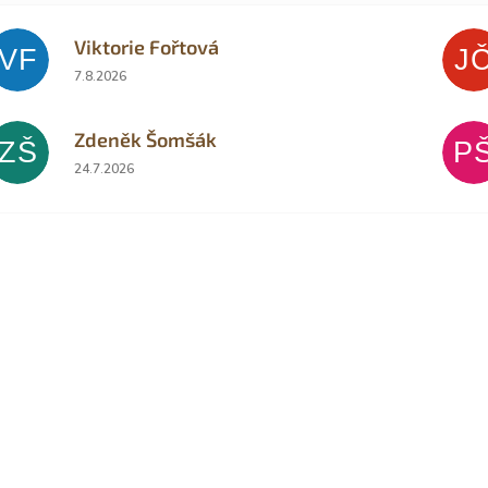
Viktorie Fořtová
VF
J
Hodnocení obchodu je 2 z 5 hvězdiček.
7.8.2026
Zdeněk Šomšák
ZŠ
P
Hodnocení obchodu je 5 z 5 hvězdiček.
24.7.2026