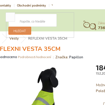
ontakty
Obchodní podmínky
Vrácení zboží a reklamace
Podmí
Záka
73
HLEDAT
Vesty
REFLEXNI VESTA 35CM
FLEXNI VESTA 35CM
ěrné
hodnoceno
Značka:
Papillon
Podrobnosti hodnocení
ocení
18
uktu
152,2
Měrn
cena:
Možno
iček.
Polo