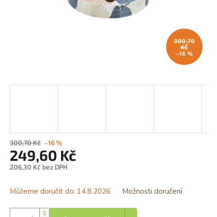
300,70
KČ
–16 %
300,70 Kč
–16 %
249,60 Kč
206,30 Kč bez DPH
Měrná
cena:
Můžeme doručit do:
14.8.2026
Možnosti doručení