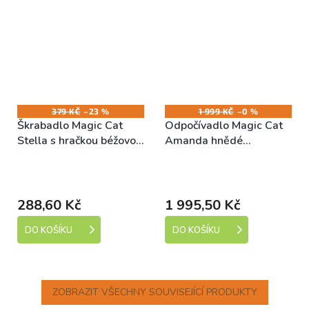
379 KČ
–23 %
1 999 KČ
–0 %
Škrabadlo Magic Cat
Odpočívadlo Magic Cat
Stella s hračkou béžovo-
Amanda hnědé
růžové 30x30x45cm
50x35x110cm
Skladem (expedice 1-5
Skladem (expedice 1-5
dní)
dní)
288,60 Kč
1 995,50 Kč
DO KOŠÍKU
DO KOŠÍKU
ZOBRAZIT VŠECHNY SOUVISEJÍCÍ PRODUKTY