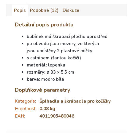
Popis
Podobné (12)
Diskuze
Detailní popis produktu
bubínek má škrabací plochu uprostřed
po obvodu jsou mezery, ve kterých
jsou umístěny 2 plastové míčky
s catnipem (šantou kočičí)
materiál:
lepenka
rozměry:
ø 33 × 5,5 cm
barva:
modro bílá
Doplňkové parametry
Kategorie
:
Šplhadla a škrábadla pro kočičky
Hmotnost
:
0.08 kg
EAN
:
4011905480046