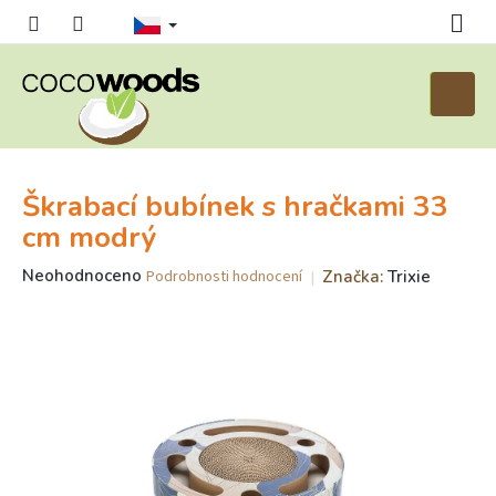
Přejít
na
obsah
Nákupn
košík
Škrabací bubínek s hračkami 33
cm modrý
Průměrné
Neohodnoceno
Značka:
Trixie
Podrobnosti hodnocení
hodnocení
produktu
je
0,0
z
5
hvězdiček.