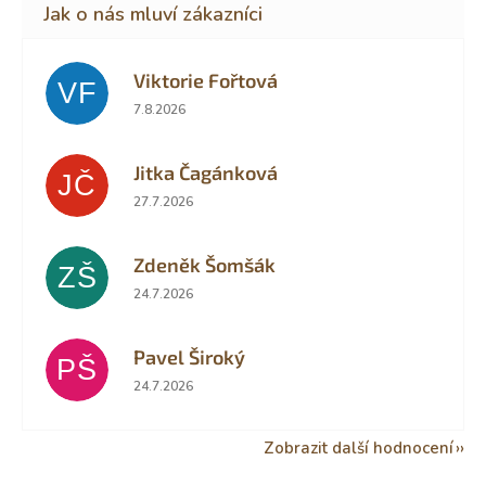
Viktorie Fořtová
VF
Hodnocení obchodu je 2 z 5 hvězdiček.
7.8.2026
Jitka Čagánková
JČ
Hodnocení obchodu je 5 z 5 hvězdiček.
27.7.2026
Zdeněk Šomšák
ZŠ
Hodnocení obchodu je 5 z 5 hvězdiček.
24.7.2026
Pavel Široký
PŠ
Hodnocení obchodu je 5 z 5 hvězdiček.
24.7.2026
Zobrazit další hodnocení