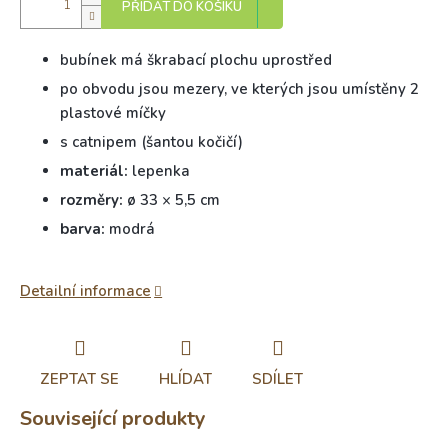
PŘIDAT DO KOŠÍKU
bubínek má škrabací plochu uprostřed
po obvodu jsou mezery, ve kterých jsou umístěny 2
plastové míčky
s catnipem (šantou kočičí)
materiál:
lepenka
rozměry:
ø 33 × 5,5 cm
barva:
modrá
Detailní informace
ZEPTAT SE
HLÍDAT
SDÍLET
Související produkty