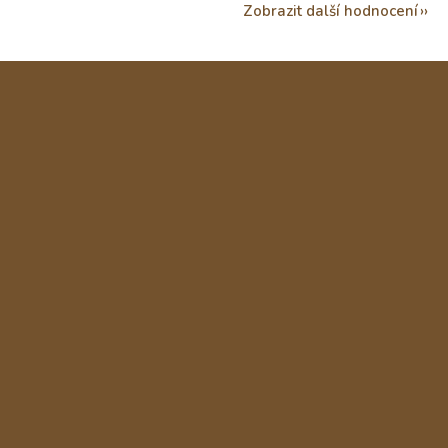
Zobrazit další hodnocení
Z
á
p
a
t
í