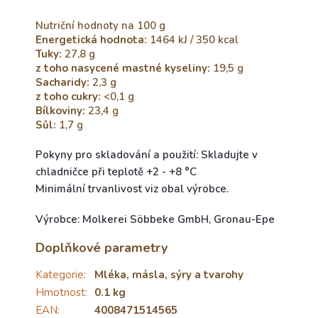
Nutriční hodnoty na 100 g
Energetická hodnota:
1464 kJ / 350 kcal
Tuky:
27,8
g
z toho nasycené mastné kyseliny:
19,5
g
Sacharidy:
2,3
g
z toho cukry:
<0,1
g
Bílkoviny:
23,4
g
Sůl:
1,7
g
Pokyny pro skladování a použití: Skladujte v
chladničce při teplotě +2 - +8 °C
Minimální trvanlivost viz obal výrobce.
Výrobce: Molkerei Söbbeke GmbH, Gronau-Epe
Doplňkové parametry
Kategorie
:
Mléka, másla, sýry a tvarohy
Hmotnost
:
0.1 kg
EAN
:
4008471514565