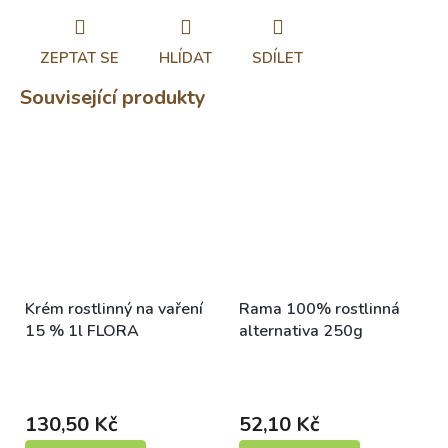
ZEPTAT SE
HLÍDAT
SDÍLET
Související produkty
Krém rostlinný na vaření
Rama 100% rostlinná
15 % 1l FLORA
alternativa 250g
Skladem (expedice 1-5
Skladem (expedice 1-5
dní)
dní)
130,50 Kč
52,10 Kč