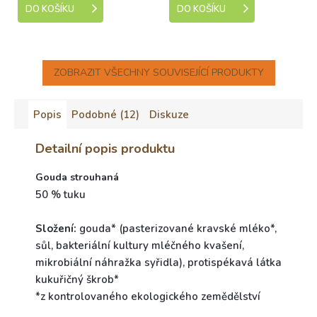
DO KOŠÍKU
DO KOŠÍKU
ZOBRAZIT VŠECHNY SOUVISEJÍCÍ PRODUKTY
Popis
Podobné (12)
Diskuze
Detailní popis produktu
Gouda strouhaná
50 % tuku
Složení:
gouda* (pasterizované kravské mléko*,
sůl, bakteriální kultury mléčného kvašení,
mikrobiální náhražka syřidla), protispékavá látka
kukuřičný škrob*
*z kontrolovaného ekologického zemědělství