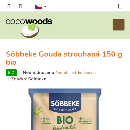
Přejít
na
obsah
Nákupn
košík
Söbbeke Gouda strouhaná 150 g
bio
Průměrné
Neohodnoceno
Podrobnosti hodnocení
BIO
hodnocení
Značka:
Söbbeke
produktu
je
0,0
z
5
hvězdiček.