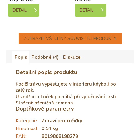
DETAIL
DETAIL
ZOBRAZIT VŠECHNY SOUVISEJÍCÍ PRODUKTY
Popis
Podobné (4)
Diskuze
Detailní popis produktu
Kočičí trávu vypěstujete v interiéru kdykoli po
celý rok.
U vnitřních koček pomáhá při vylučování srsti.
Složení: pšeničná semena
Doplňkové parametry
Kategorie
:
Zdraví pro kočičky
Hmotnost
:
0.14 kg
EAN
:
8019808198279