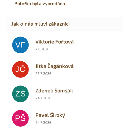
Položka byla vyprodána…
Viktorie Fořtová
VF
Hodnocení obchodu je 2 z 5 hvězdiček.
7.8.2026
Jitka Čagánková
JČ
Hodnocení obchodu je 5 z 5 hvězdiček.
27.7.2026
Zdeněk Šomšák
ZŠ
Hodnocení obchodu je 5 z 5 hvězdiček.
24.7.2026
Pavel Široký
PŠ
Hodnocení obchodu je 5 z 5 hvězdiček.
24.7.2026