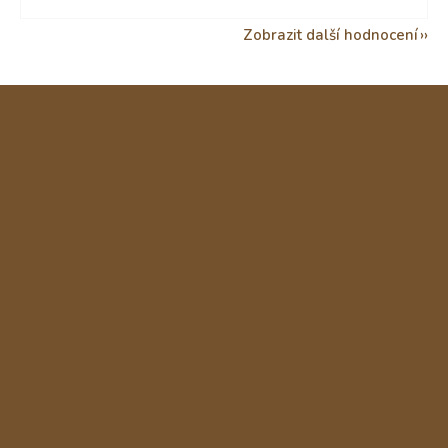
Zobrazit další hodnocení
Z
á
p
a
t
í