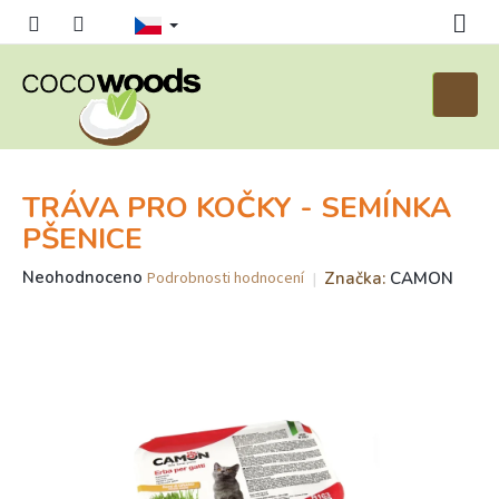
Přejít
na
obsah
Nákupn
košík
TRÁVA PRO KOČKY - SEMÍNKA
PŠENICE
Průměrné
Neohodnoceno
Značka:
CAMON
Podrobnosti hodnocení
hodnocení
produktu
je
0,0
z
5
hvězdiček.